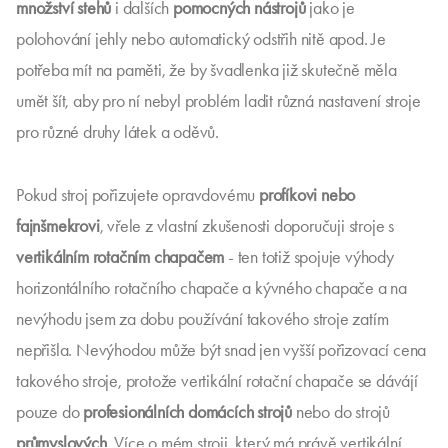
množství stehů
i dalších
pomocných nástrojů
jako je
polohování jehly nebo automatický odstřih nitě apod. Je
potřeba mít na paměti, že by švadlenka již skutečně měla
umět šít, aby pro ní nebyl problém ladit různá nastavení stroje
pro různé druhy látek a oděvů.
Pokud stroj pořizujete opravdovému
profíkovi nebo
fajnšmekrovi
, vřele z vlastní zkušenosti doporučuji stroje s
vertikálním rotačním chapačem
- ten totiž spojuje výhody
horizontálního rotačního chapače a kývného chapače a na
nevýhodu jsem za dobu používání takového stroje zatím
nepřišla. Nevýhodou může být snad jen vyšší pořizovací cena
takového stroje, protože vertikální rotační chapače se dávájí
pouze do
profesionálních domácích strojů
nebo do strojů
průmyslových
. Více o mém stroji, který má právě vertikální