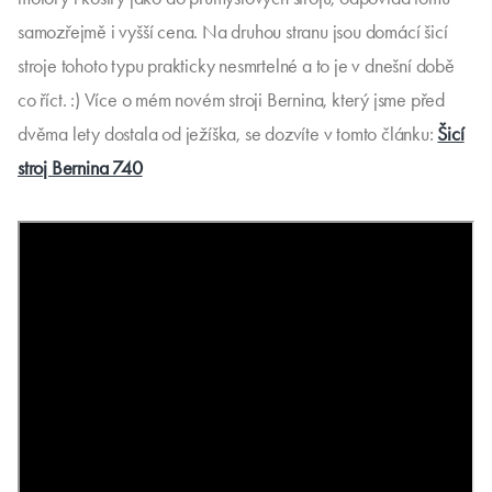
samozřejmě i vyšší cena. Na druhou stranu jsou domácí šicí
stroje tohoto typu prakticky nesmrtelné a to je v dnešní době
co říct. :) Více o mém novém stroji Bernina, který jsme před
dvěma lety dostala od ježíška, se dozvíte v tomto článku:
Šicí
stroj Bernina 740