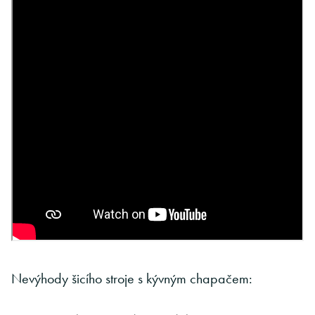
Nevýhody šicího stroje s kývným chapačem: