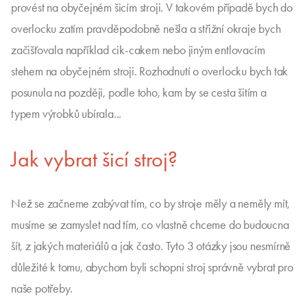
provést na obyčejném šicím stroji. V takovém případě bych do
overlocku zatím pravděpodobně nešla a střižní okraje bych
začišťovala například cik-cakem nebo jiným entlovacím
stehem na obyčejném stroji. Rozhodnutí o overlocku bych tak
posunula na později, podle toho, kam by se cesta šitím a
typem výrobků ubírala...
Jak vybrat šicí stroj?
Než se začneme zabývat tím, co by stroje měly a neměly mít,
musíme se zamyslet nad tím, co vlastně chceme do budoucna
šít, z jakých materiálů a jak často. Tyto 3 otázky jsou nesmírně
důležité k tomu, abychom byli schopni stroj správně vybrat pro
naše potřeby.