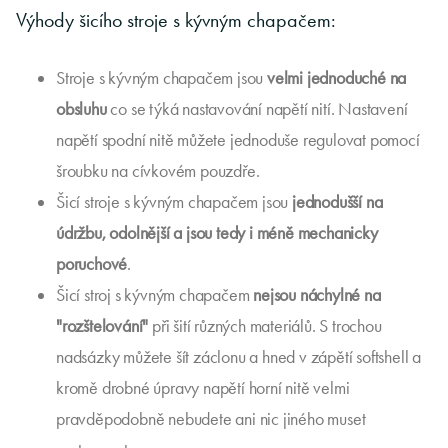
Výhody šicího stroje s kývným chapačem:
Stroje s kývným chapačem jsou
velmi jednoduché na
obsluhu
co se týká nastavování napětí nití. Nastavení
napětí spodní nitě můžete jednoduše regulovat pomocí
šroubku na cívkovém pouzdře.
Šicí stroje s kývným chapačem jsou
jednodušší na
údržbu, odolnější a jsou tedy i méně mechanicky
poruchové
.
Šicí stroj s kývným chapačem
nejsou náchylné na
"rozštelování"
při šití různých materiálů. S trochou
nadsázky můžete šít záclonu a hned v zápětí softshell a
kromě drobné úpravy napětí horní nitě velmi
pravděpodobně nebudete ani nic jiného muset