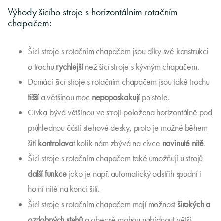
Výhody šicího stroje s horizontálním rotačním
chapačem:
Šicí stroje s rotačním chapačem jsou díky své konstrukci
o trochu
rychlejší
než šicí stroje s kývným chapačem.
Domácí šicí stroje s rotačním chapačem jsou také trochu
tišší
a většinou moc
nepoposkakují
po stole.
Cívka bývá většinou ve stroji položena horizontálně pod
průhlednou částí stehové desky, proto je možné během
šití
kontrolovat
kolik nám zbývá na cívce
navinuté nitě
.
Šicí stroje s rotačním chapačem také umožňují u strojů
další funkce
jako je např. automatický odstřih spodní i
horní nitě na konci šití.
Šicí stroje s rotačním chapačem mají možnost
širokých a
ozdobných stehů
a obecně mohou nabídnout větší