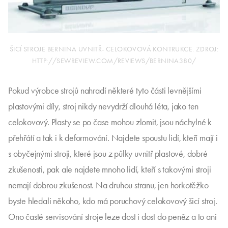
ŠICÍ STROJE BERNINA UVNITŘ- CELOKOVOVÁ KONTRUKCE. ZDROJ:
HTTP://SEWREVIEW.COM/REVIEWS/BERNINA380/
Pokud výrobce strojů nahradí některé tyto části levnějšími
plastovými díly, stroj nikdy nevydrží dlouhá léta, jako ten
celokovový. Plasty se po čase mohou zlomit, jsou náchylné k
přehřátí a tak i k deformování. Najdete spoustu lidí, kteří mají i
s obyčejnými stroji, které jsou z půlky uvnitř plastové, dobré
zkušenosti, pak ale najdete mnoho lidí, kteří s takovými stroji
nemají dobrou zkušenost. Na druhou stranu, jen horkotěžko
byste hledali někoho, kdo má poruchový celokovový šicí stroj.
Ono časté servisování stroje leze dost i dost do peněz a to ani