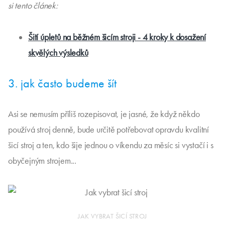
si tento článek:
Šití úpletů na běžném šicím stroji - 4 kroky k dosažení
skvělých výsledků
3. jak často budeme šít
Asi se nemusím příliš rozepisovat, je jasné, že když někdo
používá stroj denně, bude určitě potřebovat opravdu kvalitní
šicí stroj a ten, kdo šije jednou o víkendu za měsíc si vystačí i s
obyčejným strojem...
JAK VYBRAT ŠICÍ STROJ