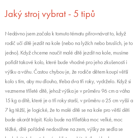
Jaký stroj vybrat - 5 tipů
Nedávno jsem začala k tomuto tématu přirovnávat to, když
rodič učí dítě jezdit na kole (nebo na lyžích nebo bruslích, je to
jedno). Když chceme naučit malé dítě jezdit na kole, musíme
pořídit takové kolo, které bude vhodné pro jeho zkušenosti i
výšku a váhu. Častou chybou je, že rodiče dětem koupí větší
kolo s tím, aby mu dlouho, třeba dva tři roky, vydrželo. Když si
vezmeme tříleté dítě, jehož výška je v průměru 96 cm a váha
15 kg a dítě, které je o tři roky starší, v průměru o 25 cm vyšší a
7 kg těžší, je logické, že to malé dítě se na kole pro větší děti
bude akorát trápit. Kolo bude na tříleťáka moc velké, moc
těžké, dítě pořádně nedosáhne na zem, výšky ze sedla se