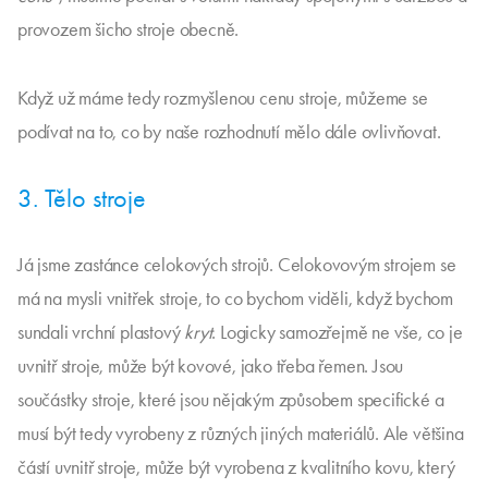
provozem šicho stroje obecně.
Když už máme tedy rozmyšlenou cenu stroje, můžeme se
podívat na to, co by naše rozhodnutí mělo dále ovlivňovat.
3. Tělo stroje
Já jsme zastánce celokových strojů. Celokovovým strojem se
má na mysli vnitřek stroje, to co bychom viděli, když bychom
sundali vrchní plastový
kryt
. Logicky samozřejmě ne vše, co je
uvnitř stroje, může být kovové, jako třeba řemen. Jsou
součástky stroje, které jsou nějakým způsobem specifické a
musí být tedy vyrobeny z různých jiných materiálů. Ale většina
částí uvnitř stroje, může být vyrobena z kvalitního kovu, který