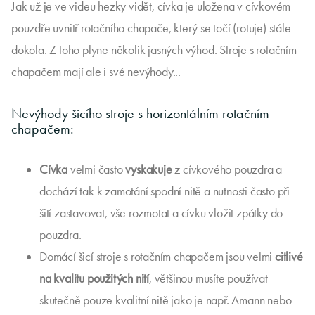
Jak už je ve videu hezky vidět, cívka je uložena v cívkovém
pouzdře uvnitř rotačního chapače, který se točí (rotuje) stále
dokola. Z toho plyne několik jasných výhod. Stroje s rotačním
chapačem mají ale i své nevýhody...
Nevýhody šicího stroje s horizontálním rotačním
chapačem:
Cívka
velmi často
vyskakuje
z cívkového pouzdra a
dochází tak k zamotání spodní nitě a nutnosti často při
šití zastavovat, vše rozmotat a cívku vložit zpátky do
pouzdra.
Domácí šicí stroje s rotačním chapačem jsou velmi
citlivé
na kvalitu použitých nití
, většinou musíte používat
skutečně pouze kvalitní nitě jako je např. Amann nebo