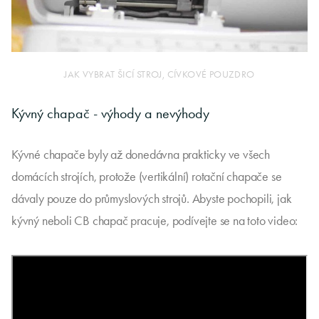
JAK VYBRAT ŠICÍ STROJ, CÍVKOVÉ POUZDRO
Kývný chapač - výhody a nevýhody
Kývné chapače byly až donedávna prakticky ve všech
domácích strojích, protože (vertikální) rotační chapače se
dávaly pouze do průmyslových strojů. Abyste pochopili, jak
kývný neboli CB chapač pracuje, podívejte se na toto video: