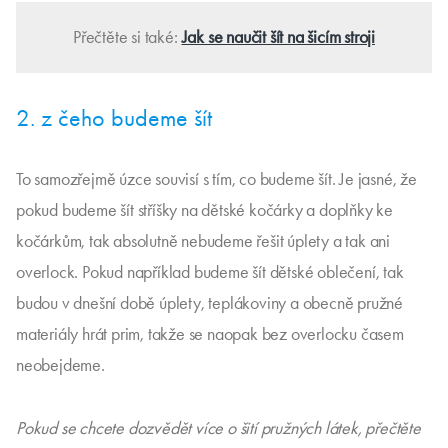
Přečtěte si také:
Jak se naučit šít na šicím stroji
2. z čeho budeme šít
To samozřejmě úzce souvisí s tím, co budeme šít. Je jasné, že
pokud budeme šít stříšky na dětské kočárky a doplňky ke
kočárkům, tak absolutně nebudeme řešit úplety a tak ani
overlock. Pokud například budeme šít dětské oblečení, tak
budou v dnešní době úplety, teplákoviny a obecně pružné
materiály hrát prim, takže se naopak bez overlocku časem
neobejdeme.
Pokud se chcete dozvědět více o šití pružných látek, přečtěte