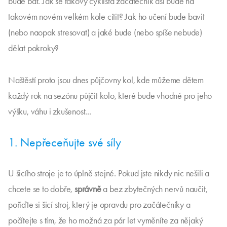
bude bát. Jak se takový cyklista začátečník asi bude na
takovém novém velkém kole cítit? Jak ho učení bude bavit
(nebo naopak stresovat) a jaké bude (nebo spíše nebude)
dělat pokroky?
Naštěstí proto jsou dnes půjčovny kol, kde můžeme dětem
každý rok na sezónu půjčit kolo, které bude vhodné pro jeho
výšku, váhu i zkušenost...
1. Nepřeceňujte své síly
U šicího stroje je to úplně stejné. Pokud jste nikdy nic nešili a
chcete se to dobře,
správně
a bez zbytečných nervů naučit,
pořiďte si šicí stroj, který je opravdu pro začátečníky a
počítejte s tím, že ho možná za pár let vyměníte za nějaký