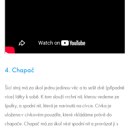
4. Chapač
Šicí stroj má za úkol jednu jedinou věc a to sešít dvě (případně
více) látky k sobě. K tom slouží vrchní nit, kterou vedeme ze
špulky, a spodní nit, která je navinutá na cívce. Cívka je
uložena v cívkovém pouzdře, které vkládáme právě do
chapače. Chapač má za úkol vést spodní nit a provázat ji s