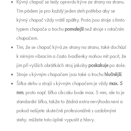
Kývný chapač se tedy opravdu kýve ze strany na stranu.
Tím pádem je pro každý jeden steh potřeba aby se
kývný chapač vždy vrátil zpátky. Proto jsou stroje s tímto
typem chapače o trochu
pomalejší
než stroje s rotačním
chapačem.
Tím, že se chapač kývá ze strany na stranu, také dochází
k mírným vibracím a často švadlenky mohou mít pocit, že
jim při vyšších obrátkách stroj jakoby
poskakuje
po stole.
Stroje s kývným chapačem jsou také o trochu
hlučnější
.
Šířka stehu u strojů s kývným chapačem je vždy
max. 5
mm
, proto např. šířka cikcaku bude max. 5 mm, ale to je
standardní šířka, takže to žádná extra nevýhoda není a
pokud nešijete skutečně profesionálně s ozdobnými
stehy, můžete toto úplně vypustit z hlavy.