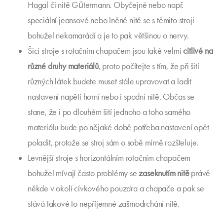
Hagal či nitě Gütermann. Obyčejné nebo např.
speciální jeansové nebo lněné nitě se s těmito stroji
bohužel nekamarádí a je to pak většinou o nervy.
Šicí stroje s rotačním chapačem jsou také velmi
citlivé na
různé druhy materiálů
, proto počítejte s tím, že při šití
různých látek budete muset stále upravovat a ladit
nastavení napětí horní nebo i spodní nitě. Občas se
stane, že i po dlouhém šití jednoho a toho samého
materiálu bude po nějaké době potřeba nastavení opět
poladit, protože se stroj sám o sobě mírně rozšteluje.
Levnější stroje s horizontálním rotačním chapačem
bohužel mívají často problémy se
zaseknutím nitě
právě
někde v okolí cívkového pouzdra a chapače a pak se
stává takové to nepříjemné zašmodrchání nitě.