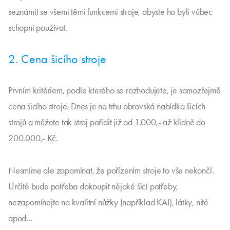
seznámit se všemi těmi funkcemi stroje, abyste ho byli vůbec
schopní používat.
2. Cena šicího stroje
Prvním kritériem, podle kterého se rozhodujete, je samozřejmě
cena šicího stroje. Dnes je na trhu obrovská nabídka šicích
strojů a můžete tak stroj pořídit již od 1.000,- až klidně do
200.000,- Kč.
Nesmíme ale zapomínat, že pořízením stroje to vše nekončí.
Určitě bude potřeba dokoupit nějaké šicí potřeby,
nezapomínejte na kvalitní nůžky (například KAI), látky, nitě
apod...