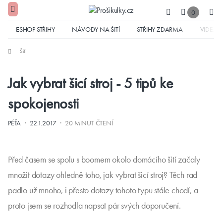
0
ESHOP STŘIHY
NÁVODY NA ŠITÍ
STŘIHY ZDARMA
VIDEA
Šití
Jak vybrat šicí stroj - 5 tipů ke
spokojenosti
·
·
PÉŤA
22.1.2017
20 MINUT ČTENÍ
Před časem se spolu s boomem okolo domácího šití začaly
množit dotazy ohledně toho, jak vybrat šicí stroj? Těch rad
padlo už mnoho, i přesto dotazy tohoto typu stále chodí, a
proto jsem se rozhodla napsat pár svých doporučení.