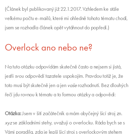
(Článek byl publikovaný již 22.1.2017. Vzhledem ke stále
velkému počtu e-mailů, které mi ohledně tohoto tématu chodí,
jsem se rozhodla článek opět vytáhnout do popředí.)
Overlock ano nebo ne?
Na tuto otázku odpovídám skutečně často a nejsem si jistá,
jestli svou odpovědí tazatele uspokojím. Pravdou totiž je, že
toto musí být skutečně jen a jen
vaše
rozhodnutí. Bez dlouhých
řečí jdu rovnou k tématu a to formou otázky a odpovědi:
Otázka:
Jsem v šití začátečník a mám obyčejný šicí stroj zn.
xyz
se základními stehy, uvažuji o overlocku. Ráda bych se s
Vámi poradila, zda je lepší šicí stroj s overlockovým stehem