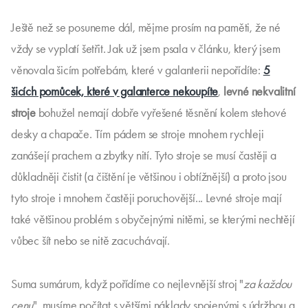
Ještě než se posuneme dál, mějme prosím na paměti, že né
vždy se vyplatí šetřit. Jak už jsem psala v článku, který jsem
věnovala šicím potřebám, které v galanterii nepořídíte:
5
šicích pomůcek, které v galanterce nekoupíte
,
levné nekvalitní
stroje
bohužel nemají dobře vyřešené těsnění kolem stehové
desky a chapače. Tím pádem se stroje mnohem rychleji
zanášejí prachem a zbytky nití. Tyto stroje se musí častěji a
důkladněji čistit (a čištění je většinou i obtížnější) a proto jsou
tyto stroje i mnohem častěji poruchovější... Levné stroje mají
také většinou problém s obyčejnými nitěmi, se kterými nechtějí
vůbec šít nebo se nitě zacuchávají.
Suma sumárum, když pořídíme co nejlevnější stroj "
za každou
cenu
", musíme počítat s většími náklady spojenými s údržbou a