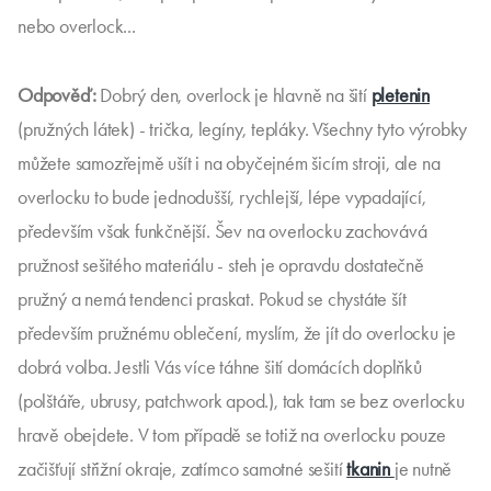
nebo overlock...
Odpověď:
Dobrý den, overlock je hlavně na šití
pletenin
(pružných látek) - trička, legíny, tepláky. Všechny tyto výrobky
můžete samozřejmě ušít i na obyčejném šicím stroji, ale na
overlocku to bude jednodušší, rychlejší, lépe vypadající,
především však funkčnější. Šev na overlocku zachovává
pružnost sešitého materiálu - steh je opravdu dostatečně
pružný a nemá tendenci praskat. Pokud se chystáte šít
především pružnému oblečení, myslím, že jít do overlocku je
dobrá volba. Jestli Vás více táhne šití domácích doplňků
(polštáře, ubrusy, patchwork apod.), tak tam se bez overlocku
hravě obejdete. V tom případě se totiž na overlocku pouze
začišťují střižní okraje, zatímco samotné sešití
tkanin
je nutně