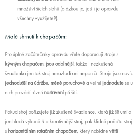
množství šicích stehů (otázkou je, jestli je opravdu
všechny využijete?).
Malé shrnutí k chapačům:
Pro úplné začátečníky opravdu vřele doporučuji stroje s
kývným chapačem, jsou odolnější
, takže i nezkušená
švadlenka jen tak stroj nerozladí ani neponičí. Stroje jsou navíc
jednodušší na údržbu, méně poruchové
a velmi
jednoduše
se u
nich provádí různá
nastavení
při šití.
Pokud stroj pořizujete již zkušené švadlence, která již šít umí a
jen hledá výkonější a kreativnější stroj, pak klidně pořiďte stroj
s
horizontálním
rotačním chapačem
, který nabídne
větší