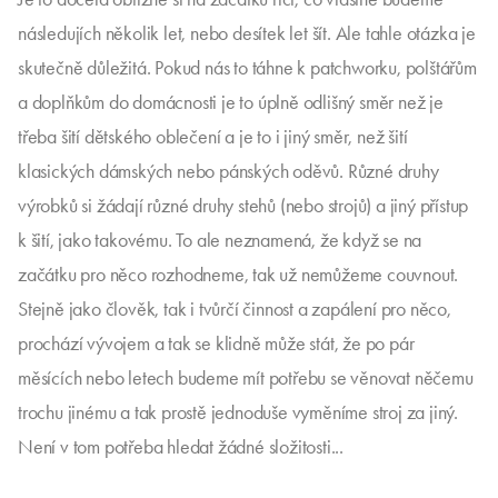
následujích několik let, nebo desítek let šít. Ale tahle otázka je
skutečně důležitá. Pokud nás to táhne k patchworku, polštářům
a doplňkům do domácnosti je to úplně odlišný směr než je
třeba šití dětského oblečení a je to i jiný směr, než šití
klasických dámských nebo pánských oděvů. Různé druhy
výrobků si žádají různé druhy stehů (nebo strojů) a jiný přístup
k šití, jako takovému. To ale neznamená, že když se na
začátku pro něco rozhodneme, tak už nemůžeme couvnout.
Stejně jako člověk, tak i tvůrčí činnost a zapálení pro něco,
prochází vývojem a tak se klidně může stát, že po pár
měsících nebo letech budeme mít potřebu se věnovat něčemu
trochu jinému a tak prostě jednoduše vyměníme stroj za jiný.
Není v tom potřeba hledat žádné složitosti...