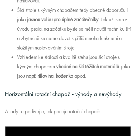
nastavovat.
Šicí stroje s kývným chapačem tedy obecně doporučuji
jako
jasnou volbu pro úplné začátečníky
. Jak už jsem v
úvodu psala, na začátku byste se měli naučit techniku šití
a zbytečně se nemordovat s příliš mnoha funkcemi a
složitým nastavováním stroje.
Vzhledem ke stálosti a kvalitě stehu jsou šicí stroje s
kývným chapačem
vhodné na šití těžších materiálů
, jako
jsou
např. riflovina, koženka
apod.
Horizontální rotační chapač - výhody a nevýhody
A tady se podívejte, jak pacuje rotační chapač: