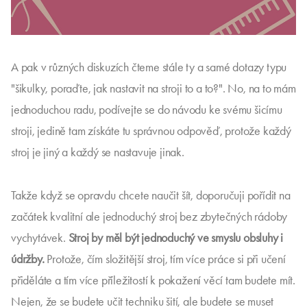
A pak v různých diskuzích čteme stále ty a samé dotazy typu
"šikulky, poraďte, jak nastavit na stroji to a to?". No, na to mám
jednoduchou radu, podívejte se do návodu ke svému šicímu
stroji, jedině tam získáte tu správnou odpověď, protože každý
stroj je jiný a každý se nastavuje jinak.
Takže když se opravdu chcete naučit šít, doporučuji pořídit na
začátek kvalitní ale jednoduchý stroj bez zbytečných rádoby
vychytávek.
Stroj by měl být jednoduchý ve smyslu obsluhy i
údržby.
Protože, čím složitější stroj, tím více práce si při učení
přiděláte a tím více příležitostí k pokažení věcí tam budete mít.
Nejen, že se budete učit techniku šití, ale budete se muset