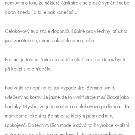
nemluvím o tom, že některé části stroje se prostě vyměnit nebo
opravit nedají a to je pak konečná...
Celokovový trup stroje doporučuji úplně pro všechny, ať už to
jsou začátečníci, mírně pokročilí nebo profíci.
Pro mě, je toto ta skutečně nejdůležitější věc, na kterou bych
při koupi stroje hleděla.
Podívejte se např. na to, jak vypadá stroj Bernina uvnitř,
svlečený na kostru. Je jasné, že to uvnitř stroje musí šlapat jako
hodinky. Myslím, že je to nádherná celokovová podívaná... Já
mám doma také stroj Bernina, se kterým jsem nad míru
spokojená. Do těch vyšších modelů dává totiž výrobce kvalitní
motory i kostry jako do průmyslových strojů, odpovídá tomu