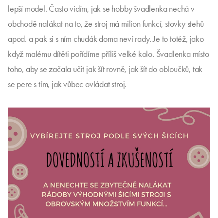
lepší model. Často vidím, jak se hobby švadlenka nechá v
obchodě nalákat na to, že stroj má milion funkcí, stovky stehů
apod. a pak si s ním chudák doma neví rady. Je to totéž, jako
když malému dítěti pořídíme příliš velké kolo. Švadlenka místo
toho, aby se začala učit jak šít rovně, jak šít do obloučků, tak
se pere s tím, jak vůbec ovládat stroj.