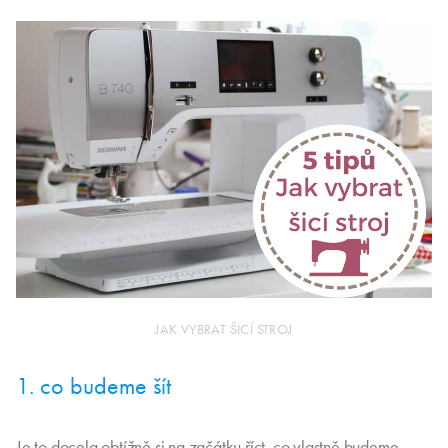
JAK VYBRAT ŠICÍ STROJ
1. co budeme šít
Je to docela obtížně si na začátku říct, co vlastně budeme