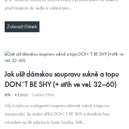
přecházejícím do sedla a volánovými…
Zobrazit článek
Jak ušít dámskou soupravu sukně a topu
DON´T BE SHY (+ střih ve vel. 32–60)
·
·
PÉŤA
9.5.2025
3 MINUT ČTENÍ
Ušij si stylovou a elegantní soupravu dámské sukně a topu na
zavazování. Se sadou střihů DON´T BE SHY a detailním foto
návodem na šití zdarma to bude hračka. Střih…