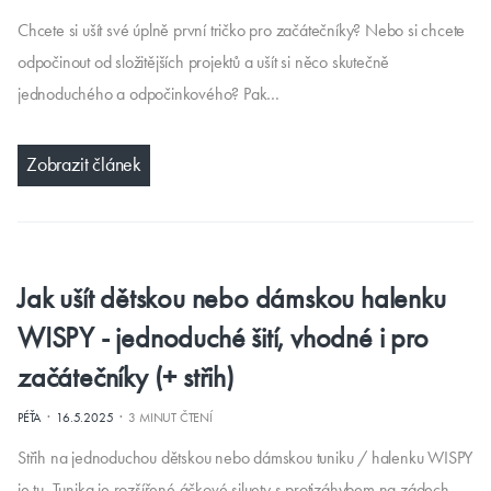
Chcete si ušít své úplně první tričko pro začátečníky? Nebo si chcete
odpočinout od složitějších projektů a ušít si něco skutečně
jednoduchého a odpočinkového? Pak…
Zobrazit článek
Jak ušít dětskou nebo dámskou halenku
WISPY - jednoduché šití, vhodné i pro
začátečníky (+ střih)
·
·
PÉŤA
16.5.2025
3 MINUT ČTENÍ
Střih na jednoduchou dětskou nebo dámskou tuniku / halenku WISPY
je tu. Tunika je rozšířené áčkové siluety s protizáhybem na zádech