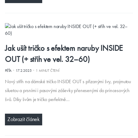
Jak ušít tričko s efektem naruby INSIDE
OUT (+ střih ve vel. 32–60)
·
·
PÉŤA
17.2.2025
1 MINUT ČTENÍ
Nový střih na dámské tričko INSIDE OUT s přizanými švy, projmutou
siluetou a prsními i pasovými záševky přenesenými do princesových
švů. Díky švům je tričko perfektně…
Zobrazit článek