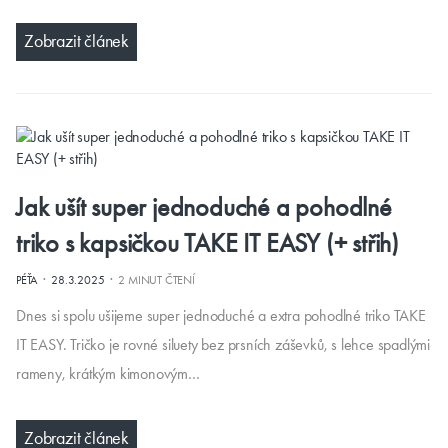
Zobrazit článek
Jak ušít super jednoduché a pohodlné
triko s kapsičkou TAKE IT EASY (+ střih)
·
·
PÉŤA
28.3.2025
2 MINUT ČTENÍ
Dnes si spolu ušijeme super jednoduché a extra pohodlné triko TAKE
IT EASY. Tričko je rovné siluety bez prsních záševků, s lehce spadlými
rameny, krátkým kimonovým…
Zobrazit článek