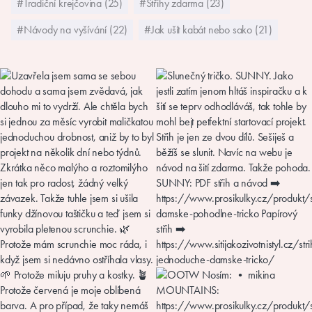
#Tradiční krejčovina (25)
#Střihy zdarma (23)
#Návody na vyšívání (22)
#Jak ušít kabát nebo sako (21)