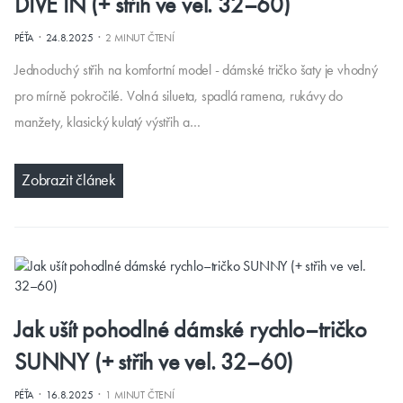
DIVE IN (+ střih ve vel. 32–60)
·
·
PÉŤA
24.8.2025
2 MINUT ČTENÍ
Jednoduchý střih na komfortní model - dámské tričko šaty je vhodný
pro mírně pokročilé. Volná silueta, spadlá ramena, rukávy do
manžety, klasický kulatý výstřih a…
Zobrazit článek
Jak ušít pohodlné dámské rychlo–tričko
SUNNY (+ střih ve vel. 32–60)
·
·
PÉŤA
16.8.2025
1 MINUT ČTENÍ