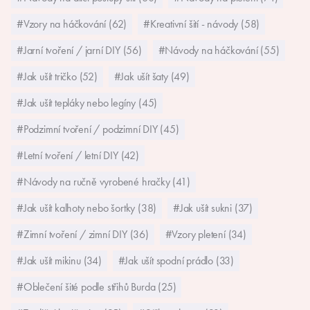
#Vzory na háčkování (62)
#Kreativní šití - návody (58)
#Jarní tvoření / jarní DIY (56)
#Návody na háčkování (55)
#Jak ušít tričko (52)
#Jak ušít šaty (49)
#Jak ušít tepláky nebo legíny (45)
#Podzimní tvoření / podzimní DIY (45)
#Letní tvoření / letní DIY (42)
#Návody na ručně vyrobené hračky (41)
#Jak ušít kalhoty nebo šortky (38)
#Jak ušít sukni (37)
#Zimní tvoření / zimní DIY (36)
#Vzory pletení (34)
#Jak ušít mikinu (34)
#Jak ušít spodní prádlo (33)
#Oblečení šité podle střihů Burda (25)