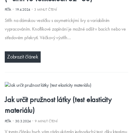
·
·
PÉŤA
19.4.2024
3 MINUT ČTENÍ
Střih na dámskou vestičku s asymetrickými švy a variabilním
vypracováním. Knoflíkové zapínání je možné odšít v bocích nebo ve
středovém překrytí. Véčkový výstřih…
Zobrazit článek
Jak určit pružnost látky (test elasticity
materiálu)
·
·
PÉŤA
30.3.2024
9 MINUT ČTENÍ
V tomto článku bych vám ráda ukázala jednoduchý test, díky kterému