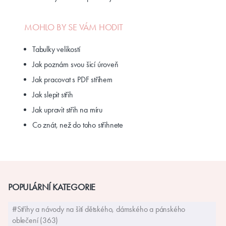
MOHLO BY SE VÁM HODIT
Tabulky velikostí
Jak poznám svou šicí úroveň
Jak pracovat s PDF střihem
Jak slepit střih
Jak upravit střih na míru
Co znát, než do toho střihnete
POPULÁRNÍ KATEGORIE
#Střihy a návody na šití dětského, dámského a pánského
oblečení (363)