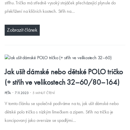
střihu. Tričko má středně vysoký stojáček přecházející plynule do
překřížení na klíčních kostech. Střih na…
Zobrazit článek
Jak ušít dámské nebo dětské POLO tričko
(+ střih ve velikostech 32–60/80–164)
·
·
PÉŤA
7.11.2023
5 MINUT ČTENÍ
V tomto článku se společně podíváme na to, jak ušít dámské nebo
dětské polo tričko s nízkým límečkem a zipem. Střih na tričko je
koncipovaný jako oversize se spadlými…