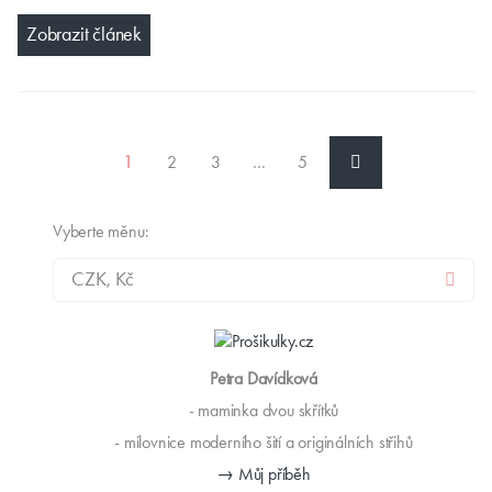
Zobrazit článek
1
2
3
…
5
Vyberte měnu:
Petra Davídková
- maminka dvou skřítků
- milovnice moderního šití a originálních střihů
→ Můj příběh