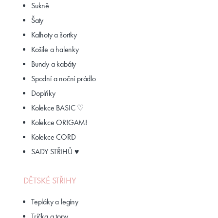
Sukně
Šaty
Kalhoty a šortky
Košile a halenky
Bundy a kabáty
Spodní a noční prádlo
Doplňky
Kolekce BASIC ♡
Kolekce OR!GAM!
Kolekce CORD
SADY STŘIHŮ ♥
DĚTSKÉ STŘIHY
Tepláky a legíny
Trička a topy