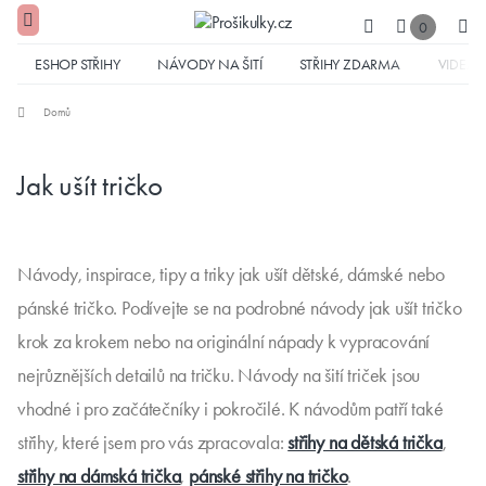
0
ESHOP STŘIHY
NÁVODY NA ŠITÍ
STŘIHY ZDARMA
VIDEA
Domů
Jak ušít tričko
Návody, inspirace, tipy a triky jak ušít dětské, dámské nebo
pánské tričko. Podívejte se na podrobné návody jak ušít tričko
krok za krokem nebo na originální nápady k vypracování
nejrůznějších detailů na tričku. Návody na šití triček jsou
vhodné i pro začátečníky i pokročilé. K návodům patří také
střihy, které jsem pro vás zpracovala:
střihy na dětská trička
,
střihy na dámská trička
,
pánské střihy na tričko
.