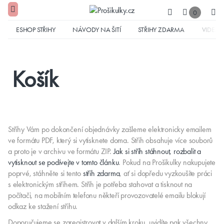
0
ESHOP STŘIHY
NÁVODY NA ŠITÍ
STŘIHY ZDARMA
VIDEA
Košík
Střihy Vám po dokončení objednávky zašleme elektronicky emailem
ve formátu PDF, který si vytisknete doma. Střih obsahuje více souborů
a proto je v archivu ve formátu ZIP.
Jak si střih stáhnout, rozbalit a
vytisknout se podívejte v tomto článku
. Pokud na Prošikulky nakupujete
poprvé, stáhněte si tento
střih zdarma
, ať si dopředu vyzkoušíte práci
s elektronickým střihem. Střih je potřeba stahovat a tisknout na
počítači, na mobilním telefonu někteří provozovatelé emailu blokují
odkaz ke stažení střihu.
Doporučujeme se zaregistrovat v dalším kroku, uvidíte pak všechny