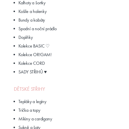
Kalhoty a šortky
Košile a halenky
Bundy a kabáty
Spodní a noční prádlo
Doplňky
Kolekce BASIC ♡
Kolekce OR!GAM!
Kolekce CORD
SADY STŘIHŮ ♥
DĚTSKÉ STŘIHY
Tepláky a legíny
Trička a topy
Mikiny a cardigany
Sukně a šaty