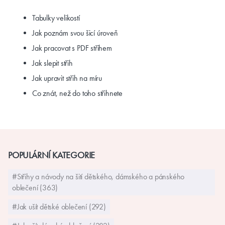
Tabulky velikostí
Jak poznám svou šicí úroveň
Jak pracovat s PDF střihem
Jak slepit střih
Jak upravit střih na míru
Co znát, než do toho střihnete
POPULÁRNÍ KATEGORIE
#Střihy a návody na šití dětského, dámského a pánského
oblečení (363)
#Jak ušít dětské oblečení (292)