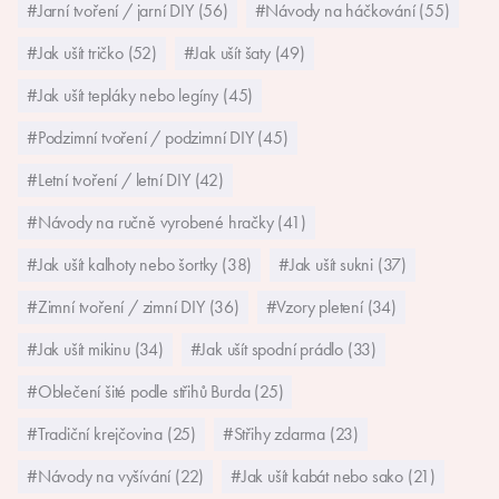
#Jarní tvoření / jarní DIY (56)
#Návody na háčkování (55)
#Jak ušít tričko (52)
#Jak ušít šaty (49)
#Jak ušít tepláky nebo legíny (45)
#Podzimní tvoření / podzimní DIY (45)
#Letní tvoření / letní DIY (42)
#Návody na ručně vyrobené hračky (41)
#Jak ušít kalhoty nebo šortky (38)
#Jak ušít sukni (37)
#Zimní tvoření / zimní DIY (36)
#Vzory pletení (34)
#Jak ušít mikinu (34)
#Jak ušít spodní prádlo (33)
#Oblečení šité podle střihů Burda (25)
#Tradiční krejčovina (25)
#Střihy zdarma (23)
#Návody na vyšívání (22)
#Jak ušít kabát nebo sako (21)