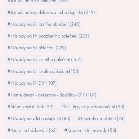
#Jak ušít dámské oblečení (282)
#Jak ušít oděvy, dekorace nebo doplňky (249)
#Návody na šití jarního oblečení (240)
#Návody na šití podzimního oblečení (233)
#Návody na šití oblečení (229)
#Návody na šití zimního oblečení (167)
#Návody na šití letního oblečení (153)
#Návody na šití DIY (107)
#Home decor - dekorace - doplňky - DIY (107)
#Šití ze zbytků látek (99)
#Šití - tipy, triky a doporučení (90)
#Návody na dílčí postupy šití (80)
#Návody na pletení (74)
#Vzory na háčkování (62)
#Kreativní šití - návody (58)