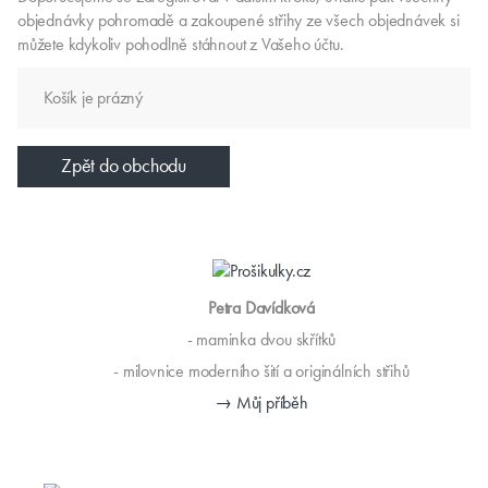
objednávky pohromadě a zakoupené střihy ze všech objednávek si
můžete kdykoliv pohodlně stáhnout z Vašeho účtu.
Košík je prázný
Zpět do obchodu
Petra Davídková
- maminka dvou skřítků
- milovnice moderního šití a originálních střihů
→ Můj příběh