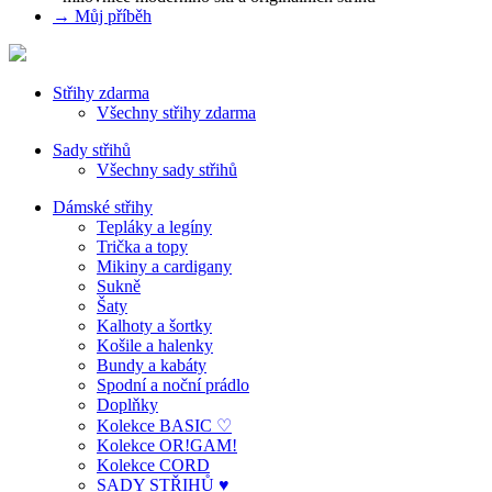
→ Můj příběh
Střihy zdarma
Všechny střihy zdarma
Sady střihů
Všechny sady střihů
Dámské střihy
Tepláky a legíny
Trička a topy
Mikiny a cardigany
Sukně
Šaty
Kalhoty a šortky
Košile a halenky
Bundy a kabáty
Spodní a noční prádlo
Doplňky
Kolekce BASIC ♡
Kolekce OR!GAM!
Kolekce CORD
SADY STŘIHŮ ♥