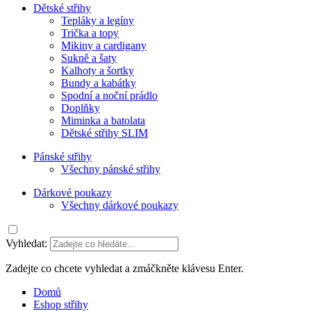
Dětské střihy
Tepláky a legíny
Trička a topy
Mikiny a cardigany
Sukně a šaty
Kalhoty a šortky
Bundy a kabátky
Spodní a noční prádlo
Doplňky
Miminka a batolata
Dětské střihy SLIM
Pánské střihy
Všechny pánské střihy
Dárkové poukazy
Všechny dárkové poukazy
Vyhledat:
Zadejte co chcete vyhledat a zmáčkněte klávesu Enter.
Domů
Eshop střihy