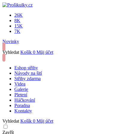
26K
8K
15K
7K
Novinky
Vyhledat
Košík
0
Můj účet
Eshop střihy
Návody na šití
Střihy zdarma
Videa
Galerie
Pletení
Háčkování
Poradna
Kontakty
Vyhledat
Košík
0
Můj účet
Zavřít