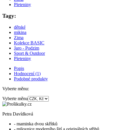
Pleteniny
Tagy:
dětské
mikina
Zima
Kolekce BASIC
Jaro - Podzim
Sport & Outdoor
Pleteniny
Popis
Hodnocení (1)
Podobné produkty
Vyberte měnu:
Vyberte měnu
Petra Davídková
- maminka dvou skřítků
- milovnice moderního šití a originálních střihů