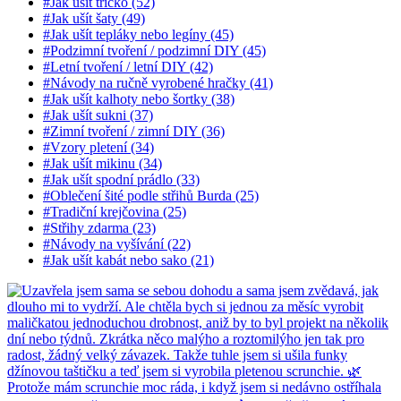
#Jak ušít tričko (52)
#Jak ušít šaty (49)
#Jak ušít tepláky nebo legíny (45)
#Podzimní tvoření / podzimní DIY (45)
#Letní tvoření / letní DIY (42)
#Návody na ručně vyrobené hračky (41)
#Jak ušít kalhoty nebo šortky (38)
#Jak ušít sukni (37)
#Zimní tvoření / zimní DIY (36)
#Vzory pletení (34)
#Jak ušít mikinu (34)
#Jak ušít spodní prádlo (33)
#Oblečení šité podle střihů Burda (25)
#Tradiční krejčovina (25)
#Střihy zdarma (23)
#Návody na vyšívání (22)
#Jak ušít kabát nebo sako (21)