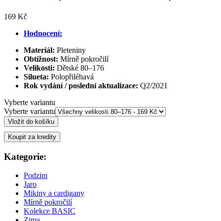
169 Kč
Hodnocení:
Materiál:
Pleteniny
Obtížnost:
Mírně pokročilí
Velikosti:
Dětské 80–176
Silueta:
Polopřiléhavá
Rok vydání / poslední aktualizace:
Q2/2021
Vyberte variantu
Vyberte variantu
Vložit do košíku
Koupit za kredity
Kategorie:
Podzim
Jaro
Mikiny a cardigany
Mírně pokročilí
Kolekce BASIC
Zima