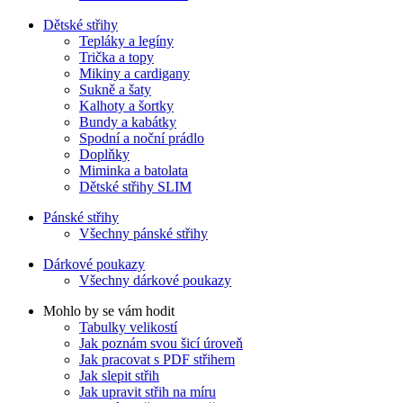
Dětské střihy
Tepláky a legíny
Trička a topy
Mikiny a cardigany
Sukně a šaty
Kalhoty a šortky
Bundy a kabátky
Spodní a noční prádlo
Doplňky
Miminka a batolata
Dětské střihy SLIM
Pánské střihy
Všechny pánské střihy
Dárkové poukazy
Všechny dárkové poukazy
Mohlo by se vám hodit
Tabulky velikostí
Jak poznám svou šicí úroveň
Jak pracovat s PDF střihem
Jak slepit střih
Jak upravit střih na míru