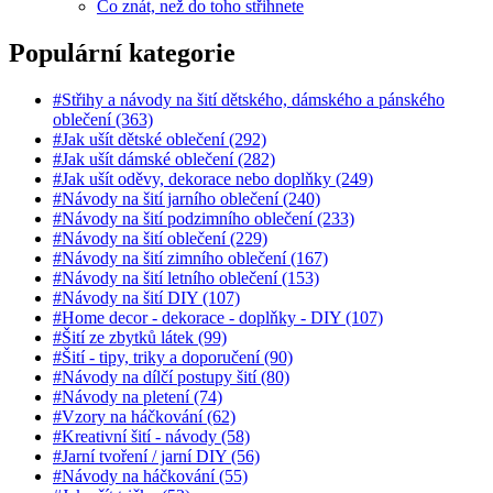
Co znát, než do toho střihnete
Populární kategorie
#Střihy a návody na šití dětského, dámského a pánského
oblečení (363)
#Jak ušít dětské oblečení (292)
#Jak ušít dámské oblečení (282)
#Jak ušít oděvy, dekorace nebo doplňky (249)
#Návody na šití jarního oblečení (240)
#Návody na šití podzimního oblečení (233)
#Návody na šití oblečení (229)
#Návody na šití zimního oblečení (167)
#Návody na šití letního oblečení (153)
#Návody na šití DIY (107)
#Home decor - dekorace - doplňky - DIY (107)
#Šití ze zbytků látek (99)
#Šití - tipy, triky a doporučení (90)
#Návody na dílčí postupy šití (80)
#Návody na pletení (74)
#Vzory na háčkování (62)
#Kreativní šití - návody (58)
#Jarní tvoření / jarní DIY (56)
#Návody na háčkování (55)