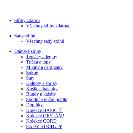
Střihy zdarma
Všechny střihy zdarma
Sady střihů
Všechny sady střihů
Dámské střihy
Tepláky a legíny
Trička a topy
Mikiny a cardigany
Sukně
Šaty
Kalhoty a šortky
Košile a halenky
Bundy a kabáty
Spodní a noční prádlo
Doplňky
Kolekce BASIC ♡
Kolekce OR!GAM!
Kolekce CORD
SADY STŘIHŮ ♥