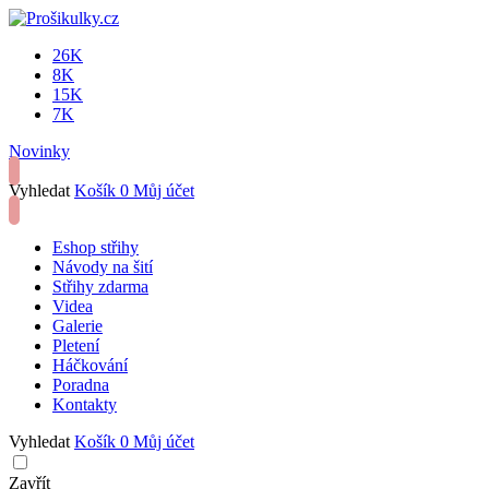
26K
8K
15K
7K
Novinky
Vyhledat
Košík
0
Můj účet
Eshop střihy
Návody na šití
Střihy zdarma
Videa
Galerie
Pletení
Háčkování
Poradna
Kontakty
Vyhledat
Košík
0
Můj účet
Zavřít