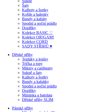
Sukně
Šaty
Kalhoty a šortky
Košile a halenky
Bundy a kabáty
Spodní a noční prádlo
Doplňky
Kolekce BASIC ♡
Kolekce OR!GAM!
Kolekce CORD
SADY STŘIHŮ ♥
Dětské střihy
Tepláky a legíny
Trička a topy
Mikiny a cardigany
Sukně a šaty
Kalhoty a šortky
Bundy a kabátky
Spodní a noční prádlo
Doplňky
Miminka a batolata
Dětské střihy SLIM
Pánské střihy