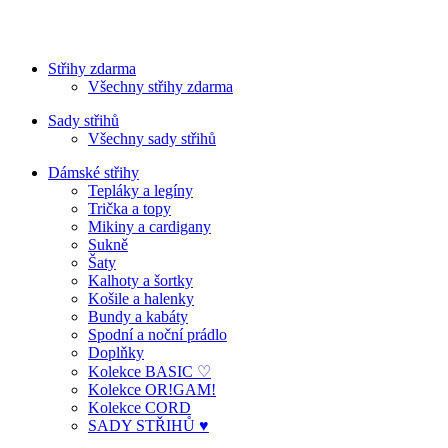
Střihy zdarma
Všechny střihy zdarma
Sady střihů
Všechny sady střihů
Dámské střihy
Tepláky a legíny
Trička a topy
Mikiny a cardigany
Sukně
Šaty
Kalhoty a šortky
Košile a halenky
Bundy a kabáty
Spodní a noční prádlo
Doplňky
Kolekce BASIC ♡
Kolekce OR!GAM!
Kolekce CORD
SADY STŘIHŮ ♥