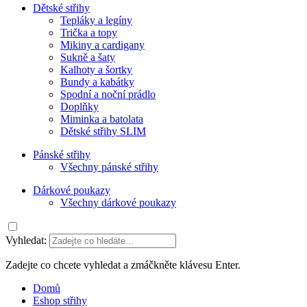
Dětské střihy
Tepláky a legíny
Trička a topy
Mikiny a cardigany
Sukně a šaty
Kalhoty a šortky
Bundy a kabátky
Spodní a noční prádlo
Doplňky
Miminka a batolata
Dětské střihy SLIM
Pánské střihy
Všechny pánské střihy
Dárkové poukazy
Všechny dárkové poukazy
Vyhledat:
Zadejte co chcete vyhledat a zmáčkněte klávesu Enter.
Domů
Eshop střihy