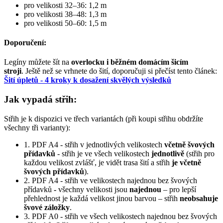
pro velikosti 32–36: 1,2 m
pro velikosti 38–48: 1,3 m
pro velikosti 50–60: 1,5 m
Doporučení:
Legíny můžete šít na
overlocku i běžném domácím šicím
stroji
. Ještě než se vrhnete do šití, doporučuji si přečíst tento článek:
Šití úpletů - 4 kroky k dosažení skvělých výsledků
Jak vypadá střih:
Střih je k dispozici ve třech variantách (při koupi střihu obdržíte
všechny tři varianty):
1. PDF A4 - střih v jednotlivých velikostech
včetně švových
přídavků
- střih je ve všech velikostech
jednotlivě
(střih pro
každou velikost zvlášť, je vidět trasa šití a střih
je včetně
švových přídavků
).
2. PDF A4 - střih ve velikostech najednou bez švových
přídavků
-
všechny velikosti jsou
najednou
– pro lepší
přehlednost je každá velikost jinou barvou – střih
neobsahuje
švové záložky
.
3. PDF A0 - střih ve všech velikostech najednou bez švových