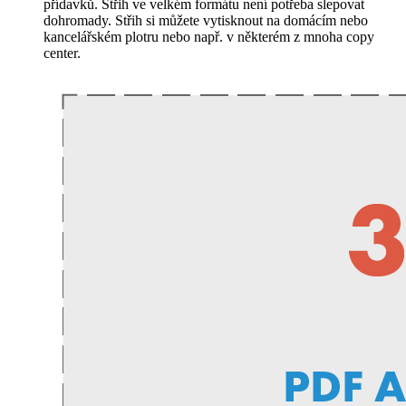
přídavků
. Střih ve velkém formátu není potřeba slepovat
dohromady. Střih si můžete vytisknout na domácím nebo
kancelářském plotru nebo např. v některém z mnoha copy
center.