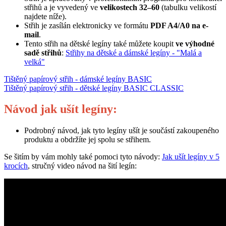
střihů a je vyvedený ve
velikostech 32–60
(tabulku velikostí
najdete níže).
Střih je zasílán elektronicky ve formátu
PDF A4/A0 na e-
mail
.
Tento střih na dětské legíny také můžete koupit
ve výhodné
sadě střihů
:
Střihy na dětské a dámské legíny - "Malá a
velká"
Tištěný papírový střih - dámské legíny BASIC
Tištěný papírový střih - dětské legíny BASIC CLASSIC
Návod jak ušít legíny:
Podrobný návod, jak tyto legíny ušít je součástí zakoupeného
produktu a obdržíte jej spolu se střihem.
Se šitím by vám mohly také pomoci tyto návody:
Jak ušít legíny v 5
krocích
, stručný video návod na šití legín: