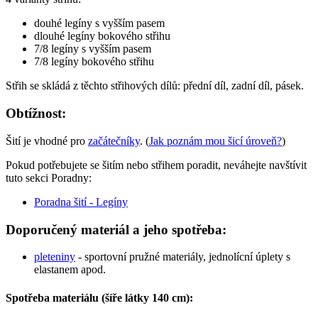
douhé legíny s vyšším pasem
dlouhé legíny bokového střihu
7/8 legíny s vyšším pasem
7/8 legíny bokového střihu
Střih se skládá z těchto střihových dílů: přední díl, zadní díl, pásek.
Obtížnost:
Šití je vhodné pro
začátečníky
. (
Jak poznám mou šicí úroveň?
)
Pokud potřebujete se šitím nebo střihem poradit, neváhejte navštívit
tuto sekci Poradny:
Poradna šití - Legíny
Doporučený materiál a jeho spotřeba:
pleteniny
- sportovní pružné materiály, jednolícní úplety s
elastanem apod.
Spotřeba materiálu (šíře látky 140 cm):