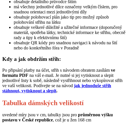
obsahuje detailního průvodce šitím
má všechny jednotlivé dílce označeny velkým číslem, pro
snadnou orientaci mezi jednotlivými díly
obsahuje polohovací plán jako tip pro možný způsob
polohování střihu na látku
obsahuje veškeré důležité a užitečné informace (doporučený
materiál, spotřeba látky, technické informace ke střihu, obecně
rady a tipy k efektivnímu šití)
obsahuje QR kódy pro snadnou navigaci k návodu na šití
nebo do konkrétního fóra v Poradně
Kdy a jak obdržím střih:
Po připsání platby na účet, střih s návodem obratem zasílám
ve
formátu PDF
na váš e-mail. Je nutné si jej vytisknout a slepit
jednotlivé listy k sobě, následně vystřihnout nebo vykopírovat střih
ve vaší velikosti. Podívejte se na návod
jak jednoduše střih
stáhnout, vytisknout a slepit
.
Tabulka dámských velikostí
uvedené míry jsou v cm, tabulky jsou pro
průměrnou výšku
postavu v České republice
, což je u žen 168 cm