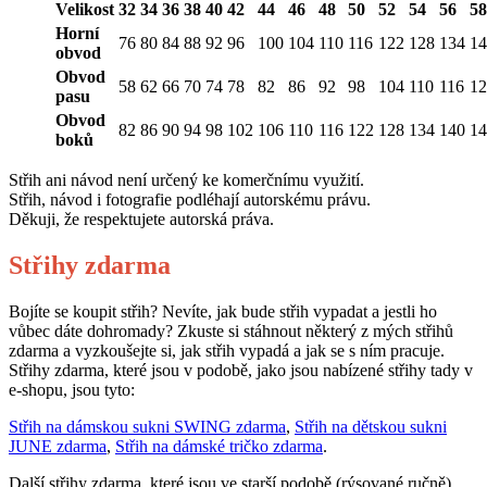
Velikost
32
34
36
38
40
42
44
46
48
50
52
54
56
58
Horní
76
80
84
88
92
96
100
104
110
116
122
128
134
14
obvod
Obvod
58
62
66
70
74
78
82
86
92
98
104
110
116
12
pasu
Obvod
82
86
90
94
98
102
106
110
116
122
128
134
140
14
boků
Střih ani návod není určený ke komerčnímu využití.
Střih, návod i fotografie podléhají autorskému právu.
Děkuji, že respektujete autorská práva.
Střihy zdarma
Bojíte se koupit střih? Nevíte, jak bude střih vypadat a jestli ho
vůbec dáte dohromady? Zkuste si stáhnout některý z mých střihů
zdarma a vyzkoušejte si, jak střih vypadá a jak se s ním pracuje.
Střihy zdarma, které jsou v podobě, jako jsou nabízené střihy tady v
e-shopu, jsou tyto:
Střih na dámskou sukni SWING zdarma
,
Střih na dětskou sukni
JUNE zdarma
,
Střih na dámské tričko zdarma
.
Další střihy zdarma, které jsou ve starší podobě (rýsované ručně)