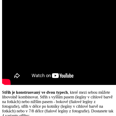
Střih je konstruovaný ve dvou typech
, které mezi sebou můžete
libovolně kombinovat. Střih s vyšším pasem (legíny v cihlové barvě
na fotkách) nebo nižším pasem - bokové (fialové legíny z
fotografie), střih v délce po kotníky (legíny v cihlové barvě na
fotkách) nebo v 7/8 délce (fialové legíny z fotografie). Dostanete tak
4 varianty střihu: