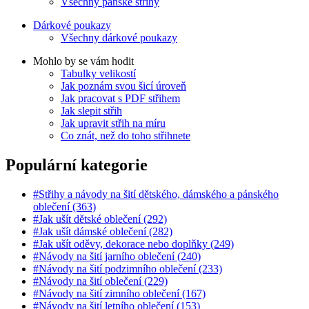
Všechny pánské střihy
Dárkové poukazy
Všechny dárkové poukazy
Mohlo by se vám hodit
Tabulky velikostí
Jak poznám svou šicí úroveň
Jak pracovat s PDF střihem
Jak slepit střih
Jak upravit střih na míru
Co znát, než do toho střihnete
Populární kategorie
#Střihy a návody na šití dětského, dámského a pánského
oblečení (363)
#Jak ušít dětské oblečení (292)
#Jak ušít dámské oblečení (282)
#Jak ušít oděvy, dekorace nebo doplňky (249)
#Návody na šití jarního oblečení (240)
#Návody na šití podzimního oblečení (233)
#Návody na šití oblečení (229)
#Návody na šití zimního oblečení (167)
#Návody na šití letního oblečení (153)