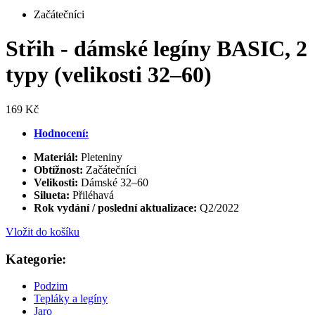
Začátečníci
Střih - dámské legíny BASIC, 2
typy (velikosti 32–60)
169 Kč
Hodnocení:
Materiál:
Pleteniny
Obtížnost:
Začátečníci
Velikosti:
Dámské 32–60
Silueta:
Přiléhavá
Rok vydání / poslední aktualizace:
Q2/2022
Vložit do košíku
Kategorie:
Podzim
Tepláky a legíny
Jaro