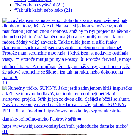
#Návody na vyšívání (22)
#Jak ušít kabát nebo sako (21)
1
0
0
0