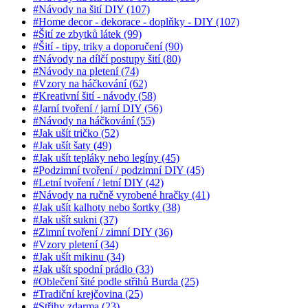
#Návody na šití DIY (107)
#Home decor - dekorace - doplňky - DIY (107)
#Šití ze zbytků látek (99)
#Šití - tipy, triky a doporučení (90)
#Návody na dílčí postupy šití (80)
#Návody na pletení (74)
#Vzory na háčkování (62)
#Kreativní šití - návody (58)
#Jarní tvoření / jarní DIY (56)
#Návody na háčkování (55)
#Jak ušít tričko (52)
#Jak ušít šaty (49)
#Jak ušít tepláky nebo legíny (45)
#Podzimní tvoření / podzimní DIY (45)
#Letní tvoření / letní DIY (42)
#Návody na ručně vyrobené hračky (41)
#Jak ušít kalhoty nebo šortky (38)
#Jak ušít sukni (37)
#Zimní tvoření / zimní DIY (36)
#Vzory pletení (34)
#Jak ušít mikinu (34)
#Jak ušít spodní prádlo (33)
#Oblečení šité podle střihů Burda (25)
#Tradiční krejčovina (25)
#Střihy zdarma (23)