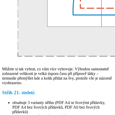
Můžete si tak vybrat, co vám více vyhovuje. Výhodou samostatně
zobrazené velikosti je velká úspora času při přípravě látky –
nemusíte přemýšlet kde a kolik přidat na švy, protože vše je názorně
vyobrazeno.
Střih 21. století:
obsahuje 3 varianty střihu (PDF A4 se švovými přídavky,
PDF A4 bez švových přídavků, PDF A0 bez švových
přídavků)