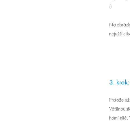
:)
Na obrázku
nejužší ci
3. krok
Protože už
Většinou st
horní nitě.