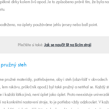
epěkné dírky kolem švů apod. Je to způsobeno právě tím, že byla n
etu.
podtrženo, na úplety použáváme jehlu jersey nebo ball point.
Přečtěte si také:
Jak se naučit šít na šicím stroji
: pružný steh
me pružné materiály, potřebujeme, aby i steh (obzvlášť v obvodech -
 lem rukávu, průkrčník apod.) byl také pružný a netrhal se. Každý str
je i každá látka jiná, není úplet jako úplet. Proto neexistuje univerzál
 na konkrétní nastavení stroje, to je potřeba vždy odzkoušet. V ka