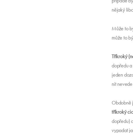
případě by 
nějaký lib
Může to b
může to bý
Tříkroký (
dopředu a 
jeden dozad
nit nevede
Obdobně je
tříkroký ci
dopředu) a
vypadat ja