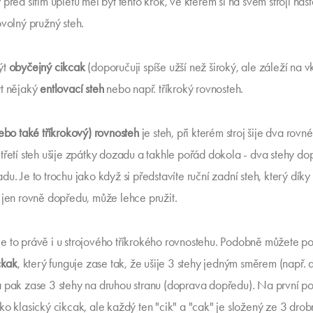
před šitím úpletů měl být tento krok, ve kterém si na svém stroji nast
ovolný pružný steh.
ýt
obyčejný cikcak
(doporučuji spíše užší než široký, ale záleží na v
t nějaký
entlovací steh
nebo např. tříkroký rovnosteh.
nebo také tříkrokový) rovnosteh
je steh, při kterém stroj šije dva rovn
třetí steh ušije zpátky dozadu a takhle pořád dokola - dva stehy do
u. Je to trochu jako když si představíte ruční zadní steh, který díky
 jen rovně dopředu, může lehce pružit.
 to právě i u strojového tříkrokého rovnostehu. Podobně můžete pou
ckak
, který funguje zase tak, že ušije 3 stehy jedným směrem (např.
 pak zase 3 stehy na druhou stranu (doprava dopředu). Na první p
ko klasický cikcak, ale každý ten "cik" a "cak" je složený ze 3 drob