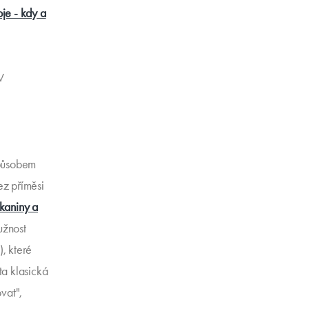
oje - kdy a
V
způsobem
ez příměsi
kaniny a
užnost
), které
ta klasická
vat",