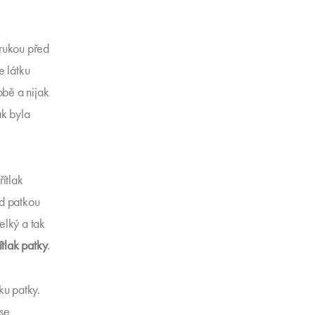
 rukou před
e látku
obě a nijak
ak byla
řítlak
od patkou
velký a tak
ítlak patky
.
ku patky.
 se