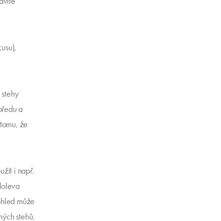
avíte
kusu),
é stehy
předu a
 tomu, že
žít i např.
 doleva
ohled může
ných stehů.