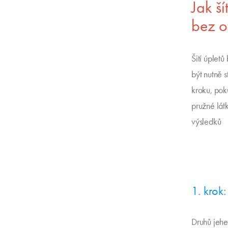
Jak ší
bez o
Šití úpletů
být nutně 
kroku, pok
pružné lát
výsledků
1. krok
Druhů jehe