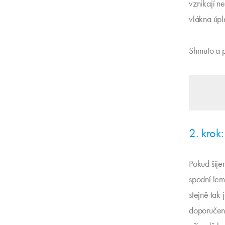
vznikají n
vlákna úpl
Shrnuto a 
2. krok
Pokud šije
spodní lem,
stejně tak 
doporučení