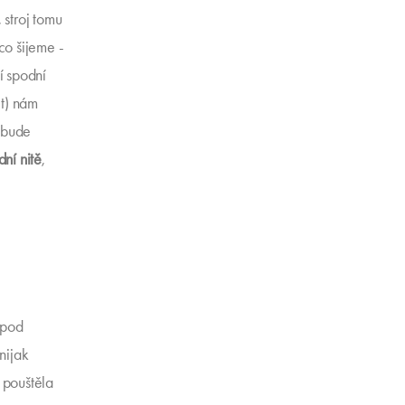
 stroj tomu
 co šijeme -
í spodní
it) nám
nebude
ní nitě
,
 pod
nijak
 pouštěla