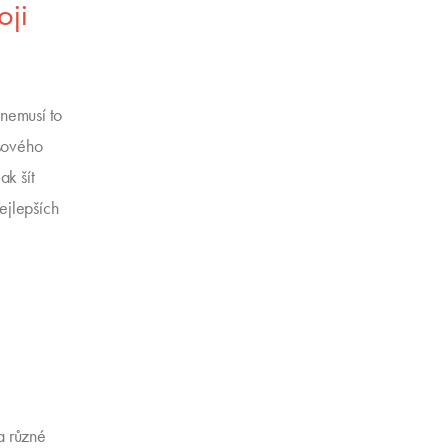
oji
 nemusí to
usového
ak šít
ejlepších
a různé