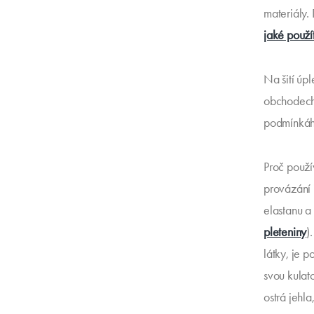
materiály.
jaké použí
Na šití úp
obchodech 
podmínkáhc
Proč použí
provázání 
elastanu a
pleteniny
)
látky, je p
svou kulat
ostrá jehl