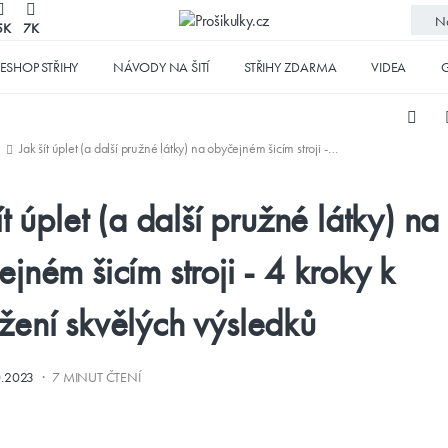
No
5K
7K
ESHOP STŘIHY
NÁVODY NA ŠITÍ
STŘIHY ZDARMA
VIDEA
G
Jak šít úplet (a další pružné látky) na obyčejném šicím stroji - 4 kroky k dosažení skvělých výsledků
ít úplet (a další pružné látky) na
jném šicím stroji - 4 kroky k
žení skvělých výsledků
·
0.2023
7 MINUT ČTENÍ