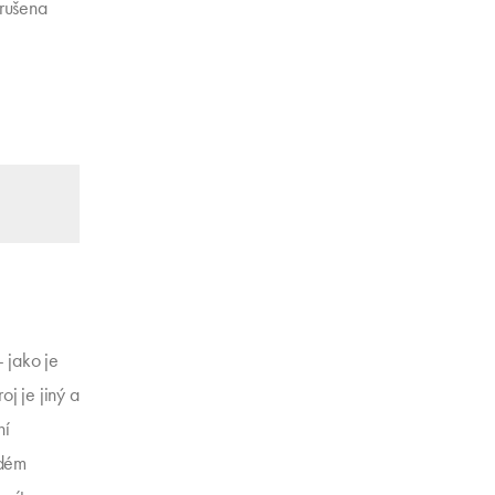
arušena
 jako je
oj je jiný a
ní
ždém