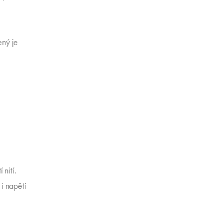
ený je
nití.
 i napětí