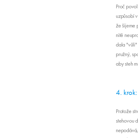
Proč povol
uzpůsobí vr
že šijeme 
nitě neupr
dala "vůli
pružný, sp
aby steh m
4. krok:
Protože st
stehovou d
nepodává, 