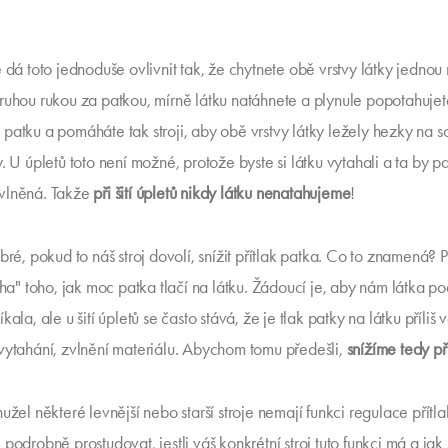
 dá toto jednoduše ovlivnit tak, že chytnete obě vrstvy látky jednou
ruhou rukou za patkou, mírně látku natáhnete a plynule popotahujet
patku a pomáháte tak stroji, aby obě vrstvy látky ležely hezky na s
. U úpletů toto není možné, protože byste si látku vytahali a ta by p
vlněná. Takže
při šití úpletů nikdy látku nenatahujeme
!
bré, pokud to náš stroj dovolí, snížit přítlak patka. Co to znamená? P
tíha" toho, jak moc patka tlačí na látku. Žádoucí je, aby nám látka p
kala, ale u šití úpletů se často stává, že je tlak patky na látku příliš 
vytahání, zvlnění materiálu. Abychom tomu předešli,
snížíme tedy př
užel některé levnější nebo starší stroje nemají funkci regulace přítla
podrobně prostudovat, jestli váš konkrétní stroj tuto funkci má a jak