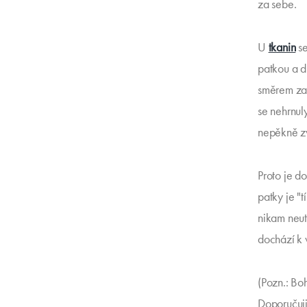
za sebe.
U
tkanin
se
patkou a d
směrem za 
se nehrnuly
nepěkně z
Proto je do
patky je "
nikam neutí
dochází k 
(Pozn.: Boh
Doporučuji 