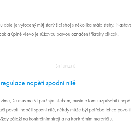
 dole je vyfocený můj starý šicí stroj s několika málo stehy. Nastav
kcak a úplně vlevo je růžovou barvou označen tříkroký cikcak.
ŠITÍ ÚPLETŮ
: regulace napětí spodní nitě
 víme, že musíme šít pružným stehem, musíme tomu uzpůsobit i napětí 
ačí povolit napětí spodní nitě, někdy může být potřeba lehce povolit
 Vždy záleží na konkrétním stroji a na konkrétním materiálu.