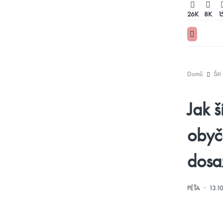
26K
8K
1
Domů
Šití
Jak š
obyče
dosa
·
PÉŤA
13.1