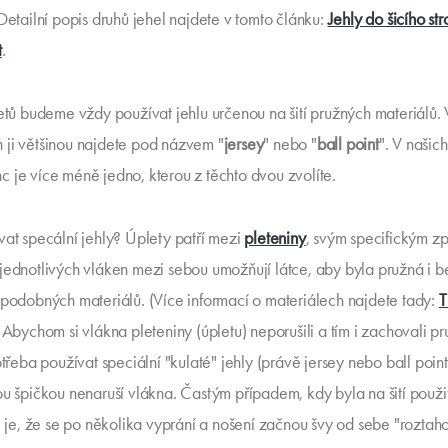
 Detailní popis druhů jehel najdete v tomto článku:
Jehly do šicího str
t
.
letů budeme vždy používat jehlu určenou na šití pružných materiálů. 
ji většinou najdete pod názvem "
jersey
" nebo "
ball point
". V našich
 je více méně jedno, kterou z těchto dvou zvolíte.
vat specální jehly? Úplety patří mezi
pleteniny
, svým specifickým 
jednotlivých vláken mezi sebou umožňují látce, aby byla pružná i b
 podobných materiálů. (Více informací o materiálech najdete tady:
T
. Abychom si vlákna pleteniny (úpletu) neporušili a tím i zachovali pr
otřeba používat speciální "kulaté" jehly (právě jersey nebo ball point
ou špičkou nenaruší vlákna. Častým případem, kdy byla na šití použi
a, je, že se po několika vyprání a nošení začnou švy od sebe "roztaho