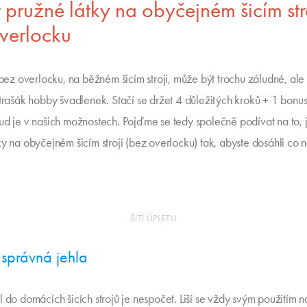
t pružné látky na obyčejném šicím str
verlocku
 bez overlocku, na běžném šicím stroji, může být trochu záludné, ale
strašák hobby švadlenek. Stačí se držet 4 důležitých kroků + 1 bon
ud je v našich možnostech. Pojďme se tedy společně podívat na to, j
ky na obyčejném šicím stroji (bez overlocku) tak, abyste dosáhli co n
ŠITÍ ÚPLETU
: správná jehla
l do domácích šicích strojů je nespočet. Liší se vždy svým použitím n