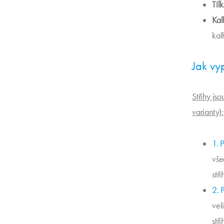
Tílk
Kal
kal
Jak vyp
Střihy jso
varianty):
1. 
vše
stři
2. 
vel
stři