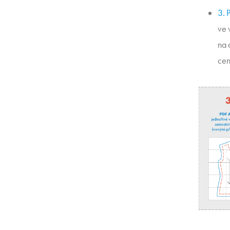
3. 
ve 
na 
cen