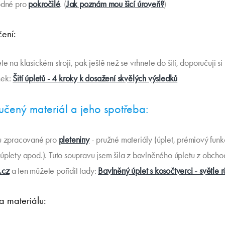
hodné pro
pokročilé
. (
Jak poznám mou šicí úroveň?
)
ení:
te na klasickém stroji, pak ještě než se vrhnete do šití, doporučuji si 
nek:
Šití úpletů - 4 kroky k dosažení skvělých výsledků
čený materiál a jeho spotřeba:
ou zpracované pro
pleteniny
- pružné materiály (úplet, prémiový funkč
 úplety apod.). Tuto soupravu jsem šila z bavlněného úpletu z obcho
.cz
a ten můžete pořídit tady:
Bavlněný úplet s kosočtverci - světle 
a materiálu: