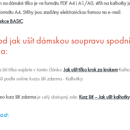
ih na dámské tílko je ve formátu PDF A4 i A1/A0, střih na kalhotky 
formátu A4. Střihy jsou zasílány elektronickou formou na e-mail
.
ekce BASIC
d jak ušít dámskou soupravu spodn
la:
šití tílka najdete v tomto článku:
Jak ušít tílko krok za krokem
Kalho
ít podle online kurzu šití zdarma - Kalhotky:
eo kurz šití zdarma
je celý dostupný zde:
Kurz šití – Jak ušít kalhotky
ost: