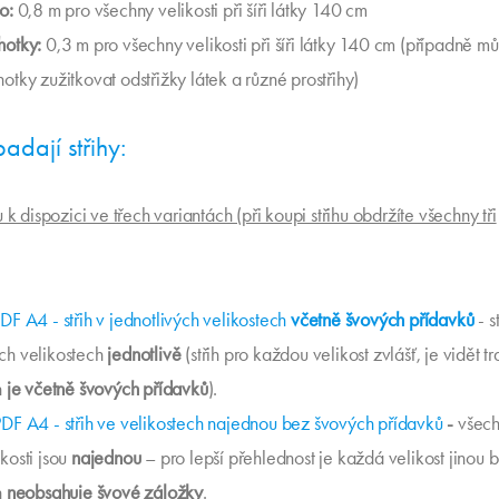
o:
0,8 m pro všechny velikosti při šíři látky 140 cm
hotky:
0,3 m pro všechny velikosti při šíři látky 140 cm (případně m
hotky zužitkovat odstřižky látek a různé prostřihy)
adají střihy:
u k dispozici ve třech variantách (při koupi střihu obdržíte všechny tři
PDF A4 - střih v jednotlivých velikostech
včetně švových přídavků
- s
ch velikostech
jednotlivě
(střih pro každou velikost zvlášť, je vidět tra
h
je včetně švových přídavků
).
PDF A4 - střih ve velikostech najednou bez švových přídavků
-
všec
ikosti jsou
najednou
– pro lepší přehlednost je každá velikost jinou 
h
neobsahuje švové záložky
.