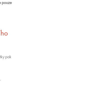
je pouze
ího
tky pak
.