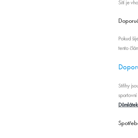
Šití je v
Doporuč
Pokud šije
tento člá
Doporu
Střihy js
sportovní
Důmlátek
Spotřeb