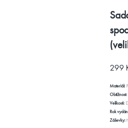
Sada
spod
(vel
299 
Materiál:
P
Obtížnost:
Velikosti:
D
Rok vydání
Záševky: