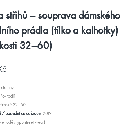
 střihů – souprava dámského
ního prádla (tílko a kalhotky)
ikosti 32–60)
Kč
leteniny
Pokročilí
ámské 32–60
 / poslední aktualizace:
2019
Ne (oděv typu street wear)