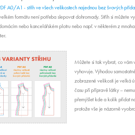
PDF A0/A1 - střih ve všech velikostech najednou bez švových přída
velkém formátu není potřeba slepovat dohromady. Střih si můžete vy
domácím nebo kancelářském plotru nebo např. v některém z mnoha
ter.
Můžete si tak vybrat, co vám 
vyhovuje. Výhodou samostatn
zobrazené velikosti je velká 
času při přípravě látky – nemu
přemýšlet kde a kolik přidat n
protože vše je názorně vyobr