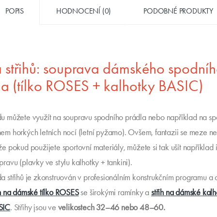
POPIS
HODNOCENÍ (0)
PODOBNÉ PRODUKTY
 střihů: souprava dámského spodní
la (tílko ROSES + kalhotky BASIC)
u můžete využít na soupravu spodního prádla nebo například na sp
em horkých letních nocí (letní pyžamo). Ovšem, fantazii se meze n
že pokud použijete sportovní materiály, můžete si tak ušít například 
pravu (plavky ve stylu kalhotky + tankini).
a střihů je zkonstruován v profesionálním konstrukčním programu a
ih na dámské tílko ROSES
se širokými ramínky a
střih na dámské kalh
SIC
. Střihy jsou ve
velikostech 32–46 nebo 48–60.