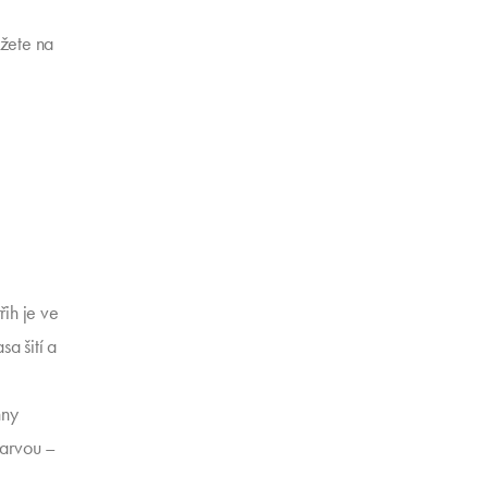
ůžete na
třih je ve
sa šití a
hny
barvou –