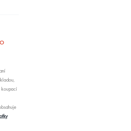
ho
aní
ekladou,
i koupací
 obsahuje
otky