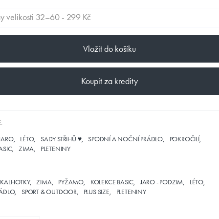
Vložit do košíku
Koupit za kredity
:
JARO
LÉTO
SADY STŘIHŮ ♥
SPODNÍ A NOČNÍ PRÁDLO
POKROČILÍ
ASIC
ZIMA
PLETENINY
KALHOTKY
ZIMA
PYŽAMO
KOLEKCE BASIC
JARO - PODZIM
LÉTO
RÁDLO
SPORT & OUTDOOR
PLUS SIZE
PLETENINY