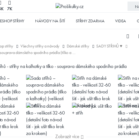
No
5K
7K
ESHOP STŘIHY
NÁVODY NA ŠITÍ
STŘIHY ZDARMA
VIDEA
G
op střihy
Všechny střihy a návody
Dámské střihy
SADY STŘIHŮ ♥
Sada střihů – souprava dámského spodního prádla (tílko a kalhotky) (velikosti 32–60)
Zobrazit více