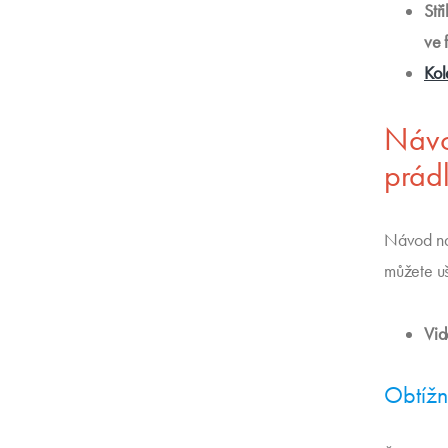
Stř
ve 
Kol
Návo
prád
Návod na 
můžete uš
Vid
Obtížn