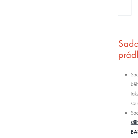
Sada
prád
Sad
běh
tak
sou
Sad
stř
BA