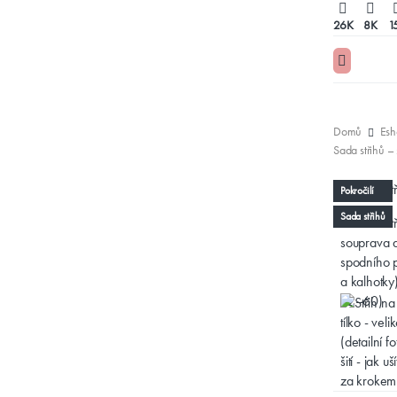
26K
8K
1
Domů
Esh
Pokročilí
Sada střihů