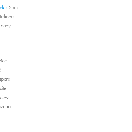
vků.
Střih
tisknout
 copy
více
ě
úspora
síte
a švy,
azeno.