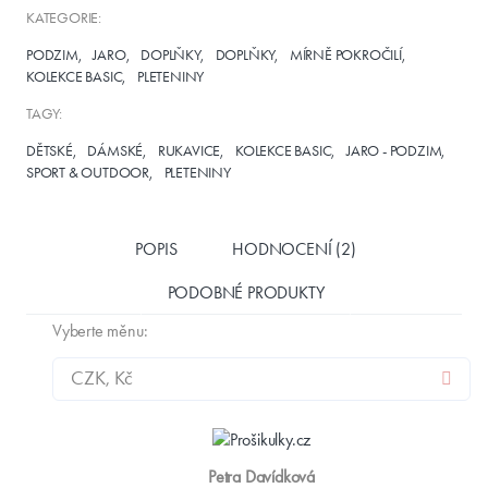
KATEGORIE:
PODZIM
JARO
DOPLŇKY
DOPLŇKY
MÍRNĚ POKROČILÍ
KOLEKCE BASIC
PLETENINY
TAGY:
DĚTSKÉ
DÁMSKÉ
RUKAVICE
KOLEKCE BASIC
JARO - PODZIM
SPORT & OUTDOOR
PLETENINY
POPIS
HODNOCENÍ (2)
PODOBNÉ PRODUKTY
Vyberte měnu:
Petra Davídková