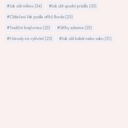
#Jak ušít mikinu (34)
#Jak ušít spodní prádlo (33)
#Oblečení šité podle střihů Burda (25)
#Tradiční krejčovina (25)
#Střihy zdarma (23)
#Návody na vyšívání (22)
#Jak ušít kabát nebo sako (21)