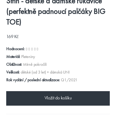
Střih - dětské a dámské rukavice
(perfektně padnoucí palčáky BIG
TOE)
169 Kč
Hodnocení:
Materiál:
Pleteniny
Obtížnost:
Mírně pokročilí
Velikosti:
dětské (od 3 let) + dámská UNI
Rok vydání / poslední aktualizace:
Q1/2021
Vložit do košíku