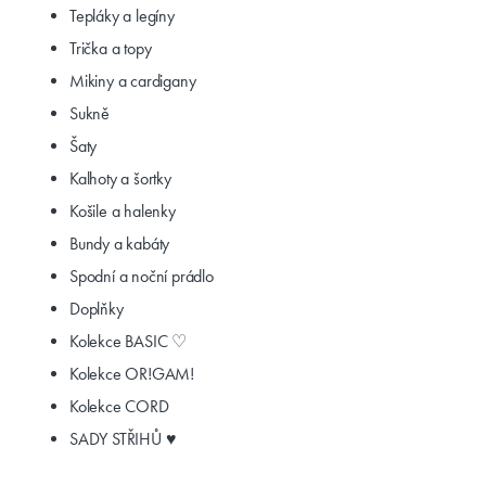
Tepláky a legíny
Trička a topy
Mikiny a cardigany
Sukně
Šaty
Kalhoty a šortky
Košile a halenky
Bundy a kabáty
Spodní a noční prádlo
Doplňky
Kolekce BASIC ♡
Kolekce OR!GAM!
Kolekce CORD
SADY STŘIHŮ ♥