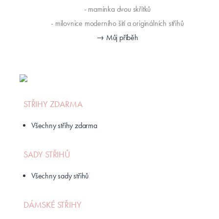
- maminka dvou skřítků
- milovnice moderního šití a originálních střihů
→ Můj příběh
STŘIHY ZDARMA
Všechny střihy zdarma
SADY STŘIHŮ
Všechny sady střihů
DÁMSKÉ STŘIHY