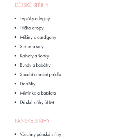
DĚTSKÉ STŘIHY
Tepláky a legíny
Trička a topy
Mikiny a cardigany
Sukně a šaty
Kalhoty a šortky
Bundy a kabátky
Spodní a noční prádlo
Doplňky
Miminka a batolata
Dětské střihy SLIM
PÁNSKÉ STŘIHY
Všechny pánské střihy