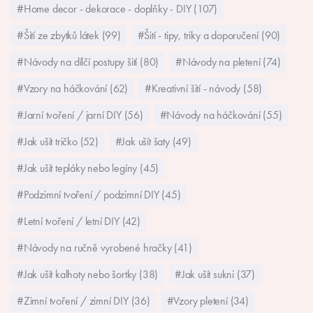
#Home decor - dekorace - doplňky - DIY (107)
#Šití ze zbytků látek (99)
#Šití - tipy, triky a doporučení (90)
#Návody na dílčí postupy šití (80)
#Návody na pletení (74)
#Vzory na háčkování (62)
#Kreativní šití - návody (58)
#Jarní tvoření / jarní DIY (56)
#Návody na háčkování (55)
#Jak ušít tričko (52)
#Jak ušít šaty (49)
#Jak ušít tepláky nebo legíny (45)
#Podzimní tvoření / podzimní DIY (45)
#Letní tvoření / letní DIY (42)
#Návody na ručně vyrobené hračky (41)
#Jak ušít kalhoty nebo šortky (38)
#Jak ušít sukni (37)
#Zimní tvoření / zimní DIY (36)
#Vzory pletení (34)