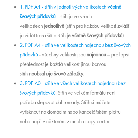
1. PDF A4 - střih v jednotlivých velikostech
včetně
švových přídavků
- střih je ve všech
velikostech
jednotlivě
(střih pro každou velikost zvlášť,
je vidět trasa šití a střih
je včetně švových přídavků
).
2. PDF A4 - střih ve velikostech najednou bez švových
přídavků
-
všechny velikosti jsou
najednou
– pro lepší
přehlednost je každá velikost jinou barvou –
střih
neobsahuje švové záložky
.
3. PDF A0 - střih ve všech velikostech najednou bez
švových přídavků
. Střih ve velkém formátu není
potřeba slepovat dohromady. Střih si můžete
vytisknout na domácím nebo kancelářském plotru
nebo např. v některém z mnoha copy center.