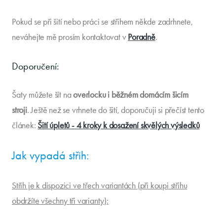
Pokud se při šití nebo práci se střihem někde zadrhnete,
neváhejte mě prosím kontaktovat v
Poradně
.
Doporučení:
Šaty můžete šít na
overlocku i běžném domácím šicím
stroji
. Ještě než se vrhnete do šití, doporučuji si přečíst tento
článek:
Šití úpletů - 4 kroky k dosažení skvělých výsledků
Jak vypadá střih:
Střih je k dispozici ve třech variantách (při koupi střihu
obdržíte všechny tři varianty):