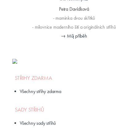
Petra Davídková
- maminka dvou skřítků
- milovnice moderního šití a originálních střihů
→ Můj příběh
STŘIHY ZDARMA
Všechny střihy zdarma
SADY STŘIHŮ
Všechny sady střihů