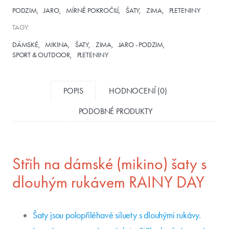
PODZIM
JARO
MÍRNĚ POKROČILÍ
ŠATY
ZIMA
PLETENINY
TAGY:
DÁMSKÉ
MIKINA
ŠATY
ZIMA
JARO - PODZIM
SPORT & OUTDOOR
PLETENINY
POPIS
HODNOCENÍ (0)
PODOBNÉ PRODUKTY
Střih na dámské (mikino) šaty s
dlouhým rukávem RAINY DAY
Šaty jsou polopřiléhavé siluety s dlouhými rukávy.