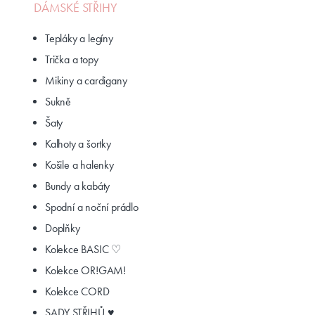
DÁMSKÉ STŘIHY
Tepláky a legíny
Trička a topy
Mikiny a cardigany
Sukně
Šaty
Kalhoty a šortky
Košile a halenky
Bundy a kabáty
Spodní a noční prádlo
Doplňky
Kolekce BASIC ♡
Kolekce OR!GAM!
Kolekce CORD
SADY STŘIHŮ ♥