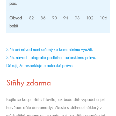
pasu
Obvod
82
86
90
94
98
102
106
1
boků
Střih ani návod není určený ke komerčnímu využití.
Střih, návod i fotografie podléhají autorskému právu.
Děkuji, že respektujete autorská práva.
Střihy zdarma
Bojíte se koupit střih? Nevíte, jak bude střih vypadat a jestli
ho vůbec dáte dohromady? Zkuste si stáhnout některý z
mých střihů zdarma a vyzkoušejte si, jak střih vypadá a jak