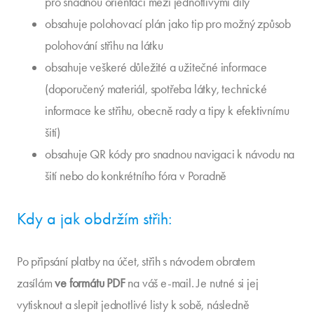
pro snadnou orientaci mezi jednotlivými díly
obsahuje polohovací plán jako tip pro možný způsob
polohování střihu na látku
obsahuje veškeré důležité a užitečné informace
(doporučený materiál, spotřeba látky, technické
informace ke střihu, obecně rady a tipy k efektivnímu
šití)
obsahuje QR kódy pro snadnou navigaci k návodu na
šití nebo do konkrétního fóra v Poradně
Kdy a jak obdržím střih:
Po připsání platby na účet, střih s návodem obratem
zasílám
ve formátu PDF
na váš e-mail. Je nutné si jej
vytisknout a slepit jednotlivé listy k sobě, následně