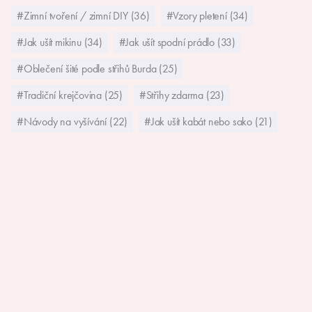
#Zimní tvoření / zimní DIY (36)
#Vzory pletení (34)
#Jak ušít mikinu (34)
#Jak ušít spodní prádlo (33)
#Oblečení šité podle střihů Burda (25)
#Tradiční krejčovina (25)
#Střihy zdarma (23)
#Návody na vyšívání (22)
#Jak ušít kabát nebo sako (21)