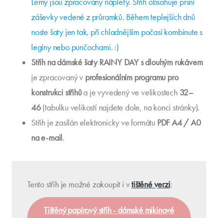
Lemy jsou zpracovány náplety. Střih obsahuje prsní
záševky vedené z průramků. Během teplejších dnů
noste šaty jen tak, při chladnějším počasí kombinute s
legíny nebo punčochami. :)
Střih na dámské šaty RAINY DAY s dlouhým rukávem
je zpracovaný v
profesionálním programu pro
konstrukci střihů
a je vyvedený ve velikostech
32–
46
(tabulku velikostí najdete dole, na konci stránky).
Střih je zasílán elektronicky ve formátu
PDF A4 / A0
na e-mail
.
Tento střih je možné zakoupit i v
tištěné verzi
:
Tištěný papírový střih - dámské mikinové