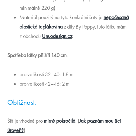
minimálně 220 g)
Materiál použitý na tyto konkrétní šaty je
nepočesaná
elastická teplákovina
z díly By Poppy, tuto látku mám
z obchodu
Unuodesign.cz
.
Spotřeba látky při šíři 140 cm
:
pro velikosti 32–40: 1,8 m
pro velikosti 42–46: 2 m
Obtížnost:
Šití je vhodné pro
mírně pokročilé
. (
Jak poznám mou šicí
úroveň?
)