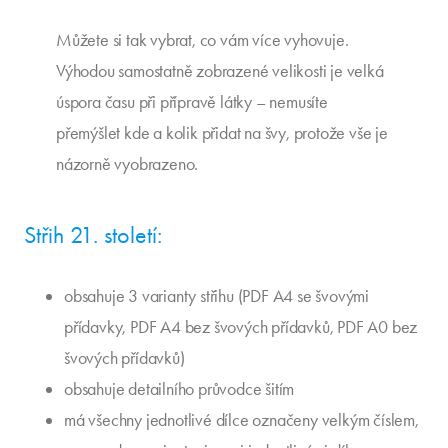
Můžete si tak vybrat, co vám více vyhovuje.
Výhodou samostatně zobrazené velikosti je velká
úspora času při přípravě látky – nemusíte
přemýšlet kde a kolik přidat na švy, protože vše je
názorně vyobrazeno.
Střih 21. století:
obsahuje 3 varianty střihu (PDF A4 se švovými
přídavky, PDF A4 bez švových přídavků, PDF A0 bez
švových přídavků)
obsahuje detailního průvodce šitím
má všechny jednotlivé dílce označeny velkým číslem,