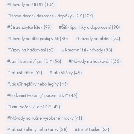
#Návody na šití DIY (107)
#Home decor - dekorace - doplňky - DIY (107)
#Šití ze zbytků látek (99)
#Šití - tipy, triky a doporučení (90)
#Návody na dílčí postupy šití (80)
#Návody na pletení (74)
#Vzory na háčkování (62)
#Kreativní šití - návody (58)
#Jarní tvoření / jarní DIY (56)
#Návody na háčkování (55)
#Jak ušít tričko (52)
#Jak ušít šaty (49)
#Jak ušít tepláky nebo legíny (45)
#Podzimní tvoření / podzimní DIY (45)
#Letní tvoření / letní DIY (42)
#Návody na ručně vyrobené hračky (41)
#Jak ušít kalhoty nebo šortky (38)
#Jak ušít sukni (37)