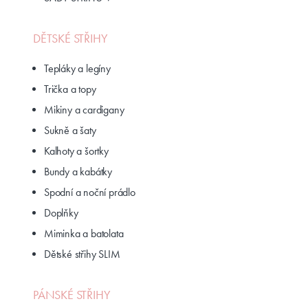
DĚTSKÉ STŘIHY
Tepláky a legíny
Trička a topy
Mikiny a cardigany
Sukně a šaty
Kalhoty a šortky
Bundy a kabátky
Spodní a noční prádlo
Doplňky
Miminka a batolata
Dětské střihy SLIM
PÁNSKÉ STŘIHY