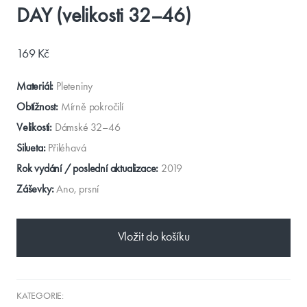
DAY (velikosti 32–46)
169 Kč
Materiál:
Pleteniny
Obtížnost:
Mírně pokročilí
Velikosti:
Dámské 32–46
Silueta:
Přiléhavá
Rok vydání / poslední aktualizace:
2019
Záševky:
Ano, prsní
Vložit do košíku
KATEGORIE: