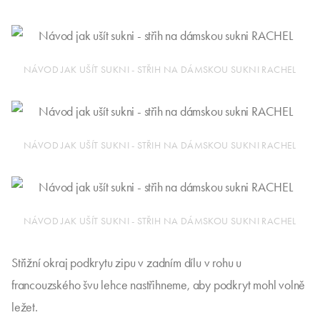
NÁVOD JAK UŠÍT SUKNI - STŘIH NA DÁMSKOU SUKNI RACHEL
NÁVOD JAK UŠÍT SUKNI - STŘIH NA DÁMSKOU SUKNI RACHEL
NÁVOD JAK UŠÍT SUKNI - STŘIH NA DÁMSKOU SUKNI RACHEL
Střižní okraj podkrytu zipu v zadním dílu v rohu u
francouzského švu lehce nastřihneme, aby podkryt mohl volně
ležet.