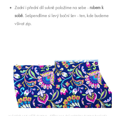
Zadní i přední díl sukně položíme na sebe -
rubem k
sobě
. Sešpendlíme si levý boční šev - ten, kde budeme
všívat zip.
NÁVOD JAK UŠÍT SUKNI - STŘIH NA DÁMSKOU SUKNI RACHEL