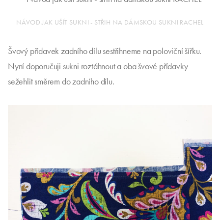
NÁVOD JAK UŠÍT SUKNI - STŘIH NA DÁMSKOU SUKNI RACHEL
Švový přídavek zadního dílu sestřihneme na poloviční šířku.
Nyní doporučuji sukni roztáhnout a oba švové přídavky
sežehlit směrem do zadního dílu.