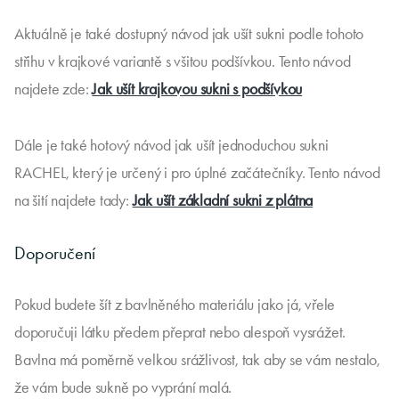
Aktuálně je také dostupný návod jak ušít sukni podle tohoto
střihu v krajkové variantě s všitou podšívkou. Tento návod
najdete zde:
Jak ušít krajkovou sukni s podšívkou
Dále je také hotový návod jak ušít jednoduchou sukni
RACHEL, který je určený i pro úplné začátečníky. Tento návod
na šití najdete tady:
Jak ušít základní sukni z plátna
Doporučení
Pokud budete šít z bavlněného materiálu jako já, vřele
doporučuji látku předem přeprat nebo alespoň vysrážet.
Bavlna má poměrně velkou srážlivost, tak aby se vám nestalo,
že vám bude sukně po vyprání malá.