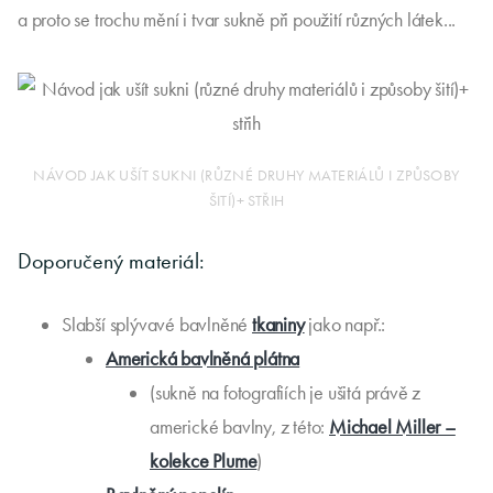
a proto se trochu mění i tvar sukně při použití různých látek...
NÁVOD JAK UŠÍT SUKNI (RŮZNÉ DRUHY MATERIÁLŮ I ZPŮSOBY
ŠITÍ)+ STŘIH
Doporučený materiál:
Slabší splývavé bavlněné
tkaniny
jako např.:
Americká bavlněná plátna
(sukně na fotografiích je ušitá právě z
americké bavlny, z této:
Michael Miller –
kolekce Plume
)