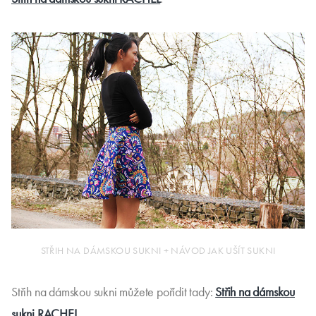
STŘIH NA DÁMSKOU SUKNI + NÁVOD JAK UŠÍT SUKNI
Střih na dámskou sukni můžete pořídit tady:
Střih na dámskou
sukni RACHEL