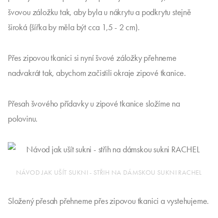
švovou záložku tak, aby byla u nákrytu a podkrytu stejně
široká (šířka by měla být cca 1,5 - 2 cm).
Přes zipovou tkanici si nyní švové záložky přehneme
nadvakrát tak, abychom začistili okraje zipové tkanice.
Přesah švového přídavky u zipové tkanice složíme na
polovinu.
NÁVOD JAK UŠÍT SUKNI - STŘIH NA DÁMSKOU SUKNI RACHEL
Složený přesah přehneme přes zipovou tkanici a vystehujeme.