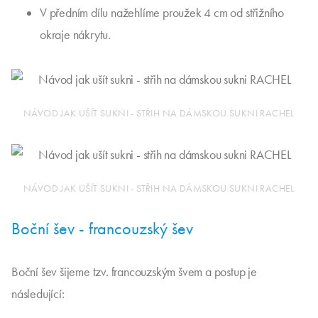
V předním dílu nažehlíme proužek 4 cm od střižního
okraje nákrytu.
NÁVOD JAK UŠÍT SUKNI - STŘIH NA DÁMSKOU SUKNI RACHEL
NÁVOD JAK UŠÍT SUKNI - STŘIH NA DÁMSKOU SUKNI RACHEL
Boční šev - francouzský šev
Boční šev šijeme tzv. francouzským švem a postup je
následující: