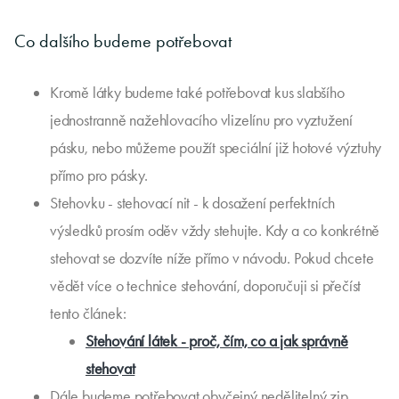
Co dalšího budeme potřebovat
Kromě látky budeme také potřebovat kus slabšího
jednostranně nažehlovacího vlizelínu pro vyztužení
pásku, nebo můžeme použít speciální již hotové výztuhy
přímo pro pásky.
Stehovku - stehovací nit - k dosažení perfektních
výsledků prosím oděv vždy stehujte. Kdy a co konkrétně
stehovat se dozvíte níže přímo v návodu. Pokud chcete
vědět více o technice stehování, doporučuji si přečíst
tento článek:
Stehování látek - proč, čím, co a jak správně
stehovat
Dále budeme potřebovat obyčejný nedělitelný zip,