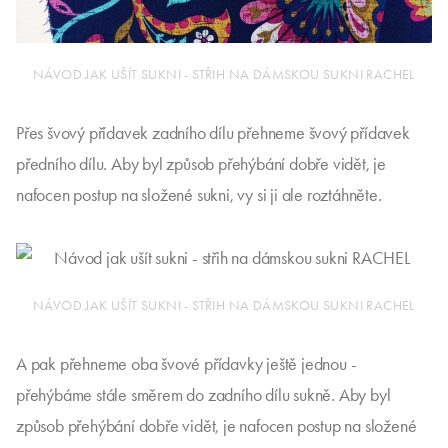
NÁVOD JAK UŠÍT SUKNI - STŘIH NA DÁMSKOU SUKNI RACHEL
Přes švový přídavek zadního dílu přehneme švový přídavek
předního dílu. Aby byl způsob přehýbání dobře vidět, je
nafocen postup na složené sukni, vy si ji ale roztáhněte.
NÁVOD JAK UŠÍT SUKNI - STŘIH NA DÁMSKOU SUKNI RACHEL
A pak přehneme oba švové přídavky ještě jednou -
přehýbáme stále směrem do zadního dílu sukně. Aby byl
způsob přehýbání dobře vidět, je nafocen postup na složené