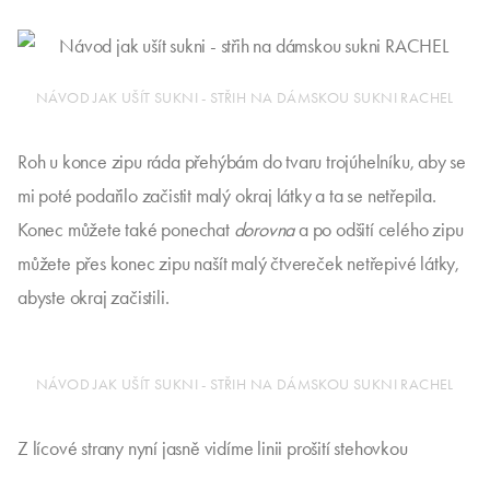
NÁVOD JAK UŠÍT SUKNI - STŘIH NA DÁMSKOU SUKNI RACHEL
Roh u konce zipu ráda přehýbám do tvaru trojúhelníku, aby se
mi poté podařilo začistit malý okraj látky a ta se netřepila.
Konec můžete také ponechat
dorovna
a po odšití celého zipu
můžete přes konec zipu našít malý čtvereček netřepivé látky,
abyste okraj začistili.
NÁVOD JAK UŠÍT SUKNI - STŘIH NA DÁMSKOU SUKNI RACHEL
Z lícové strany nyní jasně vidíme linii prošití stehovkou