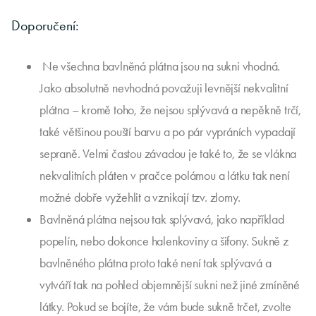
Doporučení:
Ne všechna bavlněná plátna jsou na sukni vhodná.
Jako absolutně nevhodná považuji levnější nekvalitní
plátna – kromě toho, že nejsou splývavá a nepěkně trčí,
také většinou pouští barvu a po pár vypráních vypadají
sepraně. Velmi častou závadou je také to, že se vlákna
nekvalitních pláten v pračce polámou a látku tak není
možné dobře vyžehlit a vznikají tzv. zlomy.
Bavlněná plátna nejsou tak splývavá, jako například
popelín, nebo dokonce halenkoviny a šifony. Sukně z
bavlněného plátna proto také není tak splývavá a
vytváří tak na pohled objemnější sukni než jiné zmíněné
látky. Pokud se bojíte, že vám bude sukně trčet, zvolte