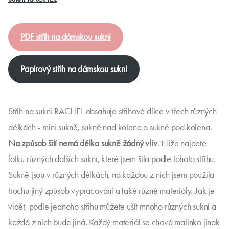
PDF střih na dámskou sukni
Papírový střih na dámskou sukni
Střih na sukni RACHEL obsahuje střihové dílce v třech různých
délkách - mini sukně, sukně nad kolena a sukně pod kolena.
Na způsob šití nemá délka sukně žádný vliv
. Níže najdete
fotku různých dalších sukní, které jsem šila podle tohoto střihu.
Sukně jsou v různých délkách, na každou z nich jsem použila
trochu jiný způsob vypracování a také různé materiály. Jak je
vidět, podle jednoho střihu můžete ušít mnoho různých sukní a
každá z nich bude jiná. Každý materiál se chová malinko jinak