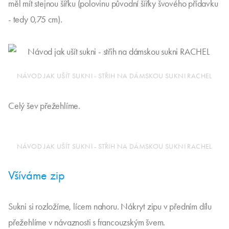
měl mít stejnou šířku (polovinu původní šířky švového přídavku
- tedy 0,75 cm).
NÁVOD JAK UŠÍT SUKNI - STŘIH NA DÁMSKOU SUKNI RACHEL
Celý šev přežehlíme.
NÁVOD JAK UŠÍT SUKNI - STŘIH NA DÁMSKOU SUKNI RACHEL
Všíváme zip
Sukni si rozložíme, lícem nahoru. Nákryt zipu v předním dílu
přežehlíme v návaznosti s francouzským švem.