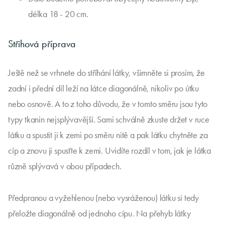
délka 18 - 20 cm.
Střihová příprava
Ještě než se vrhnete do stříhání látky, všimněte si prosím, že
zadní i přední díl leží na látce diagonálně, nikoliv po útku
nebo osnově. A to z toho důvodu, že v tomto směru jsou tyto
typy tkanin nejsplývavější. Sami schválně zkuste držet v ruce
látku a spustit ji k zemi po směru nitě a pak látku chytněte za
cíp a znovu ji spusťte k zemi. Uvidíte rozdíl v tom, jak je látka
různě splývavá v obou případech.
Předpranou a vyžehlenou (nebo vysráženou) látku si tedy
přeložte diagonálně od jednoho cípu. Na přehyb látky