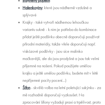
Bavlněný popelín
Halenkoviny
, které jsou nádherně vzdušné a
splývavé
Krajky - také vytvoří nádhernou lehoučkou
variantu sukně - k nim je potřeba do kombinace
přidat ještě podšívku obecně doporučuji používat
přírodní materiály, takže vřele doporučuji např.
viskózové podšívky - jsou sice malinko
mačkavější, ale do jsou prodyšné a jsou tak velmi
příjemné na nošení. Pokud použijete umělou
krajku a ještě umělou podšívku, budete mít v létě
nepříjemné pocity pocení...)
Šifon
- skvělá volba na letní poletující sukýnku - za
mě rozhodně doporučuji vyzkoušet. Na
zpracování šifony vyžadují praxi a trpělivost, proto