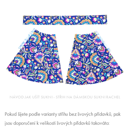
NÁVOD JAK UŠÍT SUKNI - STŘIH NA DÁMSKOU SUKNI RACHEL
Pokud šijete podle varianty střihu bez švových přídavků, pak
jsou doporučení k velikosti švových přídavků takováto: