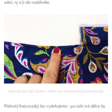
sukni, vy si ji ale roztáhněte.
NÁVOD JAK UŠÍT SUKNI - STŘIH NA DÁMSKOU SUKNI RACHEL
Přehnutý francouzský šev vystehujeme - po celé své délce by