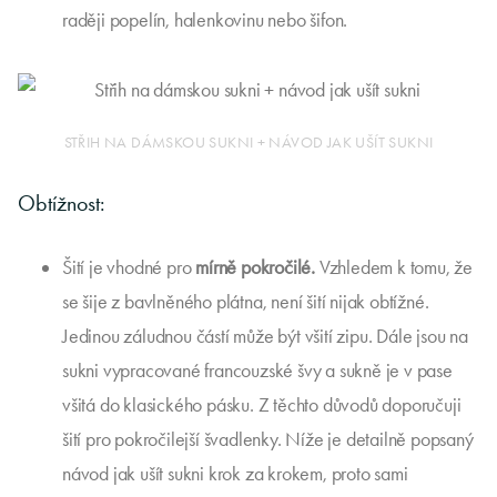
raději popelín, halenkovinu nebo šifon.
STŘIH NA DÁMSKOU SUKNI + NÁVOD JAK UŠÍT SUKNI
Obtížnost:
Šití je vhodné pro
mírně pokročilé.
Vzhledem k tomu, že
se šije z bavlněného plátna, není šití nijak obtížné.
Jedinou záludnou částí může být všití zipu. Dále jsou na
sukni vypracované francouzské švy a sukně je v pase
všitá do klasického pásku. Z těchto důvodů doporučuji
šití pro pokročilejší švadlenky. Níže je detailně popsaný
návod jak ušít sukni krok za krokem, proto sami