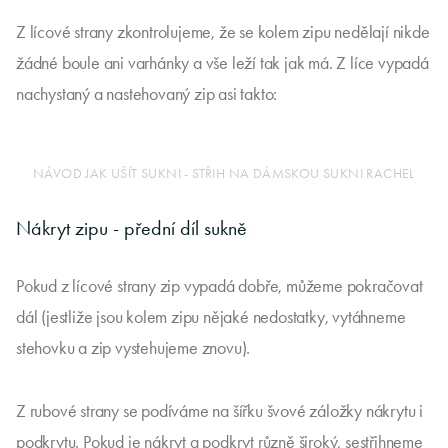
Z lícové strany zkontrolujeme, že se kolem zipu nedělají nikde
žádné boule ani varhánky a vše leží tak jak má. Z líce vypadá
nachystaný a nastehovaný zip asi takto:
NÁVOD JAK UŠÍT SUKNI - STŘIH NA DÁMSKOU SUKNI RACHEL
Nákryt zipu - přední díl sukně
Pokud z lícové strany zip vypadá dobře, můžeme pokračovat
dál (jestliže jsou kolem zipu nějaké nedostatky, vytáhneme
stehovku a zip vystehujeme znovu).
Z rubové strany se podíváme na šířku švové záložky nákrytu i
podkrytu. Pokud je nákryt a podkryt různě široký, sestřihneme