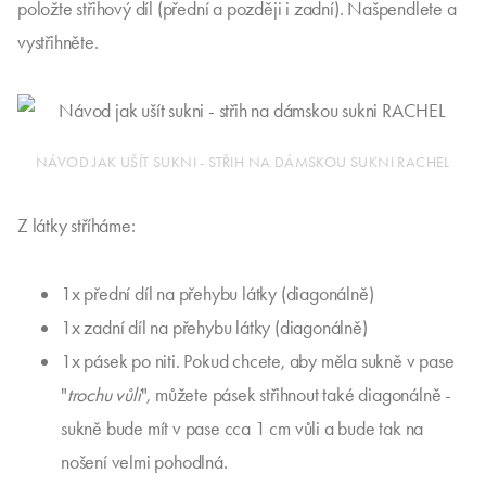
položte střihový díl (přední a později i zadní). Našpendlete a
vystřihněte.
NÁVOD JAK UŠÍT SUKNI - STŘIH NA DÁMSKOU SUKNI RACHEL
Z látky stříháme:
1x přední díl na přehybu látky (diagonálně)
1x zadní díl na přehybu látky (diagonálně)
1x pásek po niti. Pokud chcete, aby měla sukně v pase
"
trochu vůli
", můžete pásek střihnout také diagonálně -
sukně bude mít v pase cca 1 cm vůli a bude tak na
nošení velmi pohodlná.