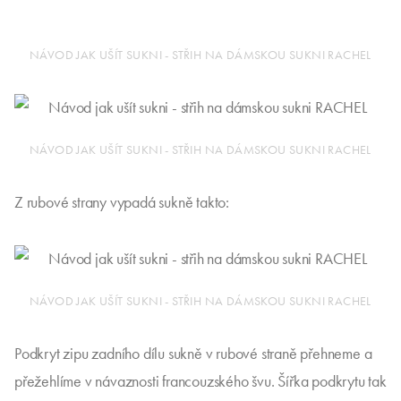
NÁVOD JAK UŠÍT SUKNI - STŘIH NA DÁMSKOU SUKNI RACHEL
NÁVOD JAK UŠÍT SUKNI - STŘIH NA DÁMSKOU SUKNI RACHEL
Z rubové strany vypadá sukně takto:
NÁVOD JAK UŠÍT SUKNI - STŘIH NA DÁMSKOU SUKNI RACHEL
Podkryt zipu zadního dílu sukně v rubové straně přehneme a
přežehlíme v návaznosti francouzského švu. Šířka podkrytu tak