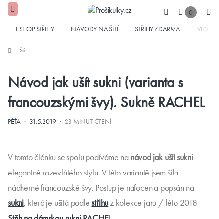
0
ESHOP STŘIHY
NÁVODY NA ŠITÍ
STŘIHY ZDARMA
VIDEA
Šití
Návod jak ušít sukni (varianta s
francouzskými švy). Sukně RACHEL
·
·
PÉŤA
31.5.2019
23 MINUT ČTENÍ
V tomto článku se spolu podíváme na
návod
jak ušít sukni
elegantně rozevlátého stylu. V této variantě jsem šila
nádherné francouzské švy. Postup je nafocen a popsán na
sukni
, která je ušitá podle
střihu
z kolekce jaro / léto 2018 -
Střih na dámskou sukni RACHEL
.