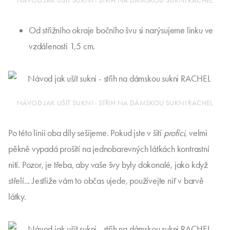
Od střižního okraje bočního švu si narýsujeme linku ve
vzdálenosti 1,5 cm.
NÁVOD JAK UŠÍT SUKNI - STŘIH NA DÁMSKOU SUKNI RACHEL
Po této linii oba díly sešijeme. Pokud jste v šití
profíci
, velmi
pěkně vypadá prošití na jednobarevných látkách kontrastní
nití. Pozor, je třeba, aby vaše švy byly dokonalé, jako když
střelí... Jestliže vám to občas ujede, používejte niť v barvě
látky.