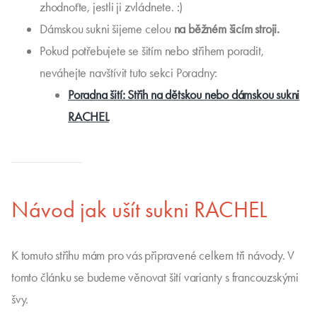
zhodnoťte, jestli ji zvládnete. :)
Dámskou sukni šijeme celou
na běžném šicím stroji.
Pokud potřebujete se šitím nebo střihem poradit,
neváhejte navštívit tuto sekci Poradny:
Poradna šití: Střih na dětskou nebo dámskou sukni
RACHEL
Návod jak ušít sukni RACHEL
K tomuto střihu mám pro vás připravené celkem tři návody. V
tomto článku se budeme věnovat šití varianty s francouzskými
švy.