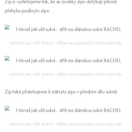
Zip si vystehujeme tak, že se zoubky zipu dotýkají přesně
přehybu podkrytu zipu.
NÁVOD JAK UŠÍT SUKNI - STŘIH NA DÁMSKOU SUKNI RACHEL
NÁVOD JAK UŠÍT SUKNI - STŘIH NA DÁMSKOU SUKNI RACHEL
Zip také přistehujeme k nákrytu zipu v předním dílu sukně.
NÁVOD JAK UŠÍT SUKNI - STŘIH NA DÁMSKOU SUKNI RACHEL