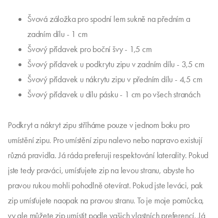
Švová záložka pro spodní lem sukně na předním a
zadním dílu - 1 cm
Švový přídavek pro boční švy - 1,5 cm
Švový přídavek u podkrytu zipu v zadním dílu - 3,5 cm
Švový přídavek u nákrytu zipu v předním dílu - 4,5 cm
Švový přídavek u dílu pásku - 1 cm po všech stranách
Podkryt a nákryt zipu stříháme pouze v jednom boku pro
umístění zipu. Pro umístění zipu nalevo nebo napravo existují
různá pravidla. Já ráda preferuji respektování laterality. Pokud
jste tedy praváci, umísťujete zip na levou stranu, abyste ho
pravou rukou mohli pohodlně otevírat. Pokud jste leváci, pak
zip umísťujete naopak na pravou stranu. To je moje pomůcka,
vy ale můžete zip umístit podle vašich vlastních preferencí. Já