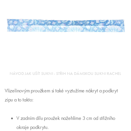
NÁVOD JAK UŠÍT SUKNI - STŘIH NA DÁMSKOU SUKNI RACHEL
Vlizelínovým proužkem si také vyztužíme nákryt a podkryt
zipu a to takto:
V zadním dílu proužek nažehlíme 3 cm od střižního
okraje podkrytu.