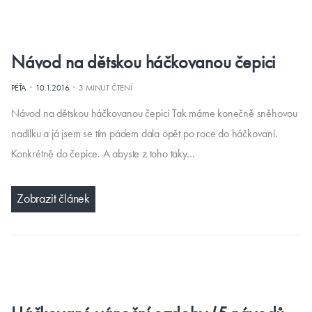
Návod na dětskou háčkovanou čepici
·
·
PÉŤA
10.1.2016
3 MINUT ČTENÍ
Návod na dětskou háčkovanou čepici Tak máme konečně sněhovou
nadílku a já jsem se tím pádem dala opět po roce do háčkovaní.
Konkrétně do čepice. A abyste z toho taky…
Zobrazit článek