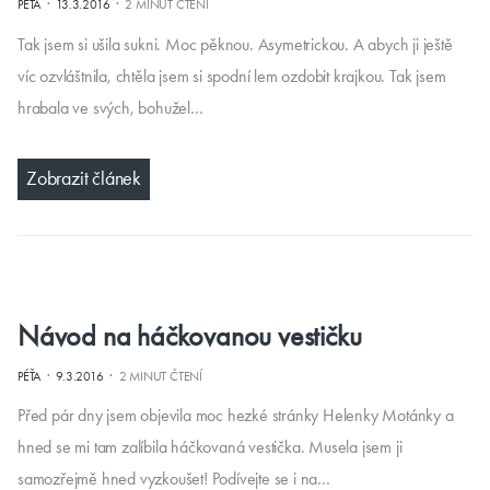
·
·
PÉŤA
13.3.2016
2 MINUT ČTENÍ
Tak jsem si ušila sukni. Moc pěknou. Asymetrickou. A abych ji ještě
víc ozvláštnila, chtěla jsem si spodní lem ozdobit krajkou. Tak jsem
hrabala ve svých, bohužel…
Zobrazit článek
Návod na háčkovanou vestičku
·
·
PÉŤA
9.3.2016
2 MINUT ČTENÍ
Před pár dny jsem objevila moc hezké stránky Helenky Motánky a
hned se mi tam zalíbila háčkovaná vestička. Musela jsem ji
samozřejmě hned vyzkoušet! Podívejte se i na…