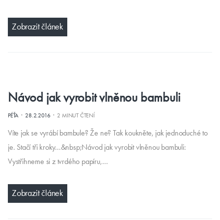
Zobrazit článek
Návod jak vyrobit vlněnou bambuli
·
·
PÉŤA
28.2.2016
2 MINUT ČTENÍ
Víte jak se vyrábí bambule? Že ne? Tak koukněte, jak jednoduché to
je. Stačí tři kroky...&nbsp;Návod jak vyrobit vlněnou bambuli:
Vystřihneme si z tvrdého papíru,…
Zobrazit článek