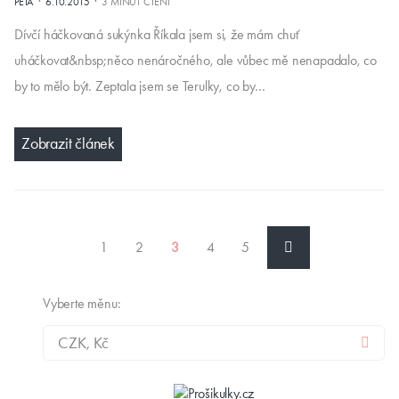
·
·
PÉŤA
6.10.2015
3 MINUT ČTENÍ
Dívčí háčkovaná sukýnka Říkala jsem si, že mám chuť
uháčkovat&nbsp;něco nenáročného, ale vůbec mě nenapadalo, co
by to mělo být. Zeptala jsem se Terulky, co by…
Zobrazit článek
1
2
3
4
5
Vyberte měnu: