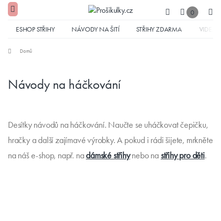
0
ESHOP STŘIHY
NÁVODY NA ŠITÍ
STŘIHY ZDARMA
VIDEA
Domů
Návody na háčkování
Desítky návodů na háčkování. Naučte se uháčkovat čepičku,
hračky a další zajímavé výrobky. A pokud i rádi šijete, mrkněte
na náš e-shop, např. na
dámské střihy
nebo na
střihy pro děti
.