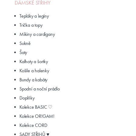
DÁMSKÉ STŘIHY
Tepláky a legíny
Trička a topy
Mikiny a cardigany
Sukně
Šaty
Kalhoty a šortky
Košile a halenky
Bundy a kabáty
Spodní a noční prádlo
Doplňky
Kolekce BASIC ♡
Kolekce OR!GAM!
Kolekce CORD
SADY STŘIHŮ ♥