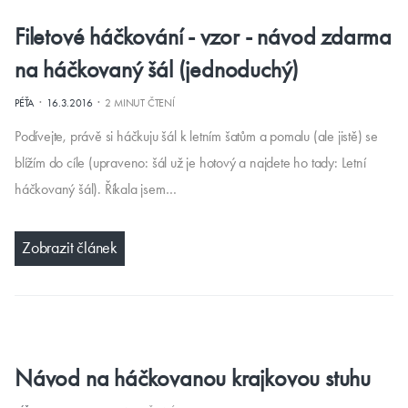
Filetové háčkování - vzor - návod zdarma
na háčkovaný šál (jednoduchý)
·
·
PÉŤA
16.3.2016
2 MINUT ČTENÍ
Podívejte, právě si háčkuju šál k letním šatům a pomalu (ale jistě) se
blížím do cíle (upraveno: šál už je hotový a najdete ho tady: Letní
háčkovaný šál). Říkala jsem…
Zobrazit článek
Návod na háčkovanou krajkovou stuhu