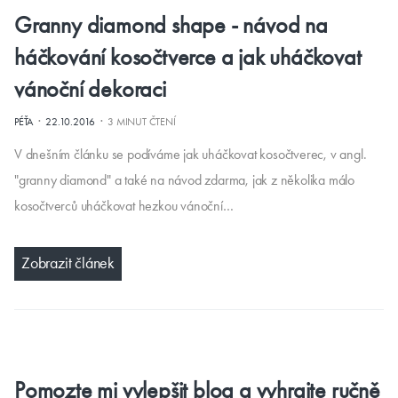
Granny diamond shape - návod na
háčkování kosočtverce a jak uháčkovat
vánoční dekoraci
·
·
PÉŤA
22.10.2016
3 MINUT ČTENÍ
V dnešním článku se podíváme jak uháčkovat kosočtverec, v angl.
"granny diamond" a také na návod zdarma, jak z několika málo
kosočtverců uháčkovat hezkou vánoční…
Zobrazit článek
Pomozte mi vylepšit blog a vyhrajte ručně