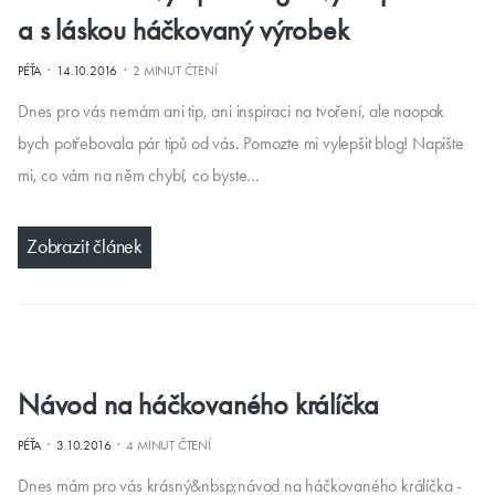
a s láskou háčkovaný výrobek
·
·
PÉŤA
14.10.2016
2 MINUT ČTENÍ
Dnes pro vás nemám ani tip, ani inspiraci na tvoření, ale naopak
bych potřebovala pár tipů od vás. Pomozte mi vylepšit blog! Napište
mi, co vám na něm chybí, co byste…
Zobrazit článek
Návod na háčkovaného králíčka
·
·
PÉŤA
3.10.2016
4 MINUT ČTENÍ
Dnes mám pro vás krásný&nbsp;návod na háčkovaného králíčka -