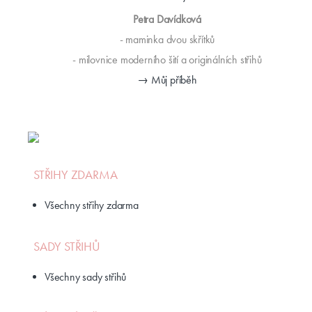
Petra Davídková
- maminka dvou skřítků
- milovnice moderního šití a originálních střihů
→ Můj příběh
STŘIHY ZDARMA
Všechny střihy zdarma
SADY STŘIHŮ
Všechny sady střihů