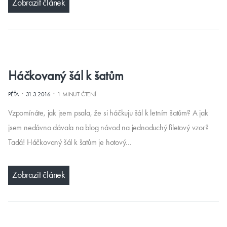
Zobrazit článek
Háčkovaný šál k šatům
·
·
PÉŤA
31.3.2016
1 MINUT ČTENÍ
Vzpomínáte, jak jsem psala, že si háčkuju šál k letním šatům? A jak
jsem nedávno dávala na blog návod na jednoduchý filetový vzor?
Tadá! Háčkovaný šál k šatům je hotový…
Zobrazit článek