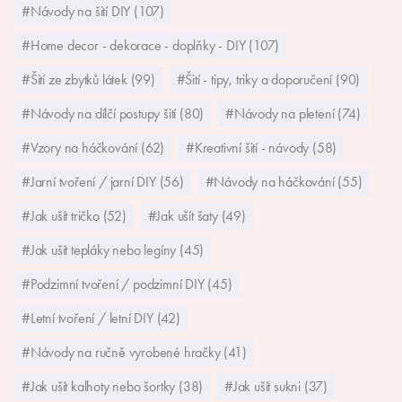
#Návody na šití DIY (107)
#Home decor - dekorace - doplňky - DIY (107)
#Šití ze zbytků látek (99)
#Šití - tipy, triky a doporučení (90)
#Návody na dílčí postupy šití (80)
#Návody na pletení (74)
#Vzory na háčkování (62)
#Kreativní šití - návody (58)
#Jarní tvoření / jarní DIY (56)
#Návody na háčkování (55)
#Jak ušít tričko (52)
#Jak ušít šaty (49)
#Jak ušít tepláky nebo legíny (45)
#Podzimní tvoření / podzimní DIY (45)
#Letní tvoření / letní DIY (42)
#Návody na ručně vyrobené hračky (41)
#Jak ušít kalhoty nebo šortky (38)
#Jak ušít sukni (37)