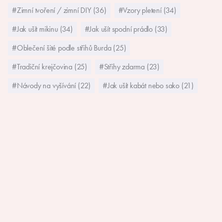
#Zimní tvoření / zimní DIY (36)
#Vzory pletení (34)
#Jak ušít mikinu (34)
#Jak ušít spodní prádlo (33)
#Oblečení šité podle střihů Burda (25)
#Tradiční krejčovina (25)
#Střihy zdarma (23)
#Návody na vyšívání (22)
#Jak ušít kabát nebo sako (21)