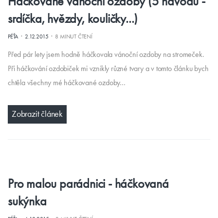
Háčkované vánoční ozdoby (5 návodů -
srdíčka, hvězdy, kouličky...)
·
·
PÉŤA
2.12.2015
8 MINUT ČTENÍ
Před pár lety jsem hodně háčkovala vánoční ozdoby na stromeček.
Při háčkování ozdobiček mi vznikly různé tvary a v tomto článku bych
chtěla všechny mé háčkované ozdoby…
Zobrazit článek
Pro malou parádnici - háčkovaná
sukýnka