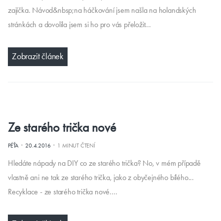
zajíčka. Návod&nbsp;na háčkování jsem našla na holandských
stránkách a dovolila jsem si ho pro vás přeložit…
Zobrazit článek
Ze starého trička nové
·
·
PÉŤA
20.4.2016
1 MINUT ČTENÍ
Hledáte nápady na DIY co ze starého trička? No, v mém případě
vlastně ani ne tak ze starého trička, jako z obyčejného bílého...
Recyklace - ze starého trička nové.…