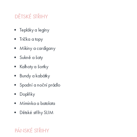
DĚTSKÉ STŘIHY
Tepláky a legíny
Trička a topy
Mikiny a cardigany
Sukně a šaty
Kalhoty a šortky
Bundy a kabátky
Spodní a noční prádlo
Doplňky
Miminka a batolata
Dětské střihy SLIM
PÁNSKÉ STŘIHY