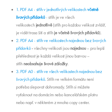
1. PDF A4 - střih v jednotlivých velikostech
včetně
švových přídavků
- střih je ve všech
velikostech
jednotlivě
(střih pro každou velikost zvlášť,
je vidět trasa šití a střih
je včetně švových přídavků
).
2. PDF A4 - střih ve velikostech najednou bez švových
přídavků
-
všechny velikosti jsou
najednou
– pro lepší
přehlednost je každá velikost jinou barvou –
střih
neobsahuje švové záložky
.
3. PDF A0 - střih ve všech velikostech najednou bez
švových přídavků.
Střih ve velkém formátu není
potřeba slepovat dohromady. Střih si můžete
vytisknout na domácím nebo kancelářském plotru
nebo např. v některém z mnoha copy center.