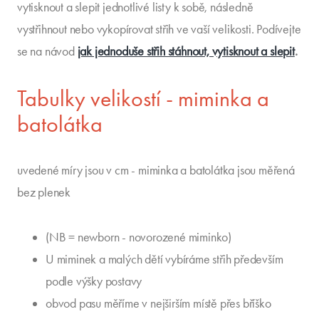
vytisknout a slepit jednotlivé listy k sobě, následně
vystřihnout nebo vykopírovat střih ve vaší velikosti. Podívejte
se na návod
jak jednoduše střih stáhnout, vytisknout a slepit
.
Tabulky velikostí - miminka a
batolátka
uvedené míry jsou v cm - miminka a batolátka jsou měřená
bez plenek
(NB = newborn - novorozené miminko)
U miminek a malých dětí vybíráme střih především
podle výšky postavy
obvod pasu měříme v nejširším místě přes bříško