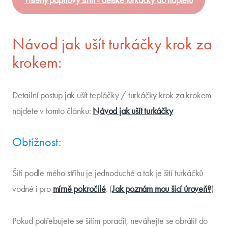
Návod jak ušít turkáčky krok za
krokem:
Detailní postup jak ušít tepláčky / turkáčky krok za krokem
najdete v tomto článku:
Návod jak ušít turkáčky
Obtížnost:
Šití podle mého střihu je jednoduché a tak je šití turkáčků
vodné i pro
mírně pokročilé
. (
Jak poznám mou šicí úroveň?
)
Pokud potřebujete se šitím poradit, neváhejte se obrátit do