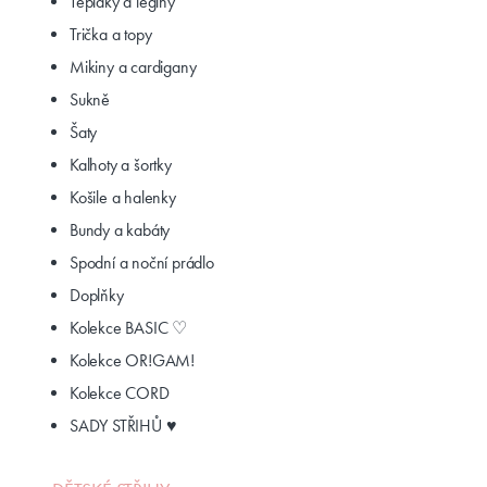
Tepláky a legíny
Trička a topy
Mikiny a cardigany
Sukně
Šaty
Kalhoty a šortky
Košile a halenky
Bundy a kabáty
Spodní a noční prádlo
Doplňky
Kolekce BASIC ♡
Kolekce OR!GAM!
Kolekce CORD
SADY STŘIHŮ ♥