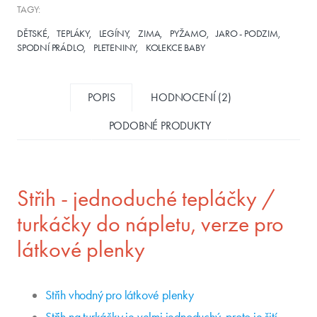
TAGY:
DĚTSKÉ
TEPLÁKY
LEGÍNY
ZIMA
PYŽAMO
JARO - PODZIM
SPODNÍ PRÁDLO
PLETENINY
KOLEKCE BABY
POPIS
HODNOCENÍ (2)
PODOBNÉ PRODUKTY
Střih - jednoduché tepláčky /
turkáčky do nápletu, verze pro
látkové plenky
Střih vhodný pro látkové plenky
Střih na turkáčky je velmi jednoduchý, proto je šití