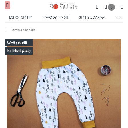
0
ESHOP STŘIHY
NÁVODY NA ŠITÍ
STŘIHY ZDARMA
VIDEA
Miminka a batolata
Mírně pokročilí
Pro látkové plenky