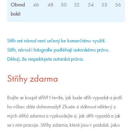
Obvod
46
48
50
52
54
55
56
boků
Střih ani návod není určený ke komerčnímu využití.
Střih, návod i fotografie podléhají autorskému právu.
Děkuji, že respektujete autorská práva.
Střihy zdarma
Bojíte se koupit střih? Nevíte, jak bude střih vypadat a jestli
ho vůbec dáte dohromady? Zkuste si stáhnout některý z
mých střihů zdarma a vyzkoušejte si, jak střih vypadá a jak
se s ním pracuje. Střihy zdarma, které jsou v podobě, jako