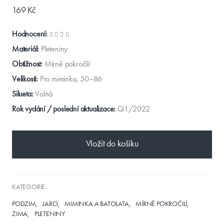
169 Kč
Hodnocení:
Materiál:
Pleteniny
Obtížnost:
Mírně pokročilí
Velikosti:
Pro miminka, 50–86
Silueta:
Volná
Rok vydání / poslední aktualizace:
Q1/2022
Vložit do košíku
KATEGORIE:
PODZIM
JARO
MIMINKA A BATOLATA
MÍRNĚ POKROČILÍ
ZIMA
PLETENINY