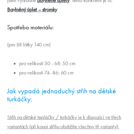
jsem výhradně
bavlněné úplety
. Tento konkrétní je tu:
Bavlněný úplet – stromky
Spotřeba materiálu:
(pro šíři látky 140 cm)
pro velikosti 50 - 68: 50 cm
pro velikosti 74- 86: 60 cm
Jak vypadá jednoduchý střih na dětské
turkáčky:
Střih na dětské tepláčky / turkáčky je k dispozici ve třech
variantách (při koupi střihu obdržíte všechny tři varianty):