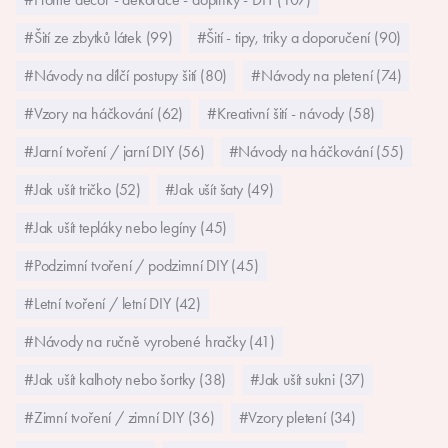
#Šití ze zbytků látek (99)
#Šití - tipy, triky a doporučení (90)
#Návody na dílčí postupy šití (80)
#Návody na pletení (74)
#Vzory na háčkování (62)
#Kreativní šití - návody (58)
#Jarní tvoření / jarní DIY (56)
#Návody na háčkování (55)
#Jak ušít tričko (52)
#Jak ušít šaty (49)
#Jak ušít tepláky nebo legíny (45)
#Podzimní tvoření / podzimní DIY (45)
#Letní tvoření / letní DIY (42)
#Návody na ručně vyrobené hračky (41)
#Jak ušít kalhoty nebo šortky (38)
#Jak ušít sukni (37)
#Zimní tvoření / zimní DIY (36)
#Vzory pletení (34)