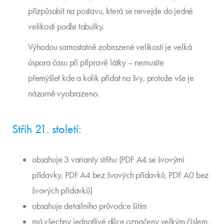
přizpůsobit na postavu, která se nevejde do jedné
velikosti podle tabulky.
Výhodou samostatně zobrazené velikosti je velká
úspora času při přípravě látky – nemusíte
přemýšlet kde a kolik přidat na švy, protože vše je
názorně vyobrazeno.
Střih 21. století:
obsahuje 3 varianty střihu (PDF A4 se švovými
přídavky, PDF A4 bez švových přídavků, PDF A0 bez
švových přídavků)
obsahuje detailního průvodce šitím
má všechny jednotlivé dílce označeny velkým číslem,