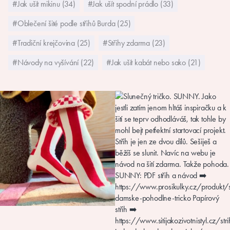
#Jak ušít mikinu (34)
#Jak ušít spodní prádlo (33)
#Oblečení šité podle střihů Burda (25)
#Tradiční krejčovina (25)
#Střihy zdarma (23)
#Návody na vyšívání (22)
#Jak ušít kabát nebo sako (21)