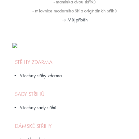
- maminka dvou skřítků
- milovnice moderního šití a originálních střihů
→ Můj příběh
STŘIHY ZDARMA
Všechny střihy zdarma
SADY STŘIHŮ
Všechny sady střihů
DÁMSKÉ STŘIHY