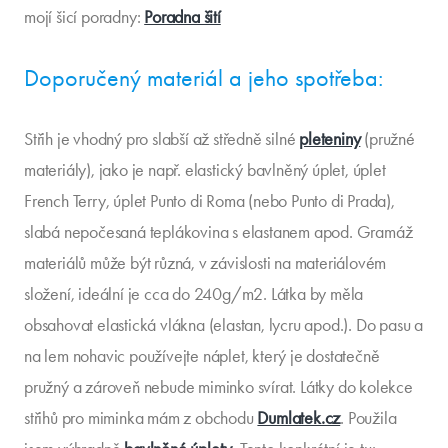
mojí šicí poradny:
Poradna šití
Doporučený materiál a jeho spotřeba:
Střih je vhodný pro slabší až středně silné
pleteniny
(pružné
materiály), jako je např. elastický bavlněný úplet, úplet
French Terry, úplet Punto di Roma (nebo Punto di Prada),
slabá nepočesaná teplákovina s elastanem apod. Gramáž
materiálů může být různá, v závislosti na materiálovém
složení, ideální je cca do 240g/m2. Látka by měla
obsahovat elastická vlákna (elastan, lycru apod.). Do pasu a
na lem nohavic používejte náplet, který je dostatečně
pružný a zároveň nebude miminko svírat. Látky do kolekce
střihů pro miminka mám z obchodu
Dumlatek.cz
. Použila