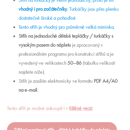
vhodný i pro začátečníky
. Turkáčky jsou přes plenku
dostatečně široké a pohodlné
Tento střih je vhodný pro průměrně velká miminka.
Střih na jednoduché dětské tepláčky / turkáčky s
vysokým pasem do nápletu
je zpracovaný v
profesionálním programu pro konstrukci střihů a je
vyvedený ve velikostech
50
–
86
(tabulku velikostí
najdete níže).
Střih je zasílán elektronicky ve formátu
PDF A4/A0
na e-mail
.
Tento střih je možné zakoupit i v
tištěné verzi
:
Tištěný papírový střih - dětské turkáčky do nápletu