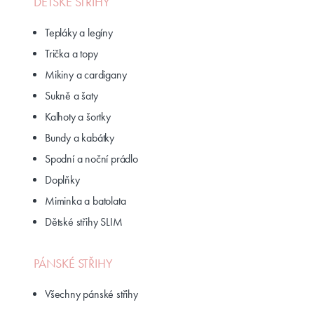
DĚTSKÉ STŘIHY
Tepláky a legíny
Trička a topy
Mikiny a cardigany
Sukně a šaty
Kalhoty a šortky
Bundy a kabátky
Spodní a noční prádlo
Doplňky
Miminka a batolata
Dětské střihy SLIM
PÁNSKÉ STŘIHY
Všechny pánské střihy