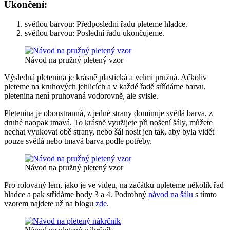
Ukončení:
světlou barvou: Předposlední řadu pleteme hladce.
světlou barvou: Poslední řadu ukončujeme.
Návod na pružný pletený vzor
Výsledná pletenina je krásně plastická a velmi pružná. Ačkoliv
pleteme na kruhových jehlicích a v každé řadě střídáme barvu,
pletenina není pruhovaná vodorovně, ale svisle.
Pletenina je oboustranná, z jedné strany dominuje světlá barva, z
druhé naopak tmavá. To krásně využijete při nošení šály, můžete
nechat vyukovat obě strany, nebo šál nosit jen tak, aby byla vidět
pouze světlá nebo tmavá barva podle potřeby.
Návod na pružný pletený vzor
Pro rolovaný lem, jako je ve videu, na začátku upleteme několik řad
hladce a pak střídáme body 3 a 4. Podrobný
návod na šálu
s tímto
vzorem najdete už na blogu
zde
.