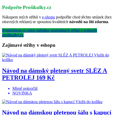
Podpořte Prošikulky.cz
Nákupem mých střihů v
e-shopu
podpoříte chod těchto stránek (bez
otravných reklam) se spoustou kvalitních
návodů na šití zdarma
.
Prohlédnout si celou nabídku originálních střihů a podpořit
prošikulky.cz
Zajímavé střihy v eshopu
Vložit do
košíku
Návod na dámský pletený svetr SLÉZ A
PETROLEJ
169 Kč
Mírně pokročilí
NOVINKA
Vložit do košíku
Návod na dámskou pletenou šálu s kapucí