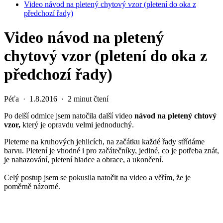
Video návod na pletený chytový vzor (pletení do oka z
předchozí řady)
Video návod na pletený
chytový vzor (pletení do oka z
předchozí řady)
Péťa
·
1.8.2016
·
2 minut čtení
Po delší odmlce jsem natočila další video
návod na pletený chtový
vzor,
který je opravdu velmi jednoduchý.
Pleteme na kruhových jehlicích, na začátku každé řady střídáme
barvu. Pletení je vhodné i pro začátečníky, jediné, co je potřeba znát,
je nahazování, pletení hladce a obrace, a ukončení.
Celý postup jsem se pokusila natočit na video a věřím, že je
poměrně názorné.