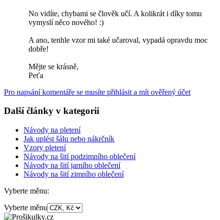
No vidíte, chybami se člověk učí. A kolikrát i díky tomu
vymyslí něco nového! :)
A ano, tenhle vzor mi také učaroval, vypadá opravdu moc
dobře!
Mějte se krásně,
Peťa
Pro napsání komentáře se musíte přihlásit a mít ověřený účet
Další články v kategorii
Návody na pletení
Jak uplést šálu nebo nákrčník
Vzory pletení
Návody na šití podzimního oblečení
Návody na šití jarního oblečení
Návody na šití zimního oblečení
Vyberte měnu:
Vyberte měnu