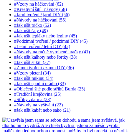
#Vzory na háčkování (62)
#Kreativní šití - návody (58)
#Jarní tvoření / jarní DIY (56)
#Návody na háčkování (55)
#Jak ušít tričko (52)
#Jak ušít šaty (49)
#Jak ušít tepláky nebo legíny (45)
#Podzimní tvoření / podzimní DIY (45)
#Letní tvoření / letní DIY (42)
#Návody na ručně vyrobené hračky (41)
#Jak ušít kalhoty nebo šortky (38)
#Jak ušít sukni (37)
#Zimní tvoření / zimní DIY (36)
#Vzory pletení (34)
#Jak ušít mikinu (34)
#Jak ušít spodní prádlo (33)
#Oblečení šité podle střihů Burda (25)
#Tradiční krejčovina (25)
#Střihy zdarma (23)
#Návody na vyšívání (22)
#Jak ušít kabát nebo sako (21)