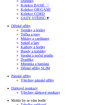
Doplňky
Kolekce BASIC ♡
Kolekce OR!GAM!
Kolekce CORD
SADY STŘIHŮ ♥
Dětské střihy
Tepláky a legíny
Trička a topy
Mikiny a cardigany
Sukně a šaty
Kalhoty a šortky
Bundy a kabátky
Spodní a noční prádlo
Doplňky
Miminka a batolata
Dětské střihy SLIM
Pánské střihy
Všechny pánské střihy
Dárkové poukazy
Všechny dárkové poukazy
Mohlo by se vám hodit
Tabulky velikostí