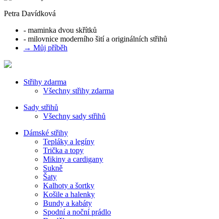
Petra Davídková
- maminka dvou skřítků
- milovnice moderního šití a originálních střihů
→ Můj příběh
Střihy zdarma
Všechny střihy zdarma
Sady střihů
Všechny sady střihů
Dámské střihy
Tepláky a legíny
Trička a topy
Mikiny a cardigany
Sukně
Šaty
Kalhoty a šortky
Košile a halenky
Bundy a kabáty
Spodní a noční prádlo