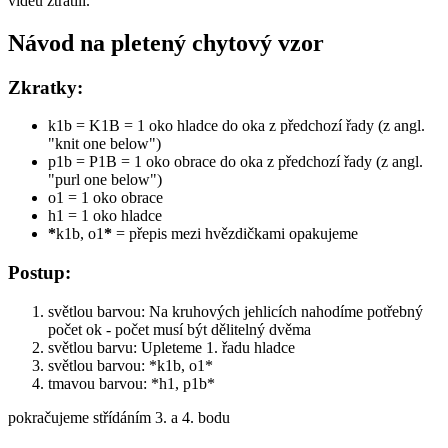
videu ztratili.
Návod na pletený chytový vzor
Zkratky:
k1b = K1B = 1 oko hladce do oka z předchozí řady (z angl.
"knit one below")
p1b = P1B = 1 oko obrace do oka z předchozí řady (z angl.
"purl one below")
o1 = 1 oko obrace
h1 = 1 oko hladce
*
k1b, o1
*
= přepis mezi hvězdičkami opakujeme
Postup:
světlou barvou: Na kruhových jehlicích nahodíme potřebný
počet ok - počet musí být dělitelný dvěma
světlou barvu: Upleteme 1. řadu hladce
světlou barvou: *k1b, o1*
tmavou barvou: *h1, p1b*
pokračujeme střídáním 3. a 4. bodu