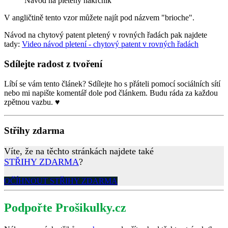
Návod na pletený nákrčník
V angličtině tento vzor můžete najít pod názvem "brioche".
Návod na chytový patent pletený v rovných řadách pak najdete
tady:
Video návod pletení - chytový patent v rovných řadách
Sdílejte radost z tvoření
Líbí se vám tento článek? Sdílejte ho s přáteli pomocí sociálních sítí
nebo mi napište komentář dole pod článkem. Budu ráda za každou
zpětnou vazbu. ♥
Střihy zdarma
Víte, že na těchto stránkách najdete také
STŘIHY ZDARMA
?
OČÍHNOUT STŘIHY ZDARMA
Podpořte Prošikulky.cz