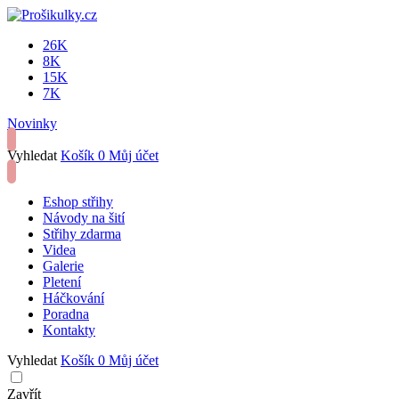
26K
8K
15K
7K
Novinky
Vyhledat
Košík
0
Můj účet
Eshop střihy
Návody na šití
Střihy zdarma
Videa
Galerie
Pletení
Háčkování
Poradna
Kontakty
Vyhledat
Košík
0
Můj účet
Zavřít