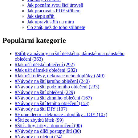
Jak poznám svou šicí úroveň
Jak pracovat s PDF střihem
Jak slepit střih
Jak upravit střih na míru
Co znát, než do toho střihnete
Populární kategorie
#Střihy a návody na šití dětského, dámského a pánského
oblečení (363)
#Jak ušít dětské oblečení (292)
#Jak ušít dámské oblečení (282)
#Jak ušít oděvy, dekorace nebo doplňky (249)
#Návody na šití jarního oblečení (240)
#Návody na šití podzimního oblečení (233)
#Návody na šití oblečení (229)
#Návody na šití zimního oblečení (167)
#Návody na šití letního oblečení (153)
#Návody na šití DIY (107)
#Home decor - dekorace - doplňky - DIY (107)
#Šití ze zbytků látek (99)
#Šití - tipy, triky a doporučení (90)
#Návody na dílčí postupy šití (80)
#Návody na pletení (74)