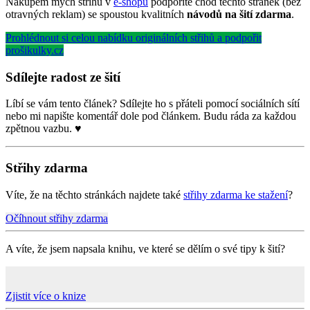
Nákupem mých střihů v
e-shopu
podpoříte chod těchto stránek (bez
otravných reklam) se spoustou kvalitních
návodů na šití zdarma
.
Prohlédnout si celou nabídku originálních střihů a podpořit
prošikulky.cz
Sdílejte radost ze šití
Líbí se vám tento článek? Sdílejte ho s přáteli pomocí sociálních sítí
nebo mi napište komentář dole pod článkem. Budu ráda za každou
zpětnou vazbu. ♥
Střihy zdarma
Víte, že na těchto stránkách najdete také
střihy zdarma ke stažení
?
Očíhnout střihy zdarma
A víte, že jsem napsala knihu, ve které se dělím o své tipy k šití?
Zjistit více o knize