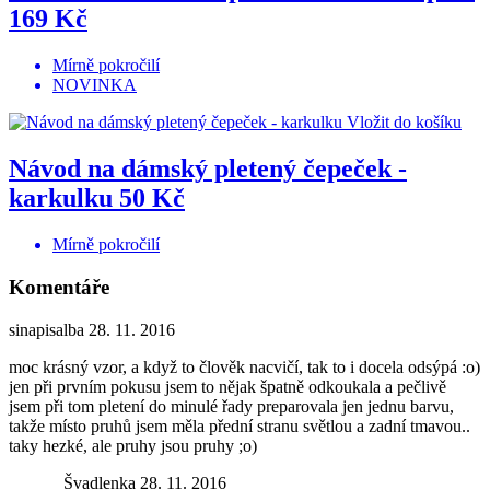
169 Kč
Mírně pokročilí
NOVINKA
Vložit do košíku
Návod na dámský pletený čepeček -
karkulku
50 Kč
Mírně pokročilí
Komentáře
sinapisalba
28. 11. 2016
moc krásný vzor, a když to člověk nacvičí, tak to i docela odsýpá :o)
jen při prvním pokusu jsem to nějak špatně odkoukala a pečlivě
jsem při tom pletení do minulé řady preparovala jen jednu barvu,
takže místo pruhů jsem měla přední stranu světlou a zadní tmavou..
taky hezké, ale pruhy jsou pruhy ;o)
Švadlenka
28. 11. 2016