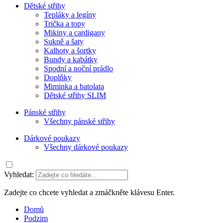
Dětské střihy
Tepláky a legíny
Trička a topy
Mikiny a cardigany
Sukně a šaty
Kalhoty a šortky
Bundy a kabátky
Spodní a noční prádlo
Doplňky
Miminka a batolata
Dětské střihy SLIM
Pánské střihy
Všechny pánské střihy
Dárkové poukazy
Všechny dárkové poukazy
Vyhledat:
Zadejte co chcete vyhledat a zmáčkněte klávesu Enter.
Domů
Podzim