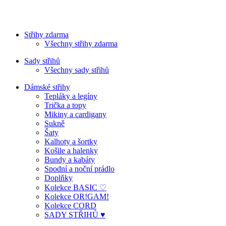
Střihy zdarma
Všechny střihy zdarma
Sady střihů
Všechny sady střihů
Dámské střihy
Tepláky a legíny
Trička a topy
Mikiny a cardigany
Sukně
Šaty
Kalhoty a šortky
Košile a halenky
Bundy a kabáty
Spodní a noční prádlo
Doplňky
Kolekce BASIC ♡
Kolekce OR!GAM!
Kolekce CORD
SADY STŘIHŮ ♥