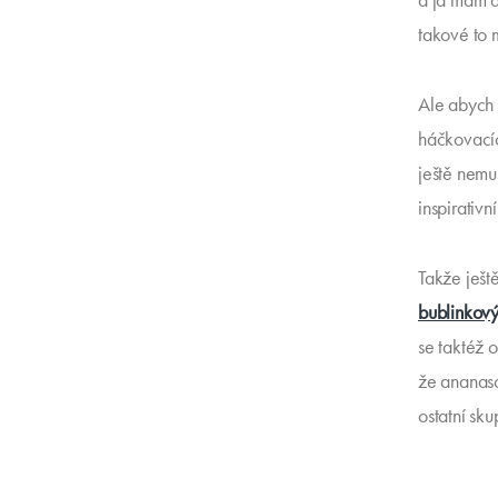
a já mám do
takové to 
Ale abych s
háčkovacíc
ještě nemus
inspirativní
Takže ješt
bublinkový
se taktéž 
že ananaso
ostatní sku