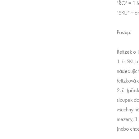
"ŘO" = 1 ř
"SKU" = a
Postup:
Řetízek o 
1. ř.: SKU
následujíc
řetízková o
2. ř.: (př
sloupek do
všechny ná
mezery, 1 
(nebo chcet