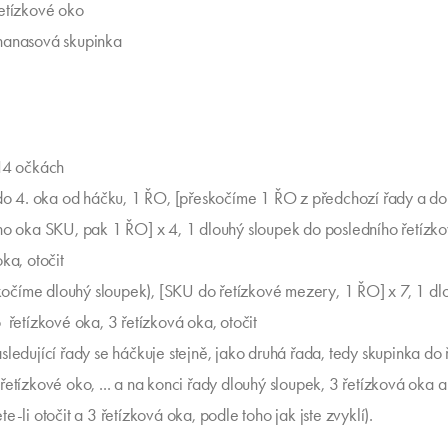
etízkové oko
nanasová skupinka
14 očkách
 do 4. oka od háčku, 1 ŘO, [přeskočíme 1 ŘO z předchozí řady a do
ho oka SKU, pak 1 ŘO] x 4, 1 dlouhý sloupek do posledního řetízko
ka, otočit
eskočíme dlouhý sloupek), [SKU do řetízkové mezery, 1 ŘO] x 7, 1 dl
 řetízkové oka, 3 řetízková oka, otočit
sledující řady se háčkuje stejně, jako druhá řada, tedy skupinka do 
řetízkové oko, ... a na konci řady dlouhý sloupek, 3 řetízková oka a 
e-li otočit a 3 řetízková oka, podle toho jak jste zvyklí).