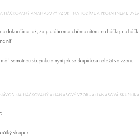
A HÁČKOVANÝ ANANASOVÝ VZOR - NAHODÍME A PROTÁHNEME DVĚM
e a dokončíme tak, že protáhneme oběma nitěmi na háčku, na háč
na niť
měli samotnou skupinku a nyní jak se skupinkou naložit ve vzoru.
NÁVOD NA HÁČKOVANÝ ANANASOVÝ VZOR - ANANASOVÁ SKUPINK
:
krátký sloupek