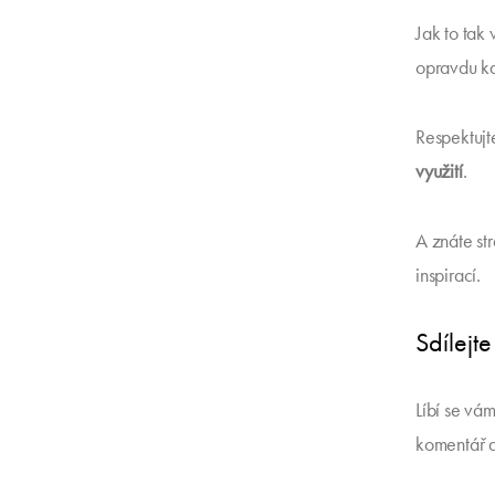
Jak to tak
opravdu ka
Respektujt
využití
.
A znáte st
inspirací.
Sdílejte
Líbí se vám
komentář 