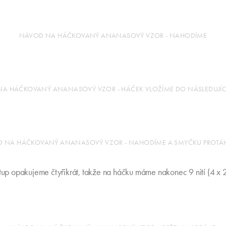
NÁVOD NA HÁČKOVANÝ ANANASOVÝ VZOR - NAHODÍME
A HÁČKOVANÝ ANANASOVÝ VZOR - HÁČEK VLOŽÍME DO NÁSLEDUJÍ
 NA HÁČKOVANÝ ANANASOVÝ VZOR - NAHODÍME A SMYČKU PROT
stup opakujeme čtyřikrát, takže na háčku máme nakonec 9 nití (4 x 2