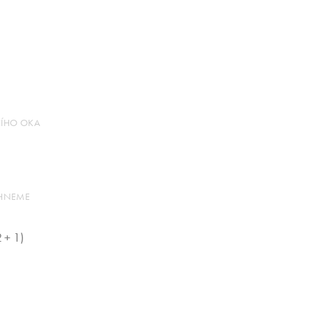
CÍHO OKA
ÁHNEME
 + 1)