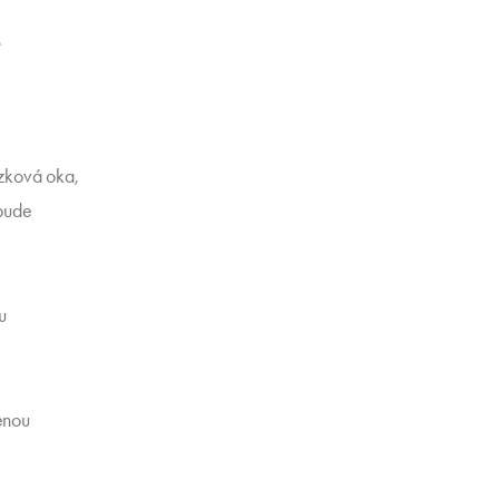
A
ízková oka,
 bude
u
enou