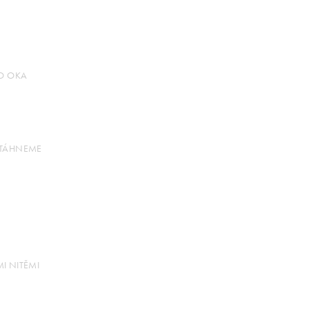
O OKA
OTÁHNEME
I NITĚMI