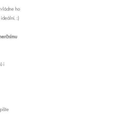
 zvládne ho
deální. :)
merčnímu
ů i
pište