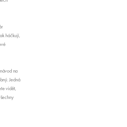
stech
ár
ak háčkují,
nové
 návod na
bný. Jedná
te vidět,
všechny