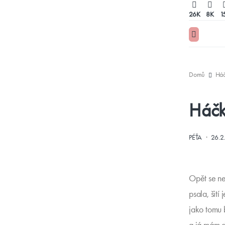
26K
8K
1
Domů
Háč
Háčk
·
PÉŤA
26.2
Opět se ne
psala, šití
jako tomu 