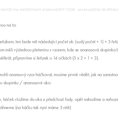
NÁVOD NA HÁČKOVANÝ ANANASOVÝ VZOR - ANANASOVÁ SKUPINK
ou na to:
tízkem, ten bude mít následující počet ok: (sudý počet + 1) + 3 řet
om měli výslednou pleteninu s vzorem, kde se ananasová skupinka
ětkrát, připravíme si řetízek o 14 očkách (5 x 2 + 1 + 3).
hli anansový vzor háčkovat, musíme prvně vědět, jak na samotno
u skupinku / ananasové oko:
, háček vložíme do oka z předchozí řady, opět nahodíme a nahoz
áhneme (na háčku tak nyní máme 3 nitě)