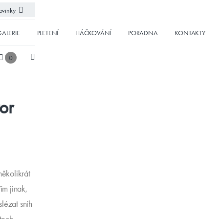
vinky
ALERIE
PLETENÍ
HÁČKOVÁNÍ
PORADNA
KONTAKTY
0
or
několikrát
ím jinak,
lézat sníh