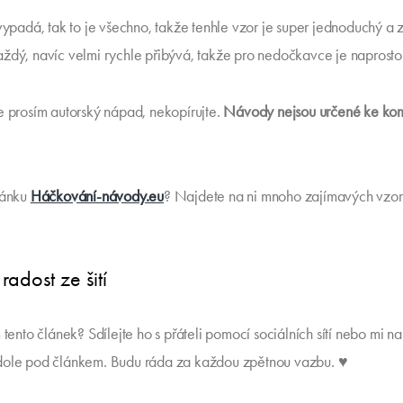
 vypadá, tak to je všechno, takže tenhle vzor je super jednoduchý a
ždý, navíc velmi rychle přibývá, takže pro nedočkavce je naprosto i
e prosím autorský nápad, nekopírujte.
Návody
nejsou určené ke ko
ránku
Háčkování-návody.eu
? Najdete na ni mnoho zajímavých vzor
 radost ze šití
 tento článek? Sdílejte ho s přáteli pomocí sociálních sítí nebo mi na
dole pod článkem. Budu ráda za každou zpětnou vazbu. ♥