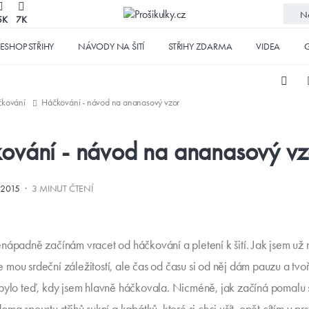
No
5K
7K
ESHOP STŘIHY
NÁVODY NA ŠITÍ
STŘIHY ZDARMA
VIDEA
G
kování
Háčkování - návod na ananasový vzor
ování - návod na ananasový vz
·
.2015
3 MINUT ČTENÍ
nápadně začínám vracet od háčkování a pletení k šití. Jak jsem už 
 je mou srdeční záležitostí, ale čas od času si od něj dám pauzu a tvoř
bylo teď, kdy jsem hlavně háčkovala. Nicméně, jak začíná pomalu s