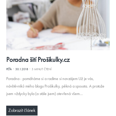
Poradna šití Prošikulky.cz
·
·
PÉŤA
30.1.2018
3 MINUT ČTENÍ
Poradna - pomáháme si a radíme si navzájem Už je vás,
návštěvníků mého blogu Prošikulky, pěkná a spousta. A protože
jsem vždycky byla (a stále jsem) otevřená všem…
Zobrazit článek