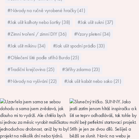
#Návody na ručně vyrobené hračky (41)
#Jak ušít kalhoty nebo šortky (38)
#Jak ušít sukni (37)
#Zimní tvoření / zimní DIY (36)
#Vzory pletení (34)
#Jak ušít mikinu (34)
#Jak ušít spodní prádlo (33)
#Oblečení šité podle střihů Burda (25)
#Tradiční krejčovina (25)
#Střihy zdarma (23)
#Návody na vyšívání (22)
#Jak ušít kabát nebo sako (21)