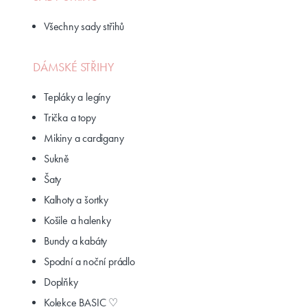
Všechny sady střihů
DÁMSKÉ STŘIHY
Tepláky a legíny
Trička a topy
Mikiny a cardigany
Sukně
Šaty
Kalhoty a šortky
Košile a halenky
Bundy a kabáty
Spodní a noční prádlo
Doplňky
Kolekce BASIC ♡