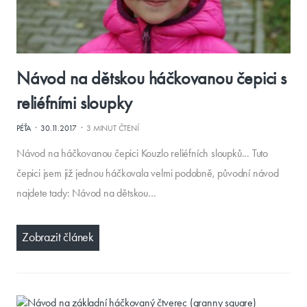
Návod na dětskou háčkovanou čepici s
reliéfními sloupky
·
·
PÉŤA
30.11.2017
3 MINUT ČTENÍ
Návod na háčkovanou čepici Kouzlo reliéfních sloupků... Tuto
čepici jsem již jednou háčkovala velmi podobně, původní návod
najdete tady: Návod na dětskou…
Zobrazit článek