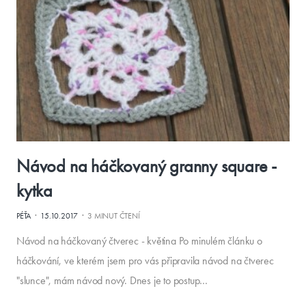
Návod na háčkovaný granny square -
kytka
·
·
PÉŤA
15.10.2017
3 MINUT ČTENÍ
Návod na háčkovaný čtverec - květina Po minulém článku o
háčkování, ve kterém jsem pro vás připravila návod na čtverec
"slunce", mám návod nový. Dnes je to postup…