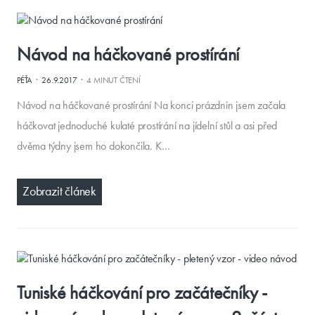
Návod na háčkované prostírání
·
·
PÉŤA
26.9.2017
4 MINUT ČTENÍ
Návod na háčkované prostírání Na konci prázdnin jsem začala
háčkovat jednoduché kulaté prostírání na jídelní stůl a asi před
dvěma týdny jsem ho dokončila. K…
Zobrazit článek
Tuniské háčkování pro začátečníky -