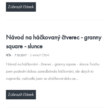
Zobrazit článek
Návod na háčkovaný čtverec - granny
square - slunce
·
·
PÉŤA
7.10.2017
3 MINUT ČTENÍ
Návod na háčkování - čtverec - granny square - slunce Trochu
jsem poslední dobou zanedbávala háčkování, ale abych to
napravila, rozhodla jsem se uháčkovat deku ze…
Zobrazit článek