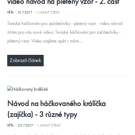
video návod na pletený vzor - 2. část
·
·
PÉŤA
31.7.2017
1 MINUT ČTENÍ
Tuniské háčkování pro začátečníky - pletený vzor - video návod
Mám pro vás nové video: Tuniské háčkování pro začátečníky -
pletený vzor. Video najdete opět v mém…
Zobrazit článek
Návod na háčkovaného králíčka
(zajíčka) - 3 různé typy
·
·
PÉŤA
25.7.2017
1 MINUT ČTENÍ