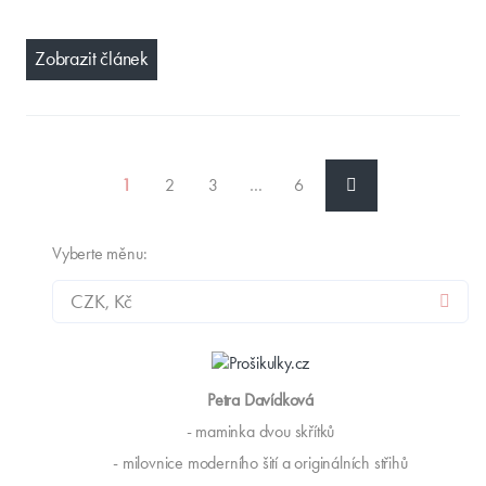
Zobrazit článek
1
2
3
…
6
Vyberte měnu:
Petra Davídková
- maminka dvou skřítků
- milovnice moderního šití a originálních střihů