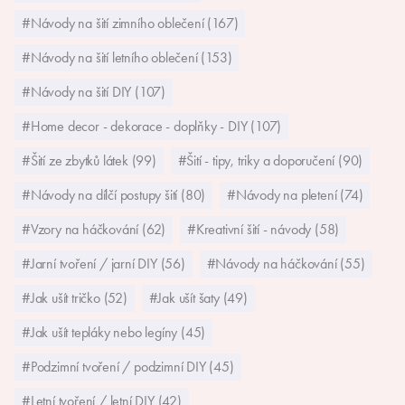
#Návody na šití zimního oblečení (167)
#Návody na šití letního oblečení (153)
#Návody na šití DIY (107)
#Home decor - dekorace - doplňky - DIY (107)
#Šití ze zbytků látek (99)
#Šití - tipy, triky a doporučení (90)
#Návody na dílčí postupy šití (80)
#Návody na pletení (74)
#Vzory na háčkování (62)
#Kreativní šití - návody (58)
#Jarní tvoření / jarní DIY (56)
#Návody na háčkování (55)
#Jak ušít tričko (52)
#Jak ušít šaty (49)
#Jak ušít tepláky nebo legíny (45)
#Podzimní tvoření / podzimní DIY (45)
#Letní tvoření / letní DIY (42)