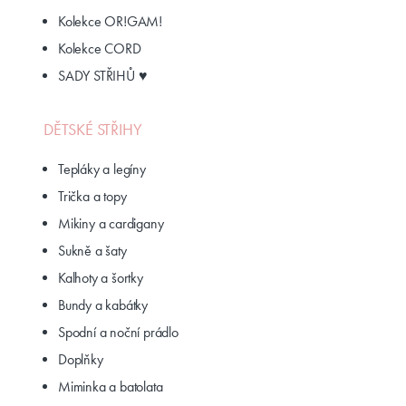
Kolekce OR!GAM!
Kolekce CORD
SADY STŘIHŮ ♥
DĚTSKÉ STŘIHY
Tepláky a legíny
Trička a topy
Mikiny a cardigany
Sukně a šaty
Kalhoty a šortky
Bundy a kabátky
Spodní a noční prádlo
Doplňky
Miminka a batolata