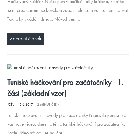
Háčkovaný králíček Našla jsem v počítači fotky králíčka, kterého
jsem před časem háčkovala a zapomněla jsem vám o něm napsat.
Tak fotky vkládám dnes... Návod jsem…
Zobrazit článek
Tuniské háčkování pro začátečníky - 1.
část (základní vzor)
·
·
PÉŤA
13.6.2017
2 MINUT ČTENÍ
Tuniské háčkování - návody pro začátečníky Připravila jsem si pro
vás nové video, dnes na téma tuniské háčkování pro začátečníky.
Podle video návodu se naučíte…