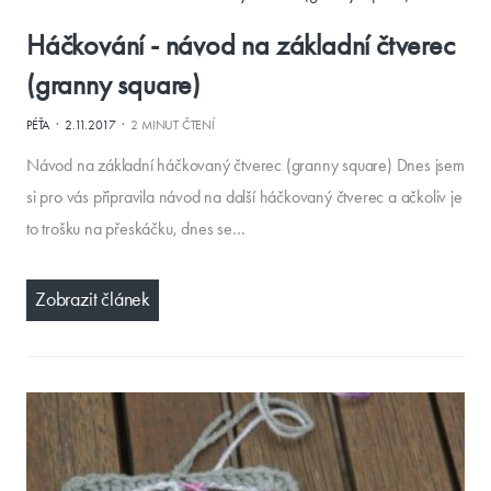
Háčkování - návod na základní čtverec
(granny square)
·
·
PÉŤA
2.11.2017
2 MINUT ČTENÍ
Návod na základní háčkovaný čtverec (granny square) Dnes jsem
si pro vás připravila návod na další háčkovaný čtverec a ačkoliv je
to trošku na přeskáčku, dnes se…
Zobrazit článek