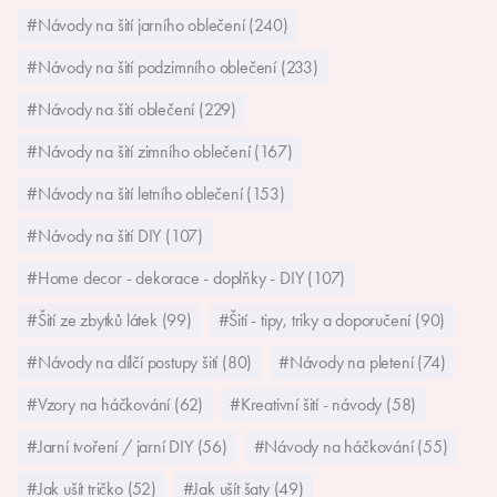
#Návody na šití jarního oblečení (240)
#Návody na šití podzimního oblečení (233)
#Návody na šití oblečení (229)
#Návody na šití zimního oblečení (167)
#Návody na šití letního oblečení (153)
#Návody na šití DIY (107)
#Home decor - dekorace - doplňky - DIY (107)
#Šití ze zbytků látek (99)
#Šití - tipy, triky a doporučení (90)
#Návody na dílčí postupy šití (80)
#Návody na pletení (74)
#Vzory na háčkování (62)
#Kreativní šití - návody (58)
#Jarní tvoření / jarní DIY (56)
#Návody na háčkování (55)
#Jak ušít tričko (52)
#Jak ušít šaty (49)