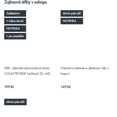
Zajímavé střihy v eshopu
Začátečníci
Mírně pokročilí
+ video návod
NOVINKA
NOVINKA
+ pro projektor
Střih - dámská oboustranná vesta
Návod na dámskou pletenou šálu s
COUNTRYSIDE (velikosti 32–60)
kapucí
199 Kč
169 Kč
Mírně pokročilí