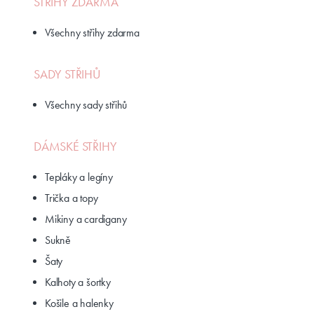
STŘIHY ZDARMA
Všechny střihy zdarma
SADY STŘIHŮ
Všechny sady střihů
DÁMSKÉ STŘIHY
Tepláky a legíny
Trička a topy
Mikiny a cardigany
Sukně
Šaty
Kalhoty a šortky
Košile a halenky