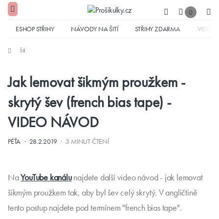
0
ESHOP STŘIHY
NÁVODY NA ŠITÍ
STŘIHY ZDARMA
VIDEA
Šití
Jak lemovat šikmým proužkem -
skrytý šev (french bias tape) -
VIDEO NÁVOD
·
·
PÉŤA
28.2.2019
3 MINUT ČTENÍ
Na
YouTube kanálu
najdete další video návod - jak lemovat
šikmým proužkem tak, aby byl šev celý skrytý. V angličtině
tento postup najdete pod termínem "french bias tape".