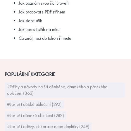
Jak poznám svou šicí úroveň
Jak pracovat s PDF střihem
Jak slepit střih
Jak upravit střih na míru
Co znát, než do toho střihnete
POPULÁRNÍ KATEGORIE
#Střihy a návody na šití dětského, dámského a pánského
oblečení (363)
#Jak ušít dětské oblečení (292)
#Jak ušít dámské oblečení (282)
#Jak ušít oděvy, dekorace nebo doplňky (249)