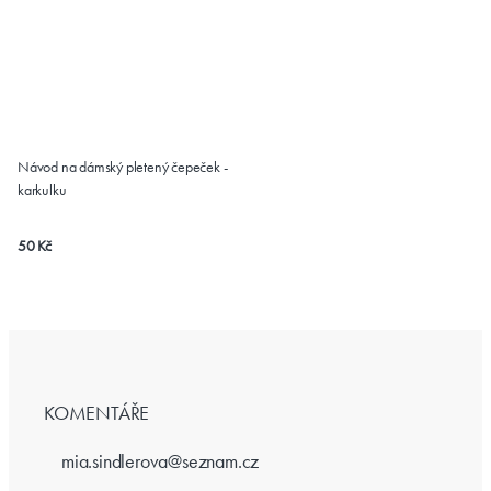
Návod na dámský pletený čepeček -
karkulku
50 Kč
KOMENTÁŘE
mia.sindlerova@seznam.cz