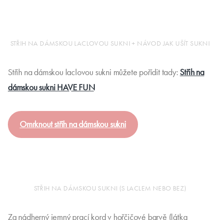
STŘIH NA DÁMSKOU LACLOVOU SUKNI + NÁVOD JAK UŠÍT SUKNI
Střih na dámskou laclovou sukni můžete pořídit tady:
Střih na
dámskou sukni HAVE FUN
Omrknout střih na dámskou sukni
STŘIH NA DÁMSKOU SUKNI (S LACLEM NEBO BEZ)
Za nádherný jemný prací kord v hořčičové barvě (látka