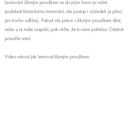
Lemování šikmým proužkem se skrytým švem je velmi
podobné klasickému lemování, ale postup i výsledek je přeci
jen trochu odlišný.. Pokud vás práce s šikmým proužkem děsí,
nebo z ní máte respekt, pak věřte, že to není potřeba. Ostatně
posuďte sami.
Video návod jak lemovat šikmým proužkem: