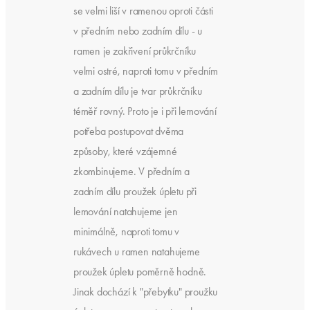
se velmi liší v ramenou oproti části
v předním nebo zadním dílu - u
ramen je zakřivení průkrčníku
velmi ostré, naproti tomu v předním
a zadním dílu je tvar průkrčníku
téměř rovný. Proto je i při lemování
potřeba postupovat dvěma
způsoby, které vzájemné
zkombinujeme. V předním a
zadním dílu proužek úpletu při
lemování natahujeme jen
minimálně, naproti tomu v
rukávech u ramen natahujeme
proužek úpletu poměrně hodně.
Jinak dochází k "přebytku" proužku