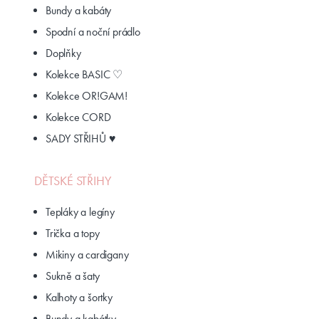
Bundy a kabáty
Spodní a noční prádlo
Doplňky
Kolekce BASIC ♡
Kolekce OR!GAM!
Kolekce CORD
SADY STŘIHŮ ♥
DĚTSKÉ STŘIHY
Tepláky a legíny
Trička a topy
Mikiny a cardigany
Sukně a šaty
Kalhoty a šortky
Bundy a kabátky