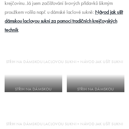
krejčovinu. Já jsem začišťování švových přídavků šikmým
proužkem volila např. u dámské laclové sukně:
Návod jak ušít
dámskou laclovou sukni za pomoci tradičních krejčovských
technik
STŘIH NA DÁMSKOU LACLOVOU SUKNI + NÁVOD JAK UŠÍT SUKNI
STŘIH NA DÁMSKOU
STŘIH NA DÁMSKOU
LACLOVOU SUKNI + NÁVOD
LACLOVOU SUKNI + NÁVOD
JAK UŠÍT SUKNI
JAK UŠÍT SUKNI
STŘIH NA DÁMSKOU LACLOVOU SUKNI + NÁVOD JAK UŠÍT SUKNI