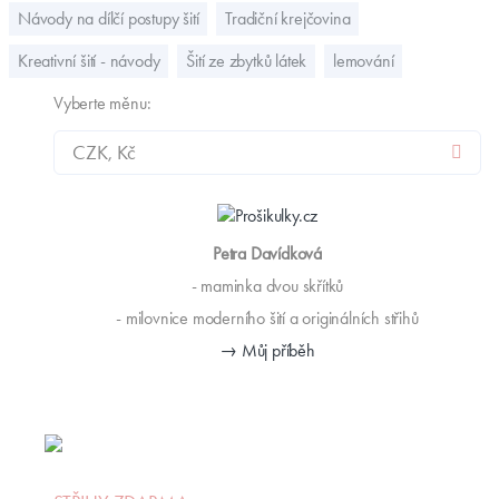
Návody na dílčí postupy šití
Tradiční krejčovina
Kreativní šití - návody
Šití ze zbytků látek
lemování
Vyberte měnu:
Petra Davídková
- maminka dvou skřítků
- milovnice moderního šití a originálních střihů
→ Můj příběh