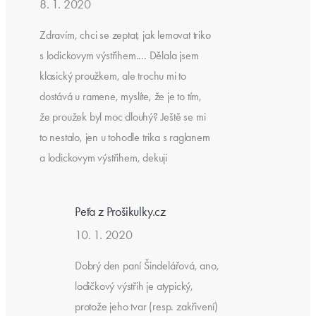
8. 1. 2020
Zdravím, chci se zeptat, jak lemovat triko
s lodickovym výstřihem.... Dělala jsem
klasický proužkem, ale trochu mi to
dostává u ramene, myslíte, že je to tím,
že proužek byl moc dlouhý? Ještě se mi
to nestalo, jen u tohodle trika s raglanem
a lodickovym výstřihem, dekuji
Peťa z Prošikulky.cz
10. 1. 2020
Dobrý den paní Šindelářová, ano,
lodičkový výstřih je atypický,
protože jeho tvar (resp. zakřivení)