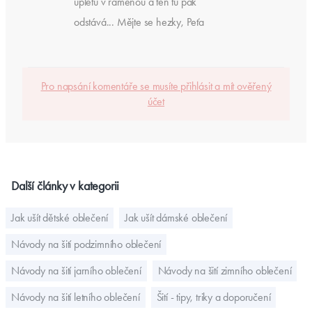
úpletu v ramenou a ten tu pak
odstává... Mějte se hezky, Peťa
Pro napsání komentáře se musíte přihlásit a mít ověřený
účet
Další články v kategorii
Jak ušít dětské oblečení
Jak ušít dámské oblečení
Návody na šití podzimního oblečení
Návody na šití jarního oblečení
Návody na šití zimního oblečení
Návody na šití letního oblečení
Šití - tipy, triky a doporučení