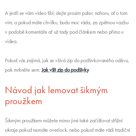
A jestli se vám video líbí, dejte prosím palec nahoru, ať o tom
vím, a pokud máte chvilku, budu moc ráda, za zpětnou vazbu
v podobě komentáře ať už tady pod článkem nebo přímo u
videa.
Pokud vás zajímá, jak se všívá zip do podšívkovaného oděvu,
pak mrkněte sem:
Jak všít zip do podšívky
Návod jak lemovat šikmým
proužkem
Šikmým proužkem můžete mimo jiné také začišťovat střižní
okraje pokud nemáte overlock, nebo pokud máte rádi tradiční