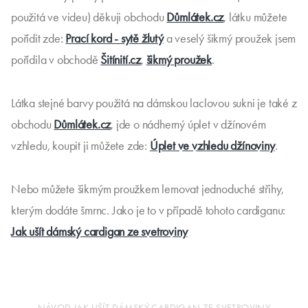
použitá ve videu) děkuji obchodu
Důmlátek.cz
, látku můžete
pořídit zde:
Prací kord - sytě žlutý
a veselý šikmý proužek jsem
pořídila v obchodě
Šitínití.cz
,
šikmý proužek
.
Látka stejné barvy použitá na dámskou laclovou sukni je také z
obchodu
Důmlátek.cz
, jde o nádherný úplet v džínovém
vzhledu, koupit ji můžete zde:
Úplet ve vzhledu džínoviny
.
Nebo můžete šikmým proužkem lemovat jednoduché střihy,
kterým dodáte šmrnc. Jako je to v případě tohoto cardiganu:
Jak ušít dámský cardigan ze svetroviny
NÁVOD JAK UŠÍT DÁMSKÝ CARDIGAN ZE SVETROVINY