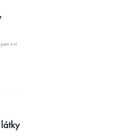
y
jsem z ní
 látky