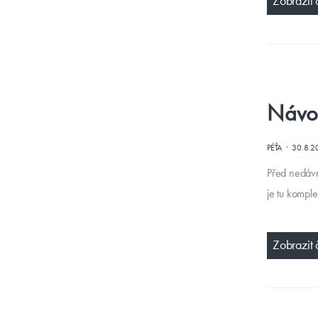
Zobrazit 
Návod
·
PÉŤA
30.8.2
Před nedávn
je tu komple
Zobrazit 