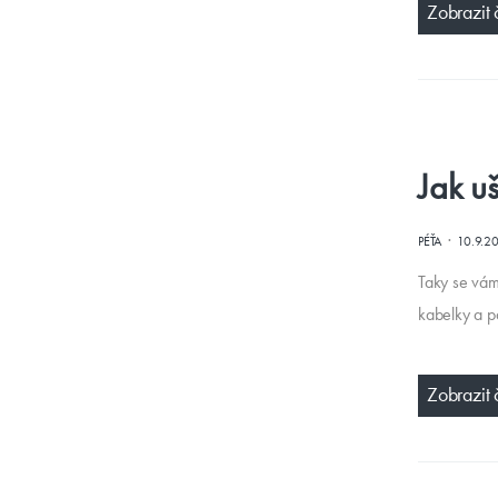
Zobrazit 
Jak uš
·
PÉŤA
10.9.2
Taky se vám 
kabelky a p
Zobrazit 