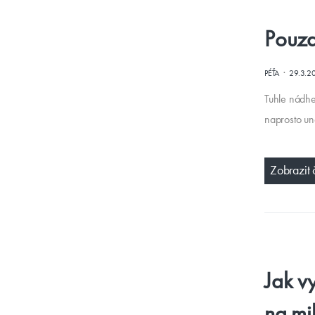
Pouzd
·
PÉŤA
29.3.2
Tuhle nádhe
naprosto un
Zobrazit 
Jak v
na mi