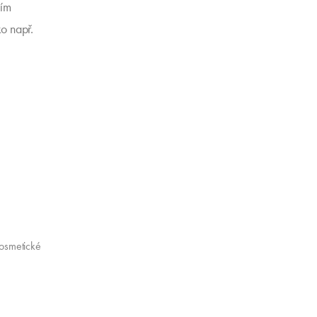
ním
ko např.
kosmetické