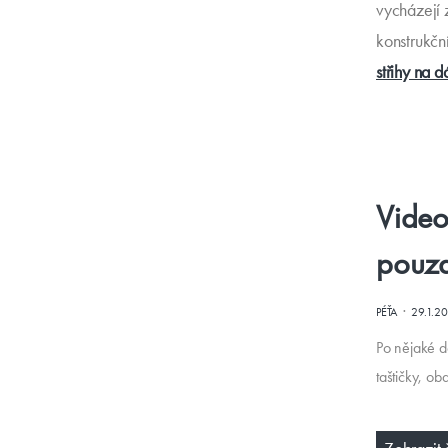
vycházejí 
konstrukčn
střihy na d
Video
pouz
·
PÉŤA
29.1.2
Po nějaké do
taštičky, ob