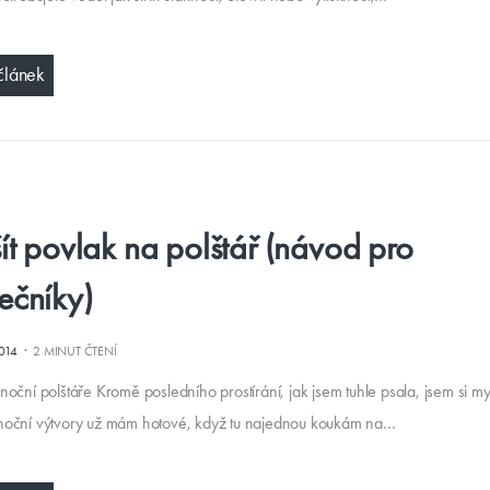
článek
šít povlak na polštář (návod pro
ečníky)
·
2014
2 MINUT ČTENÍ
oční polštáře Kromě posledního prostírání, jak jsem tuhle psala, jsem si my
noční výtvory už mám hotové, když tu najednou koukám na…