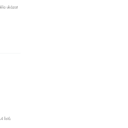
ěla ukázat
 listů.