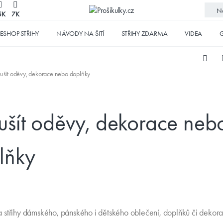
No
5K
7K
ESHOP STŘIHY
NÁVODY NA ŠITÍ
STŘIHY ZDARMA
VIDEA
G
 ušít oděvy, dekorace nebo doplňky
 ušít oděvy, dekorace neb
lňky
střihy dámského, pánského i dětského oblečení, doplňků či dekorac