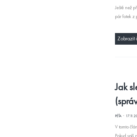
Ještě než p
pár fotek z 
Zobrazit 
Jak sl
(sprá
·
PÉŤA
17.11.2
V tomto člán
Pokud spíš p