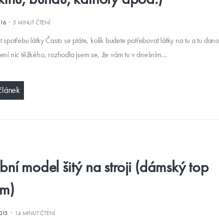
·
016
5 MINUT ČTENÍ
t spotřebu látky Často se ptáte, kolik budete potřebovat látky na tu a tu dan
není nic těžkého, rozhodla jsem se, že vám tu v dnešním…
článek
bní model šitý na stroji (dámský top
m)
·
2015
14 MINUT ČTENÍ