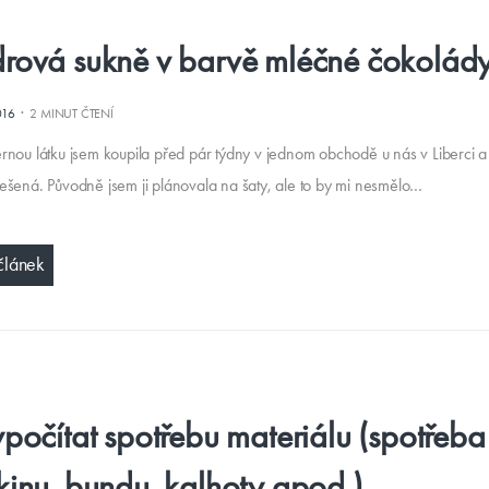
rová sukně v barvě mléčné čokolád
·
016
2 MINUT ČTENÍ
rnou látku jsem koupila před pár týdny v jednom obchodě u nás v Liberci a 
ešená. Původně jsem ji plánovala na šaty, ale to by mi nesmělo…
článek
ypočítat spotřebu materiálu (spotřeba
kinu, bundu, kalhoty apod.)