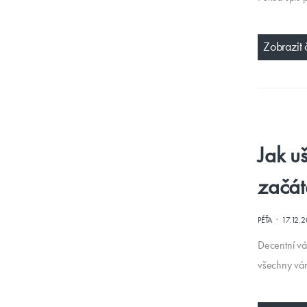
Zobrazit 
Jak u
začát
·
PÉŤA
17.12.
Decentní ván
všechny vá