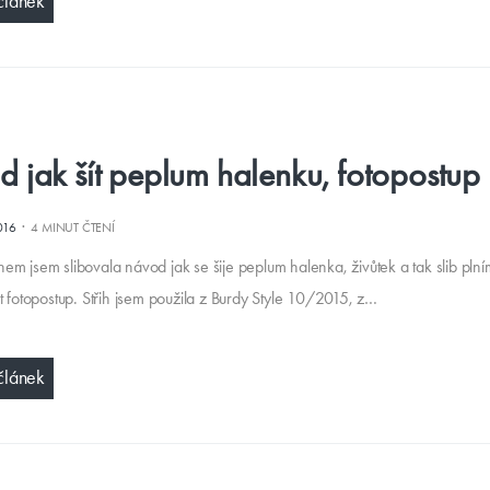
článek
 jak šít peplum halenku, fotopostup
·
016
4 MINUT ČTENÍ
em jsem slibovala návod jak se šije peplum halenka, živůtek a tak slib pln
t fotopostup. Střih jsem použila z Burdy Style 10/2015, z…
článek