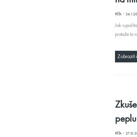
·
PÉŤA
26.1.2
Jak vypočíta
protože to 
Zobrazit 
Zkuše
peplu
·
PÉŤA
27.12.