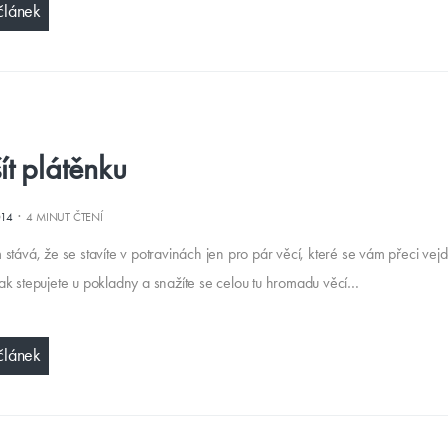
článek
ít plátěnku
·
014
4 MINUT ČTENÍ
stává, že se stavíte v potravinách jen pro pár věcí, které se vám přeci vej
ak stepujete u pokladny a snažíte se celou tu hromadu věcí…
článek