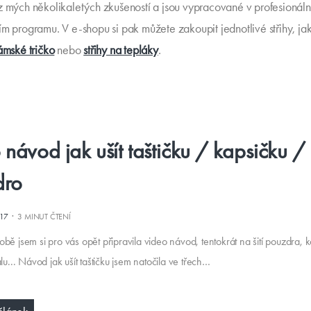
z mých několikaletých zkušeností a jsou vypracované v profesionál
ím programu. V e-shopu si pak můžete zakoupit jednotlivé střihy, ja
ámské tričko
nebo
střihy na tepláky
.
 návod jak ušít taštičku / kapsičku /
dro
·
017
3 MINUT ČTENÍ
bě jsem si pro vás opět připravila video návod, tentokrát na šití pouzdra, 
alu... Návod jak ušít taštičku jsem natočila ve třech…