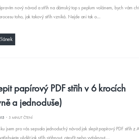
řipravím nový návod a střih na dámský top s peplum volánem, bych vám cht
procesu toho, jak takový střih vzniká. Nejde ani tak o…
článek
epit papírový PDF střih v 6 krocích
vně a jednoduše)
·
015
5 MINUT ČTENÍ
ku jsem pro vás sepsala jednoduchý návod jak slepit papírový PDF střih z A4
otřebujete vědět jak střih stáhnout, otevřít nebo vytisknout,…