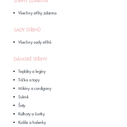
STŘIHY ZDARMA
Všechny střihy zdarma
SADY STŘIHŮ
Všechny sady střihů
DÁMSKÉ STŘIHY
Tepláky a legíny
Trička a topy
Mikiny a cardigany
Sukně
Šaty
Kalhoty a šortky
Košile a halenky