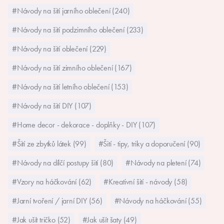
#Návody na šití jarního oblečení (240)
#Návody na šití podzimního oblečení (233)
#Návody na šití oblečení (229)
#Návody na šití zimního oblečení (167)
#Návody na šití letního oblečení (153)
#Návody na šití DIY (107)
#Home decor - dekorace - doplňky - DIY (107)
#Šití ze zbytků látek (99)
#Šití - tipy, triky a doporučení (90)
#Návody na dílčí postupy šití (80)
#Návody na pletení (74)
#Vzory na háčkování (62)
#Kreativní šití - návody (58)
#Jarní tvoření / jarní DIY (56)
#Návody na háčkování (55)
#Jak ušít tričko (52)
#Jak ušít šaty (49)