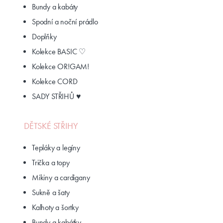
Bundy a kabáty
Spodní a noční prádlo
Doplňky
Kolekce BASIC ♡
Kolekce OR!GAM!
Kolekce CORD
SADY STŘIHŮ ♥
DĚTSKÉ STŘIHY
Tepláky a legíny
Trička a topy
Mikiny a cardigany
Sukně a šaty
Kalhoty a šortky
Bundy a kabátky