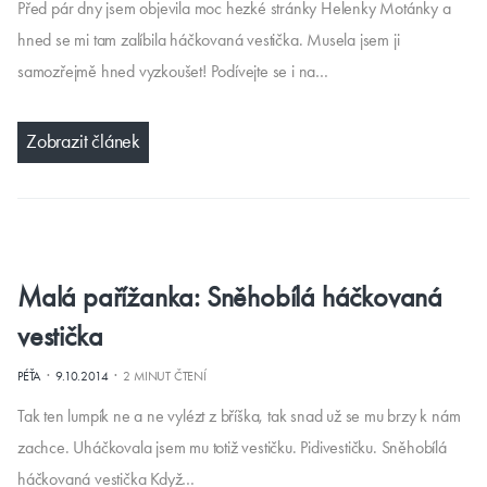
Před pár dny jsem objevila moc hezké stránky Helenky Motánky a
hned se mi tam zalíbila háčkovaná vestička. Musela jsem ji
samozřejmě hned vyzkoušet! Podívejte se i na…
Zobrazit článek
Malá pařížanka: Sněhobílá háčkovaná
vestička
·
·
PÉŤA
9.10.2014
2 MINUT ČTENÍ
Tak ten lumpík ne a ne vylézt z bříška, tak snad už se mu brzy k nám
zachce. Uháčkovala jsem mu totiž vestičku. Pidivestičku. Sněhobílá
háčkovaná vestička Když…