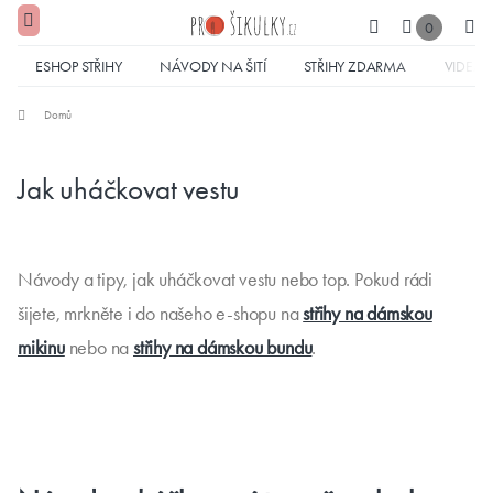
0
ESHOP STŘIHY
NÁVODY NA ŠITÍ
STŘIHY ZDARMA
VIDEA
Domů
Jak uháčkovat vestu
Návody a tipy, jak uháčkovat vestu nebo top. Pokud rádi
šijete, mrkněte i do našeho e-shopu na
střihy na dámskou
mikinu
nebo na
střihy na dámskou bundu
.