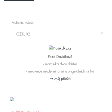
Vyberte měnu:
Petra Davídková
- maminka dvou skřítků
- milovnice moderního šití a originálních střihů
→ Můj příběh