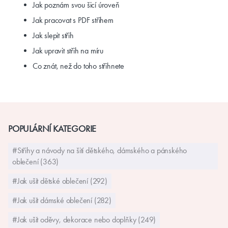
Jak poznám svou šicí úroveň
Jak pracovat s PDF střihem
Jak slepit střih
Jak upravit střih na míru
Co znát, než do toho střihnete
POPULÁRNÍ KATEGORIE
#Střihy a návody na šití dětského, dámského a pánského
oblečení (363)
#Jak ušít dětské oblečení (292)
#Jak ušít dámské oblečení (282)
#Jak ušít oděvy, dekorace nebo doplňky (249)