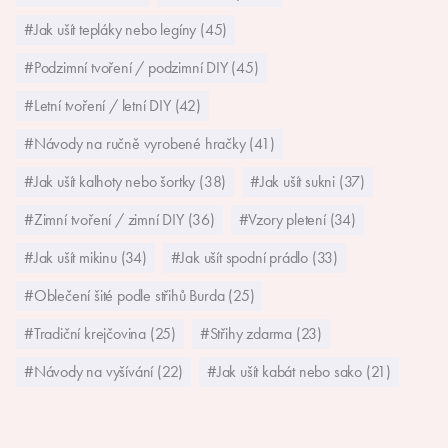
#Jak ušít tepláky nebo legíny (45)
#Podzimní tvoření / podzimní DIY (45)
#Letní tvoření / letní DIY (42)
#Návody na ručně vyrobené hračky (41)
#Jak ušít kalhoty nebo šortky (38)
#Jak ušít sukni (37)
#Zimní tvoření / zimní DIY (36)
#Vzory pletení (34)
#Jak ušít mikinu (34)
#Jak ušít spodní prádlo (33)
#Oblečení šité podle střihů Burda (25)
#Tradiční krejčovina (25)
#Střihy zdarma (23)
#Návody na vyšívání (22)
#Jak ušít kabát nebo sako (21)