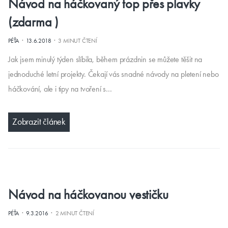
Návod na háčkovaný top přes plavky
(zdarma )
·
·
PÉŤA
13.6.2018
3 MINUT ČTENÍ
Jak jsem minulý týden slíbila, během prázdnin se můžete těšit na
jednoduché letní projekty. Čekají vás snadné návody na pletení nebo
háčkování, ale i tipy na tvoření s…
Zobrazit článek
Návod na háčkovanou vestičku
·
·
PÉŤA
9.3.2016
2 MINUT ČTENÍ