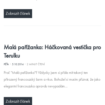
Zobrazit článek
Malá pařížanka: Háčkovaná vestička pro
Terulku
·
·
PÉŤA
5.10.2014
2 MINUT ČTENÍ
Proč "Malá pařížanka"? Vždycky jsem si přála mít takový ten
přírozený francouzský šarm a vkus. Bohužel si musím přiznat, že jako
elegantní francouzska opravdu nevypadám…
Zobrazit článek