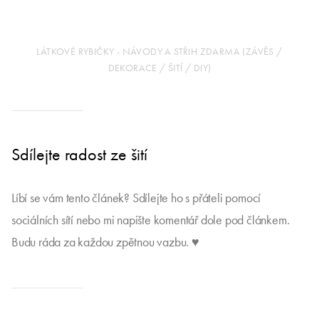
LÁTKOVÉ RYBIČKY - NÁVODY A STŘIH ZDARMA (ZÁVĚS /
DEKORACE / ŠITÍ / DIY)
Sdílejte radost ze šití
Líbí se vám tento článek? Sdílejte ho s přáteli pomocí
sociálních sítí nebo mi napište komentář dole pod článkem.
Budu ráda za každou zpětnou vazbu. ♥