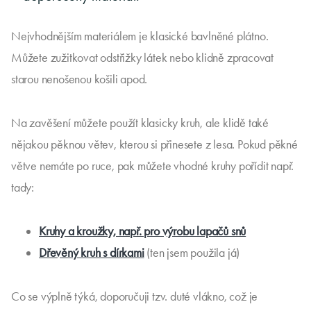
Nejvhodnějším materiálem je klasické bavlněné plátno.
Můžete zužitkovat odstřižky látek nebo klidně zpracovat
starou nenošenou košili apod.
Na zavěšení můžete použít klasicky kruh, ale klidě také
nějakou pěknou větev, kterou si přinesete z lesa. Pokud pěkné
větve nemáte po ruce, pak můžete vhodné kruhy pořídit např.
tady:
Kruhy a kroužky, např. pro výrobu lapačů snů
Dřevěný kruh s dírkami
(ten jsem použila já)
Co se výplně týká, doporučuji tzv. duté vlákno, což je