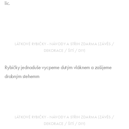
líc.
LÁTKOVÉ RYBIČKY - NÁVODY A STŘIH ZDARMA (ZÁVĚS /
DEKORACE / ŠITÍ / DIY)
Rybičky jednoduše vycpeme dutým vláknem a zašijeme
drobným stehemm
LÁTKOVÉ RYBIČKY - NÁVODY A STŘIH ZDARMA (ZÁVĚS /
DEKORACE / ŠITÍ / DIY)