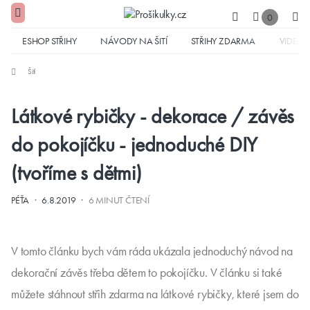
0
ESHOP STŘIHY
NÁVODY NA ŠITÍ
STŘIHY ZDARMA
VIDEA
Šití
Látkové rybičky - dekorace / závěs
do pokojíčku - jednoduché DIY
(tvoříme s dětmi)
·
·
PÉŤA
6.8.2019
6 MINUT ČTENÍ
V tomto článku bych vám ráda ukázala jednoduchý návod na
dekorační závěs třeba dětem to pokojíčku. V článku si také
můžete stáhnout střih zdarma na látkové rybičky, které jsem do