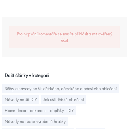
Pro napsání komentáře se musíte přihlásit a mít ověřený
účet
Další články v kategorii
Střihy a návody na šití dětského, dámského a pánského oblečení
Návody na šití DIY
Jak ušít dětské oblečení
Home decor - dekorace - doplňky - DIY
Návody na ručně vyrobené hračky