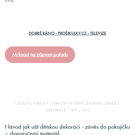
tady:
DOBRÉ RÁNO - PROŠIKULKY.CZ - TELEVIZE
Mrknout na záznam pořadu
LÁTKOVÉ RYBIČKY - NÁVODY A STŘIH ZDARMA (ZÁVĚS /
DEKORACE / ŠITÍ / DIY)
Návod jak ušít dětskou dekoraci - závěs do pokojíčku
– doporučený materiál: