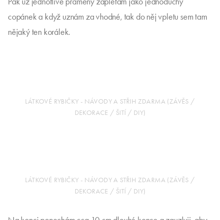
Pak už jednotlivé prameny zaplétám jako jednoduchý
copánek a když uznám za vhodné, tak do něj vpletu sem tam
nějaký ten korálek.
LÁTKOVÉ RYBIČKY - NÁVODY A STŘIH ZDARMA (ZÁVĚS /
DEKORACE / ŠITÍ / DIY)
LÁTKOVÉ RYBIČKY - NÁVODY A STŘIH ZDARMA (ZÁVĚS /
DEKORACE / ŠITÍ / DIY)