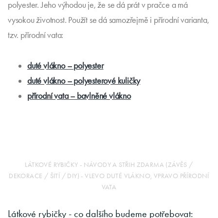
polyester. Jeho výhodou je, že se dá prát v pračce a má
vysokou životnost. Použít se dá samozřejmě i přírodní varianta,
tzv. přírodní vata:
duté vlákno – polyester
duté vlákno – polyesterové kuličky
přírodní vata – bavlněné vlákno
LÁTKOVÉ RYBIČKY - NÁVODY A STŘIH ZDARMA (ZÁVĚS /
DEKORACE / ŠITÍ / DIY) - VLEVO DUTÉ VLÁKNO, VPRAVO PŘÍRODNÍ
VATA
Látkové rybičky - co dalšího budeme potřebovat: