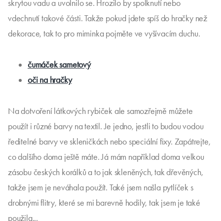
skrytou vadu a uvolnilo se. Hrozilo by spolknutí nebo
vdechnutí takové části. Takže pokud jdete spíš do hračky než
dekorace, tak to pro miminka pojměte ve vyšívacím duchu.
čumáček sametový
oči na hračky
Na dotvoření látkových rybiček ale samozřejmě můžete
použít i různé barvy na textil. Je jedno, jestli to budou vodou
ředitelné barvy ve skleničkách nebo speciální fixy. Zapátrejte,
co dalšího doma ještě máte. Já mám například doma velkou
zásobu českých korálků a to jak skleněných, tak dřevěných,
takže jsem je neváhala použít. Také jsem našla pytlíček s
drobnými flitry, které se mi barevně hodily, tak jsem je také
použila...