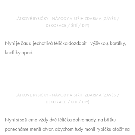
LÁTKOVÉ RYBIČKY - NÁVODY A STŘIH ZDARMA (ZÁVĚS /
DEKORACE / ŠITÍ / DIY)
Nyní je čas si jednotlivá tělíčka dozdobit - výšivkou, korálky,
knoflíky apod.
LÁTKOVÉ RYBIČKY - NÁVODY A STŘIH ZDARMA (ZÁVĚS /
DEKORACE / ŠITÍ / DIY)
Nyní si sešijeme vždy dvě tělíčka dohromady, na bříšku
ponecháme menší otvor, abychom tudy mohli rybičku otočit na