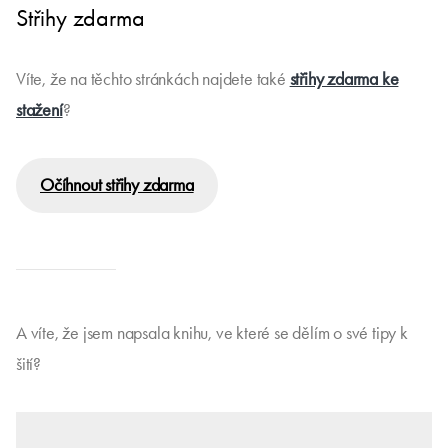
Střihy zdarma
Víte, že na těchto stránkách najdete také
střihy zdarma ke
stažení
?
Očíhnout střihy zdarma
A víte, že jsem napsala knihu, ve které se dělím o své tipy k
šití?