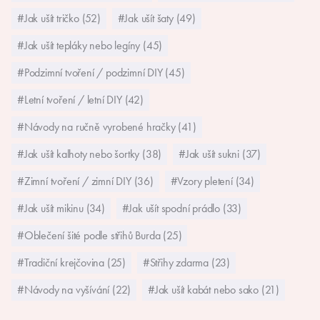
#Jak ušít tričko (52)
#Jak ušít šaty (49)
#Jak ušít tepláky nebo legíny (45)
#Podzimní tvoření / podzimní DIY (45)
#Letní tvoření / letní DIY (42)
#Návody na ručně vyrobené hračky (41)
#Jak ušít kalhoty nebo šortky (38)
#Jak ušít sukni (37)
#Zimní tvoření / zimní DIY (36)
#Vzory pletení (34)
#Jak ušít mikinu (34)
#Jak ušít spodní prádlo (33)
#Oblečení šité podle střihů Burda (25)
#Tradiční krejčovina (25)
#Střihy zdarma (23)
#Návody na vyšívání (22)
#Jak ušít kabát nebo sako (21)