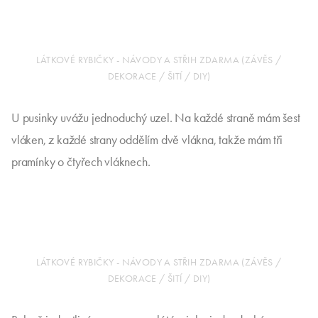
LÁTKOVÉ RYBIČKY - NÁVODY A STŘIH ZDARMA (ZÁVĚS /
DEKORACE / ŠITÍ / DIY)
U pusinky uvážu jednoduchý uzel. Na každé straně mám šest
vláken, z každé strany oddělím dvě vlákna, takže mám tři
pramínky o čtyřech vláknech.
LÁTKOVÉ RYBIČKY - NÁVODY A STŘIH ZDARMA (ZÁVĚS /
DEKORACE / ŠITÍ / DIY)