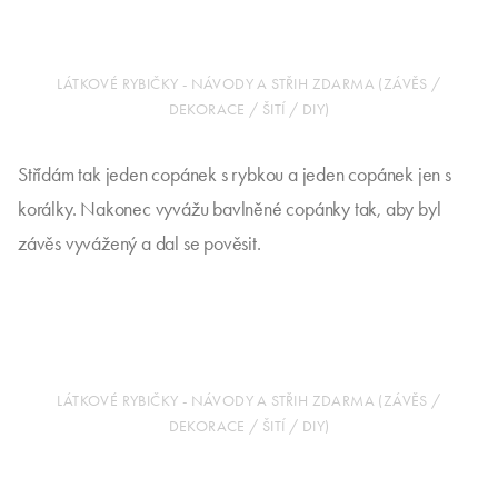
LÁTKOVÉ RYBIČKY - NÁVODY A STŘIH ZDARMA (ZÁVĚS /
DEKORACE / ŠITÍ / DIY)
Střídám tak jeden copánek s rybkou a jeden copánek jen s
korálky. Nakonec vyvážu bavlněné copánky tak, aby byl
závěs vyvážený a dal se pověsit.
LÁTKOVÉ RYBIČKY - NÁVODY A STŘIH ZDARMA (ZÁVĚS /
DEKORACE / ŠITÍ / DIY)