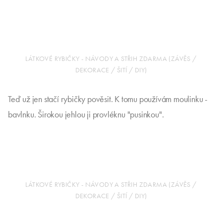
LÁTKOVÉ RYBIČKY - NÁVODY A STŘIH ZDARMA (ZÁVĚS /
DEKORACE / ŠITÍ / DIY)
Teď už jen stačí rybičky pověsit. K tomu používám moulinku -
bavlnku. Širokou jehlou ji provléknu "pusinkou".
LÁTKOVÉ RYBIČKY - NÁVODY A STŘIH ZDARMA (ZÁVĚS /
DEKORACE / ŠITÍ / DIY)