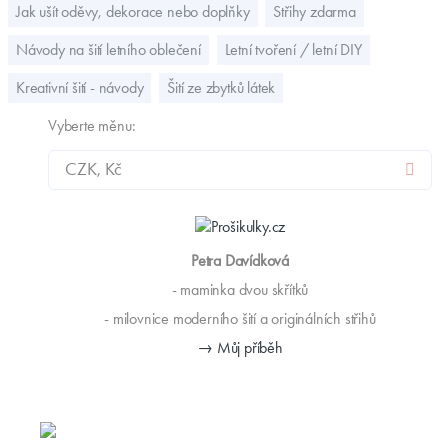
Jak ušít oděvy, dekorace nebo doplňky
Střihy zdarma
Návody na šití letního oblečení
Letní tvoření / letní DIY
Kreativní šití - návody
Šití ze zbytků látek
Vyberte měnu:
Petra Davídková
- maminka dvou skřítků
- milovnice moderního šití a originálních střihů
→ Můj příběh