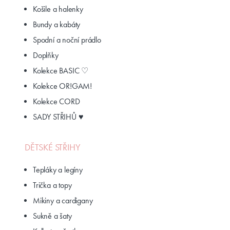
Košile a halenky
Bundy a kabáty
Spodní a noční prádlo
Doplňky
Kolekce BASIC ♡
Kolekce OR!GAM!
Kolekce CORD
SADY STŘIHŮ ♥
DĚTSKÉ STŘIHY
Tepláky a legíny
Trička a topy
Mikiny a cardigany
Sukně a šaty