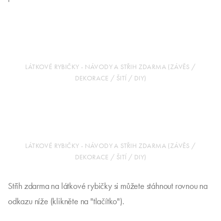
LÁTKOVÉ RYBIČKY - NÁVODY A STŘIH ZDARMA (ZÁVĚS /
DEKORACE / ŠITÍ / DIY)
LÁTKOVÉ RYBIČKY - NÁVODY A STŘIH ZDARMA (ZÁVĚS /
DEKORACE / ŠITÍ / DIY)
Střih zdarma na látkové rybičky si můžete stáhnout rovnou na
odkazu níže (klikněte na "tlačítko").