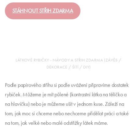
STÁHNOUT STŘIH ZDARMA
LÁTKOVÉ RYBIČKY - NÁVODY A STŘIH ZDARMA (ZÁVĚS /
DEKORACE / ŠITÍ / DIY)
Podle papírového střihu si podle uvážení připravíme dostatek
rybiček. Můžeme je mít půlené (kontrastní látka na tělíčko a
na hlavičku) nebo je můžeme ušít v jednom kuse. Záleží na
tom, jak moc si chceme nebo nechceme přidělat práci a také
na tom, jak velké nebo malé odstřižky látek máme.