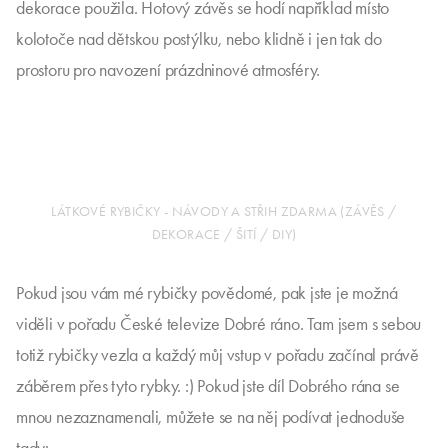
dekorace použila. Hotový závěs se hodí například místo
kolotoče nad dětskou postýlku, nebo klidně i jen tak do
prostoru pro navození prázdninové atmosféry.
LÁTKOVÉ RYBIČKY - NÁVODY A STŘIH ZDARMA (ZÁVĚS /
DEKORACE / ŠITÍ / DIY)
Pokud jsou vám mé rybičky povědomé, pak jste je možná
viděli v pořadu České televize Dobré ráno. Tam jsem s sebou
totiž rybičky vezla a každý můj vstup v pořadu začínal právě
záběrem přes tyto rybky. :) Pokud jste díl Dobrého rána se
mnou nezaznamenali, můžete se na něj podívat jednoduše