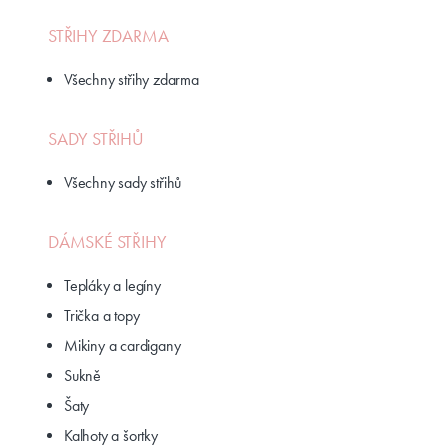
STŘIHY ZDARMA
Všechny střihy zdarma
SADY STŘIHŮ
Všechny sady střihů
DÁMSKÉ STŘIHY
Tepláky a legíny
Trička a topy
Mikiny a cardigany
Sukně
Šaty
Kalhoty a šortky