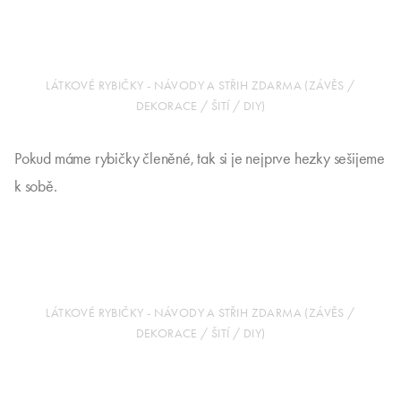
LÁTKOVÉ RYBIČKY - NÁVODY A STŘIH ZDARMA (ZÁVĚS /
DEKORACE / ŠITÍ / DIY)
Pokud máme rybičky členěné, tak si je nejprve hezky sešijeme
k sobě.
LÁTKOVÉ RYBIČKY - NÁVODY A STŘIH ZDARMA (ZÁVĚS /
DEKORACE / ŠITÍ / DIY)