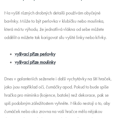
Na vyšití různých drobných detailů používám obyčejné
bavlnky. Může to být perlovka v klubíčku nebo moulinka,
která má tu výhodu, že jednotlivá vlákna od sebe můžete
oddělit a můžete tak korigovat sílu vyšité linky nebo křivky.
vyšívací příze perlovky
vyšívací příze moulinky
Dnes v galanteriích seženete i další vychytávky na šití hraček,
jako jsou například oči, čumáčky apod. Pokud to bude spíše
hračka pro miminko (kojence, batole) než dekorace, pak se
spíš podobným záležitostem vyhněte. Nikdo nestojí o to, aby
čumáček nebo oko zrovna na vaší hračce mělo nějakou