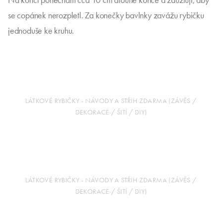
Na konci ponechám cca 10 cm dlouhé konce a zauzluji, aby
se copánek nerozpletl. Za konečky bavlnky zavážu rybičku
jednoduše ke kruhu.
LÁTKOVÉ RYBIČKY - NÁVODY A STŘIH ZDARMA (ZÁVĚS /
DEKORACE / ŠITÍ / DIY)
LÁTKOVÉ RYBIČKY - NÁVODY A STŘIH ZDARMA (ZÁVĚS /
DEKORACE / ŠITÍ / DIY)