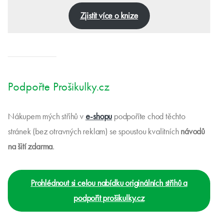
Zjistit více o knize
Podpořte Prošikulky.cz
Nákupem mých střihů v
e-shopu
podpoříte chod těchto
stránek (bez otravných reklam) se spoustou kvalitních
návodů
na šití zdarma
.
Prohlédnout si celou nabídku originálních střihů a
podpořit prošikulky.cz