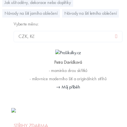
Jak ušít oděvy, dekorace nebo doplňky
Návody na šití jarního oblečení
Návody na šití letního oblečení
Vyberte měnu:
Petra Davídková
- maminka dvou skřítků
- milovnice moderního šití a originálních střihů
→ Můj příběh
STŘIHY ZDARMA