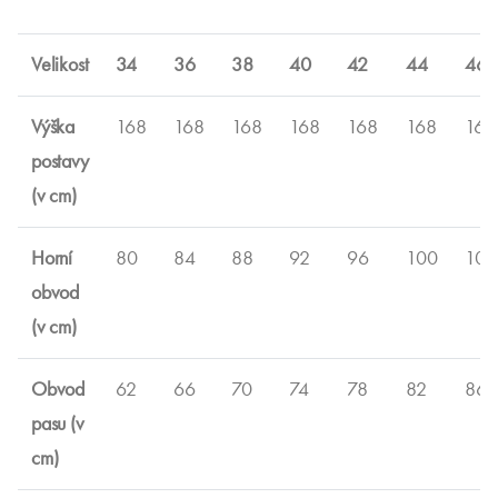
Velikost
34
36
38
40
42
44
46
Výška
168
168
168
168
168
168
168
postavy
(v cm)
Horní
80
84
88
92
96
100
104
obvod
(v cm)
Obvod
62
66
70
74
78
82
86
pasu (v
cm)