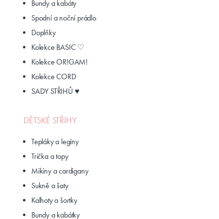
Bundy a kabáty
Spodní a noční prádlo
Doplňky
Kolekce BASIC ♡
Kolekce OR!GAM!
Kolekce CORD
SADY STŘIHŮ ♥
DĚTSKÉ STŘIHY
Tepláky a legíny
Trička a topy
Mikiny a cardigany
Sukně a šaty
Kalhoty a šortky
Bundy a kabátky