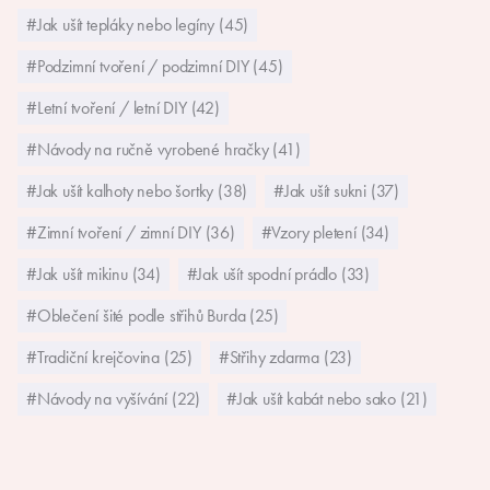
#Jak ušít tepláky nebo legíny (45)
#Podzimní tvoření / podzimní DIY (45)
#Letní tvoření / letní DIY (42)
#Návody na ručně vyrobené hračky (41)
#Jak ušít kalhoty nebo šortky (38)
#Jak ušít sukni (37)
#Zimní tvoření / zimní DIY (36)
#Vzory pletení (34)
#Jak ušít mikinu (34)
#Jak ušít spodní prádlo (33)
#Oblečení šité podle střihů Burda (25)
#Tradiční krejčovina (25)
#Střihy zdarma (23)
#Návody na vyšívání (22)
#Jak ušít kabát nebo sako (21)