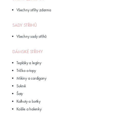
Všechny střihy zdarma
SADY STŘIHŮ
Všechny sady střihů
DÁMSKÉ STŘIHY
Tepláky a legíny
Trička a topy
Mikiny a cardigany
Sukně
Šaty
Kalhoty a šortky
Košile a halenky