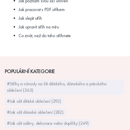
Jak poznám svou šicí úroveň
Jak pracovat s PDF střihem
Jak slepit střih
Jak upravit střih na míru
Co znát, než do toho střihnete
POPULÁRNÍ KATEGORIE
#Střihy a návody na šití dětského, dámského a pánského
oblečení (363)
#Jak ušít dětské oblečení (292)
#Jak ušít dámské oblečení (282)
#Jak ušít oděvy, dekorace nebo doplňky (249)