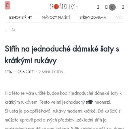
0
ESHOP STŘIHY
NÁVODY NA ŠITÍ
STŘIHY ZDARMA
VIDEA
Šití
Střih na jednoduché dámské šaty s
krátkými rukávy
·
·
PÉŤA
25.6.2017
2 MINUT ČTENÍ
Na léto se vám určitě budou hodit jednoduché dámské šaty k
krátkým rukávem. Tento velmi jednoduchý
střih
neomrzí.
Silueta je polopřiléhavá, rukávy moderní krátké. Délku šatů si
můžete upravit podle svých představ, základní střih je
rozkreslený pro délku nad kolena. Střih najdete opět v e-shop: