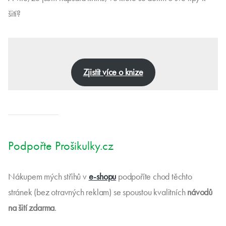
šití?
Zjistit více o knize
Podpořte Prošikulky.cz
Nákupem mých střihů v
e-shopu
podpoříte chod těchto
stránek (bez otravných reklam) se spoustou kvalitních
návodů
na šití zdarma
.