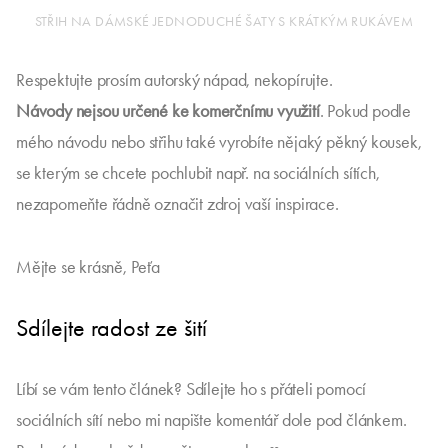
STŘIH NA DÁMSKÉ JEDNODUCHÉ ŠATY S KRÁTKÝM RUKÁVEM
Respektujte prosím autorský nápad, nekopírujte.
Návody
nejsou určené ke komerčnímu využití
. Pokud podle
mého návodu nebo střihu také vyrobíte nějaký pěkný kousek,
se kterým se chcete pochlubit např. na sociálních sítích,
nezapomeňte řádně označit zdroj vaší inspirace.
Mějte se krásně, Peťa
Sdílejte radost ze šití
Líbí se vám tento článek? Sdílejte ho s přáteli pomocí
sociálních sítí nebo mi napište komentář dole pod článkem.