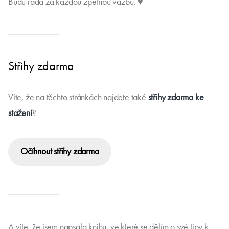
Budu ráda za každou zpětnou vazbu. ♥
Střihy zdarma
Víte, že na těchto stránkách najdete také
střihy zdarma ke
stažení
?
Očíhnout střihy zdarma
A víte, že jsem napsala knihu, ve které se dělím o své tipy k