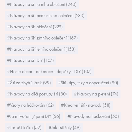
#Návody na šití jarního oblečení (240)
#Návody na šití podzimního oblečení (233)
#Návody na šití oblečení (229)
#Návody na šití zimního oblečení (167)
#Návody na šití letního oblečení (153)
#Návody na šití DIY (107)
#Home decor - dekorace - doplňky - DIY (107)
#Šití ze zbytků látek (99)
#Šití - tipy, triky a doporučení (90)
#Návody na dílčí postupy šití (80)
#Návody na pletení (74)
#Vzory na háčkování (62)
#Kreativní šití - návody (58)
#Jarní tvoření / jarní DIY (56)
#Návody na háčkování (55)
#Jak ušít tričko (52)
#Jak ušít šaty (49)