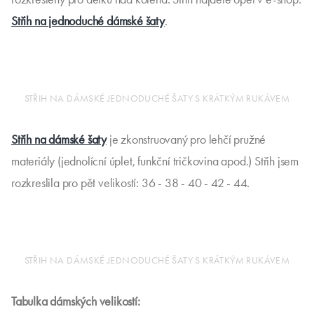
Střih na jednoduché dámské šaty
.
STŘIH NA DÁMSKÉ JEDNODUCHÉ ŠATY S KRÁTKÝM RUKÁVEM
Střih na dámské šaty
je zkonstruovaný pro lehčí pružné
materiály (jednolícní úplet, funkční tričkovina apod.) Střih jsem
rozkreslila pro pět velikostí: 36 - 38 - 40 - 42 - 44.
STŘIH NA DÁMSKÉ JEDNODUCHÉ ŠATY S KRÁTKÝM RUKÁVEM
Tabulka dámských velikostí: