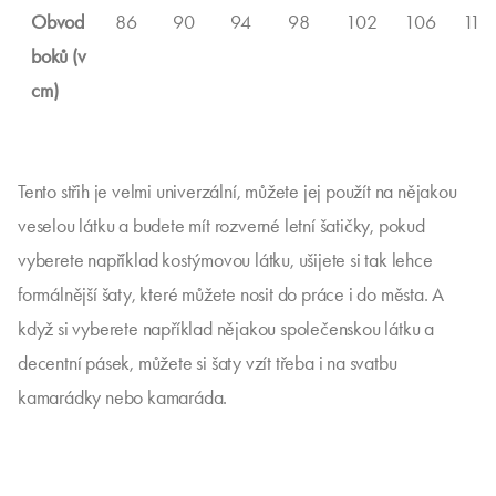
Obvod
86
90
94
98
102
106
110
boků (v
cm)
Tento střih je velmi univerzální, můžete jej použít na nějakou
veselou látku a budete mít rozverné letní šatičky, pokud
vyberete například kostýmovou látku, ušijete si tak lehce
formálnější šaty, které můžete nosit do práce i do města. A
když si vyberete například nějakou společenskou látku a
decentní pásek, můžete si šaty vzít třeba i na svatbu
kamarádky nebo kamaráda.