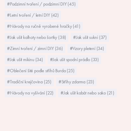
#Podzimní tvoření / podzimní DIY (45)
#Letní tvoření / letní DIY (42)
#Návody na ručně vyrobené hračky (41)
#Jak ušít kalhoty nebo šortky (38)
#Jak ušít sukni (37)
#Zimní tvoření / zimní DIY (36)
#Vzory pletení (34)
#Jak ušít mikinu (34)
#Jak ušít spodní prádlo (33)
#Oblečení šité podle střihů Burda (25)
#Tradiční krejčovina (25)
#Střihy zdarma (23)
#Návody na vyšívání (22)
#Jak ušít kabát nebo sako (21)