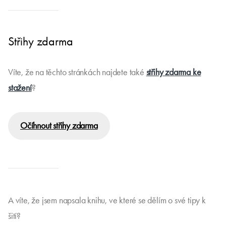
Střihy zdarma
Víte, že na těchto stránkách najdete také
střihy zdarma ke
stažení
?
Očíhnout střihy zdarma
A víte, že jsem napsala knihu, ve které se dělím o své tipy k
šití?