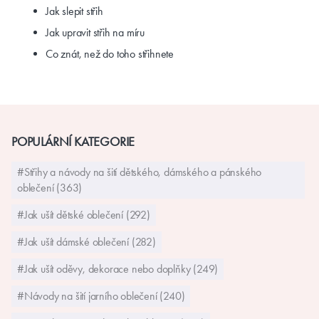
Jak slepit střih
Jak upravit střih na míru
Co znát, než do toho střihnete
POPULÁRNÍ KATEGORIE
#Střihy a návody na šití dětského, dámského a pánského
oblečení (363)
#Jak ušít dětské oblečení (292)
#Jak ušít dámské oblečení (282)
#Jak ušít oděvy, dekorace nebo doplňky (249)
#Návody na šití jarního oblečení (240)