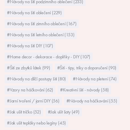
#Návody na šití podzimního oblečení (233)
#Návody na šití oblečení (229)
#Návody na šití zimního oblečení (167)
#Návody na šití letního oblečení (153)
#Návody na šití DIY (107)
#Home decor - dekorace - doplňky - DIY (107)
#Šití ze zbytků látek (99)
#Šití - tipy, triky a doporučení (90)
#Návody na dílčí postupy šití (80)
#Návody na pletení (74)
#Vzory na háčkování (62)
#Kreativní šití - návody (58)
#Jarní tvoření / jarní DIY (56)
#Návody na háčkování (55)
#Jak ušít tričko (52)
#Jak ušít šaty (49)
#Jak ušít tepláky nebo legíny (45)