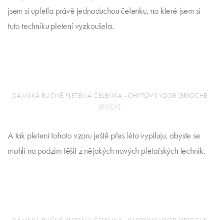
jsem si upletla právě jednoduchou čelenku, na které jsem si
tuto techniku pletení vyzkoušela.
DÁMSKÁ RUČNĚ PLETENÁ ČELENKA - CHYTOVÝ VZOR (BRIOCHE
STITCH)
A tak pletení tohoto vzoru ještě přes léto vypiluju, abyste se
mohli na podzim těšit z nějakých nových pletařských technik.