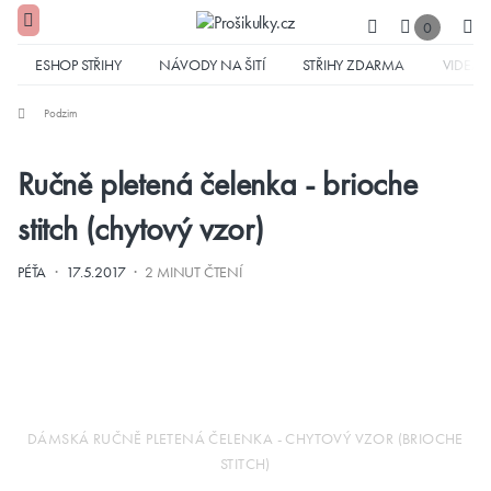
0
ESHOP STŘIHY
NÁVODY NA ŠITÍ
STŘIHY ZDARMA
VIDEA
Podzim
Ručně pletená čelenka - brioche
stitch (chytový vzor)
·
·
PÉŤA
17.5.2017
2 MINUT ČTENÍ
DÁMSKÁ RUČNĚ PLETENÁ ČELENKA - CHYTOVÝ VZOR (BRIOCHE
STITCH)