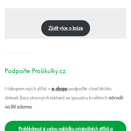
Zjistit více o knize
Podpořte Prošikulky.cz
Nákupem mých střihů v
e-shopu
podpoříte chod těchto
stránek (bez otravných reklam) se spoustou kvalitních
návodů
na šití zdarma
.
Prohlédnout si celou nabídku originálních střihů a