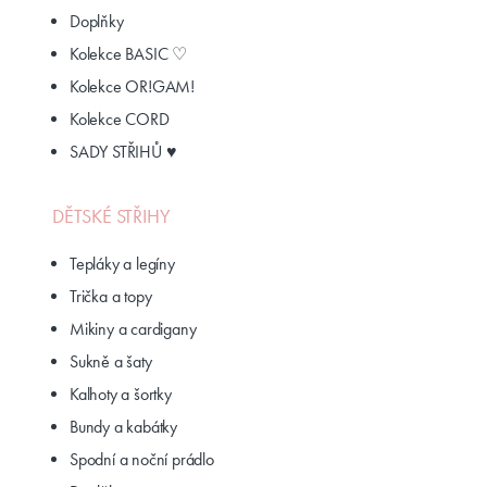
Doplňky
Kolekce BASIC ♡
Kolekce OR!GAM!
Kolekce CORD
SADY STŘIHŮ ♥
DĚTSKÉ STŘIHY
Tepláky a legíny
Trička a topy
Mikiny a cardigany
Sukně a šaty
Kalhoty a šortky
Bundy a kabátky
Spodní a noční prádlo