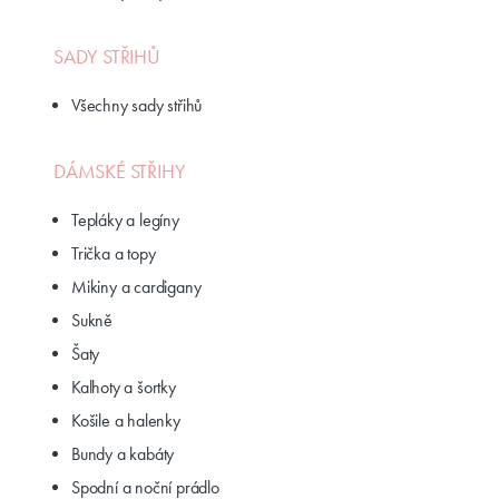
SADY STŘIHŮ
Všechny sady střihů
DÁMSKÉ STŘIHY
Tepláky a legíny
Trička a topy
Mikiny a cardigany
Sukně
Šaty
Kalhoty a šortky
Košile a halenky
Bundy a kabáty
Spodní a noční prádlo