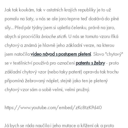
Jak tak koukám, tak v ostatních krajích republiky je to už
pomalu na šaty, u nás se ale jaro teprve teď dostává do plné
síly... Před pár týdny jsem si upletla čelenku, právě na jaro,
abych si procvičila
brioche sticth
. U nás se tomuto vzoru říká
chytový a známá je hlavně jeho základní verze, na kterou
jsem natočila
video návod s postupem pletení
. Slovo "chytový"
se v textilnictví používá pro označení
patentu s žebry
- proto
základní chytový vzor (nebo taky patent) opravdu tak trochu
připomíná žebrovaný náplet, stejně jako ten je pletený
chytový vzor sám o sobě velmi, velmi pružný.
https://www.youtube.com/embed/zKc8tzKPd40
Já bych se ráda naučila i jeho mutace a křížení ok a proto