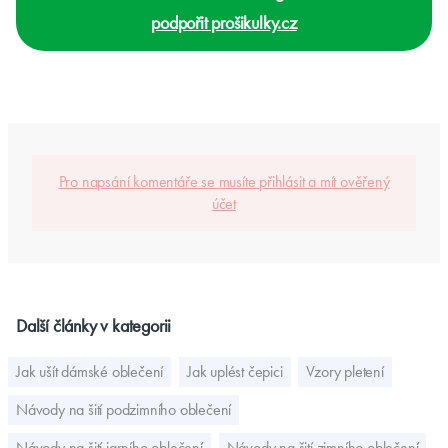
podpořit prošikulky.cz
Pro napsání komentáře se musíte přihlásit a mít ověřený
účet
Další články v kategorii
Jak ušít dámské oblečení
Jak uplést čepici
Vzory pletení
Návody na šití podzimního oblečení
Návody na šití jarního oblečení
Návody na šití zimního oblečení