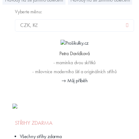
Vyberte měnu:
Petra Davídková
- maminka dvou skřítků
- milovnice moderního šití a originálních střihů
→ Můj příběh
STŘIHY ZDARMA
Všechny střihy zdarma