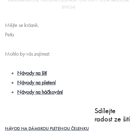
DÁMSKÁ RUČNĚ PLETENÁ ČELENKA - CHYTOVÝ VZOR (BRIOCHE
STITCH)
Mějte se krásně,
Peťa
Mohlo by vás zajímat:
Návody na šití
Návody na pletení
Návody na háčkování
Sdílejte
radost ze šití
NÁVOD NA DÁMSKOU PLETENOU ČELENKU