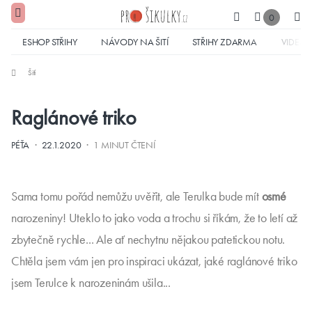
0
ESHOP STŘIHY
NÁVODY NA ŠITÍ
STŘIHY ZDARMA
VIDEA
Šití
Raglánové triko
·
·
PÉŤA
22.1.2020
1 MINUT ČTENÍ
Sama tomu pořád nemůžu uvěřit, ale Terulka bude mít
osmé
narozeniny! Uteklo to jako voda a trochu si říkám, že to letí až
zbytečně rychle... Ale ať nechytnu nějakou patetickou notu.
Chtěla jsem vám jen pro inspiraci ukázat, jaké raglánové triko
jsem Terulce k narozeninám ušila...