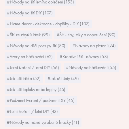
#Návody na šití letního oblečení (153)
#Návody na šití DIY (107)
#Home decor - dekorace - doplňky - DIY (107)
#Šití ze zbytků látek (99)
#Šití - tipy, triky a doporučení (90)
#Návody na dílčí postupy šití (80)
#Návody na pletení (74)
#Vzory na háčkování (62)
#Kreativní šití - návody (58)
#Jarní tvoření / jarní DIY (56)
#Návody na háčkování (55)
#Jak ušít tričko (52)
#Jak ušít šaty (49)
#Jak ušít tepláky nebo legíny (45)
#Podzimní tvoření / podzimní DIY (45)
#Letní tvoření / letní DIY (42)
#Návody na ručně vyrobené hračky (41)