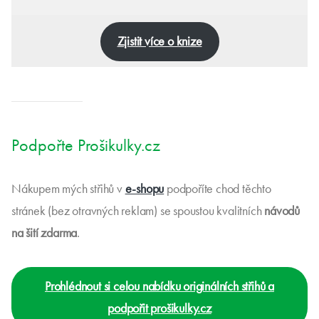
Zjistit více o knize
Podpořte Prošikulky.cz
Nákupem mých střihů v
e-shopu
podpoříte chod těchto
stránek (bez otravných reklam) se spoustou kvalitních
návodů
na šití zdarma
.
Prohlédnout si celou nabídku originálních střihů a
podpořit prošikulky.cz