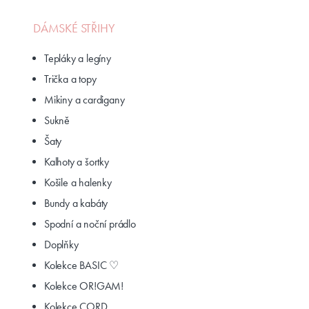
DÁMSKÉ STŘIHY
Tepláky a legíny
Trička a topy
Mikiny a cardigany
Sukně
Šaty
Kalhoty a šortky
Košile a halenky
Bundy a kabáty
Spodní a noční prádlo
Doplňky
Kolekce BASIC ♡
Kolekce OR!GAM!
Kolekce CORD