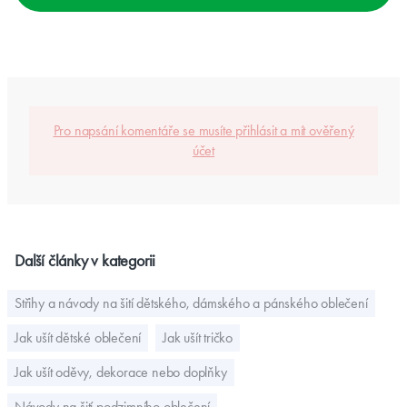
Pro napsání komentáře se musíte přihlásit a mít ověřený
účet
Další články v kategorii
Střihy a návody na šití dětského, dámského a pánského oblečení
Jak ušít dětské oblečení
Jak ušít tričko
Jak ušít oděvy, dekorace nebo doplňky
Návody na šití podzimního oblečení