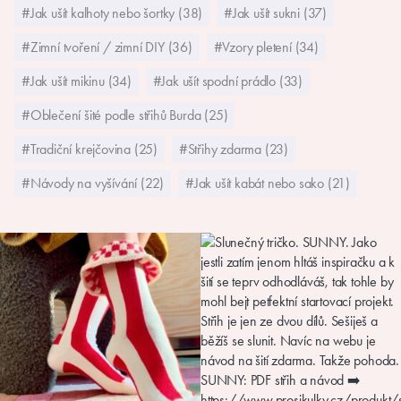
#Jak ušít kalhoty nebo šortky (38)
#Jak ušít sukni (37)
#Zimní tvoření / zimní DIY (36)
#Vzory pletení (34)
#Jak ušít mikinu (34)
#Jak ušít spodní prádlo (33)
#Oblečení šité podle střihů Burda (25)
#Tradiční krejčovina (25)
#Střihy zdarma (23)
#Návody na vyšívání (22)
#Jak ušít kabát nebo sako (21)