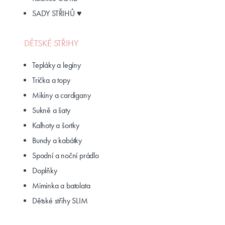
SADY STŘIHŮ ♥
DĚTSKÉ STŘIHY
Tepláky a legíny
Trička a topy
Mikiny a cardigany
Sukně a šaty
Kalhoty a šortky
Bundy a kabátky
Spodní a noční prádlo
Doplňky
Miminka a batolata
Dětské střihy SLIM