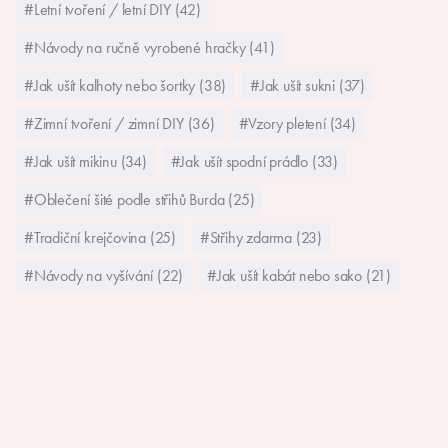
#Letní tvoření / letní DIY (42)
#Návody na ručně vyrobené hračky (41)
#Jak ušít kalhoty nebo šortky (38)
#Jak ušít sukni (37)
#Zimní tvoření / zimní DIY (36)
#Vzory pletení (34)
#Jak ušít mikinu (34)
#Jak ušít spodní prádlo (33)
#Oblečení šité podle střihů Burda (25)
#Tradiční krejčovina (25)
#Střihy zdarma (23)
#Návody na vyšívání (22)
#Jak ušít kabát nebo sako (21)