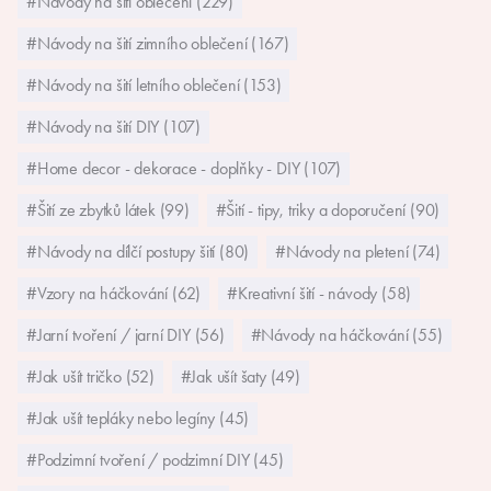
#Návody na šití oblečení (229)
#Návody na šití zimního oblečení (167)
#Návody na šití letního oblečení (153)
#Návody na šití DIY (107)
#Home decor - dekorace - doplňky - DIY (107)
#Šití ze zbytků látek (99)
#Šití - tipy, triky a doporučení (90)
#Návody na dílčí postupy šití (80)
#Návody na pletení (74)
#Vzory na háčkování (62)
#Kreativní šití - návody (58)
#Jarní tvoření / jarní DIY (56)
#Návody na háčkování (55)
#Jak ušít tričko (52)
#Jak ušít šaty (49)
#Jak ušít tepláky nebo legíny (45)
#Podzimní tvoření / podzimní DIY (45)