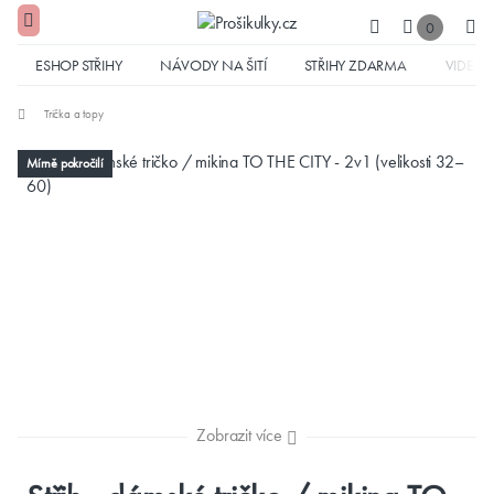
0
ESHOP STŘIHY
NÁVODY NA ŠITÍ
STŘIHY ZDARMA
VIDEA
Trička a topy
Mírně pokročilí
Zobrazit více