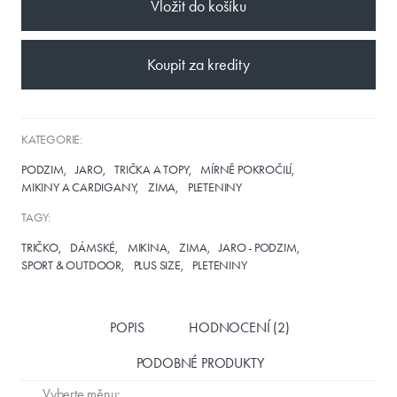
Vložit do košíku
Koupit za kredity
KATEGORIE:
PODZIM
JARO
TRIČKA A TOPY
MÍRNĚ POKROČILÍ
MIKINY A CARDIGANY
ZIMA
PLETENINY
TAGY:
TRIČKO
DÁMSKÉ
MIKINA
ZIMA
JARO - PODZIM
SPORT & OUTDOOR
PLUS SIZE
PLETENINY
POPIS
HODNOCENÍ (2)
PODOBNÉ PRODUKTY
Vyberte měnu: