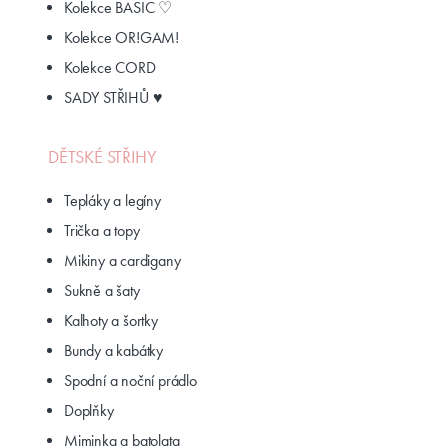
Kolekce BASIC ♡
Kolekce OR!GAM!
Kolekce CORD
SADY STŘIHŮ ♥
DĚTSKÉ STŘIHY
Tepláky a legíny
Trička a topy
Mikiny a cardigany
Sukně a šaty
Kalhoty a šortky
Bundy a kabátky
Spodní a noční prádlo
Doplňky
Miminka a batolata