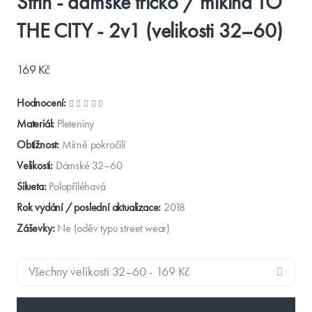
Střih - dámské tričko / mikina TO
THE CITY - 2v1 (velikosti 32–60)
169 Kč
Hodnocení:
Materiál:
Pleteniny
Obtížnost:
Mírně pokročilí
Velikosti:
Dámské 32–60
Silueta:
Polopřiléhavá
Rok vydání / poslední aktualizace:
2018
Záševky:
Ne (oděv typu street wear)