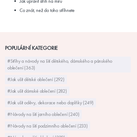
Jak upravit střih na míru
Co znát, než do toho střihnete
POPULÁRNÍ KATEGORIE
#Střihy a návody na šití dětského, dámského a pánského
oblečení (363)
#Jak ušít dětské oblečení (292)
#Jak ušít dámské oblečení (282)
#Jak ušít oděvy, dekorace nebo doplňky (249)
#Návody na šití jarního oblečení (240)
#Návody na šití podzimního oblečení (233)