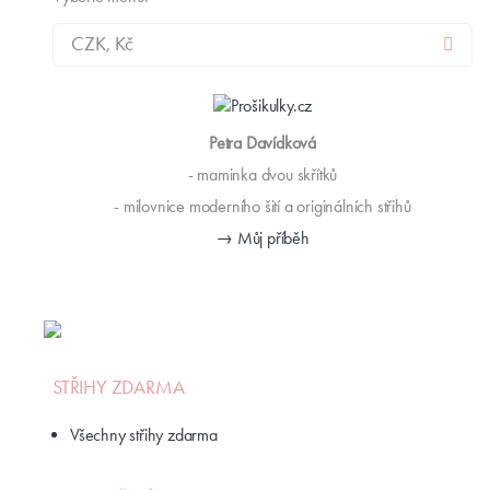
Petra Davídková
- maminka dvou skřítků
- milovnice moderního šití a originálních střihů
→ Můj příběh
STŘIHY ZDARMA
Všechny střihy zdarma