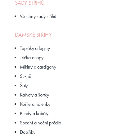
SADY STŘIHŮ
Všechny sady střihů
DÁMSKÉ STŘIHY
Tepláky a legíny
Trička a topy
Mikiny a cardigany
Sukně
Šaty
Kalhoty a šortky
Košile a halenky
Bundy a kabáty
Spodní a noční prádlo
Doplňky