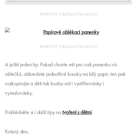
PAPÍROVÉ OBLÉKACÍ PANENKY
PAPÍROVÉ OBLÉKACÍ PANENKY
A ještě jeden tip. Pokud chcete mít pro vaši panenku víc
oblečků, obkreslete jednotlivé kousky na bílý papír, ten pak
rozkopírujte a děti tak budou mít i vystřihovánky i
vymalovánky.
Prohlédněte si i další tipy na
tvoření s dětmi
.
Krásný den,