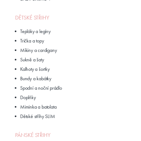
DĚTSKÉ STŘIHY
Tepláky a legíny
Trička a topy
Mikiny a cardigany
Sukně a šaty
Kalhoty a šortky
Bundy a kabátky
Spodní a noční prádlo
Doplňky
Miminka a batolata
Dětské střihy SLIM
PÁNSKÉ STŘIHY