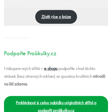
Zjistit více o knize
Podpořte Prošikulky.cz
Nákupem mých střihů v
e-shopu
podpoříte chod těchto
stránek (bez otravných reklam) se spoustou kvalitních
návodů
na šití zdarma
.
Prohlédnout si celou nabídku originálních střihů a
podpořit prošikulky.cz