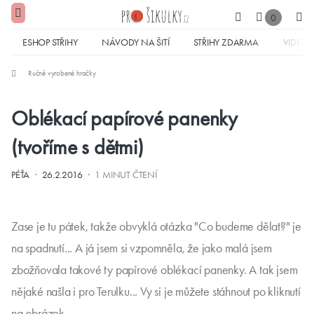
0
ESHOP STŘIHY
NÁVODY NA ŠITÍ
STŘIHY ZDARMA
VIDEA
Ručně vyrobené hračky
Oblékací papírové panenky
(tvoříme s dětmi)
·
·
PÉŤA
26.2.2016
1 MINUT ČTENÍ
Zase je tu pátek, takže obvyklá otázka "Co budeme dělat?" je
na spadnutí... A já jsem si vzpomněla, že jako malá jsem
zbožňovala takové ty papírové oblékací panenky. A tak jsem
nějaké našla i pro Terulku... Vy si je můžete stáhnout po kliknutí
na obrázek.