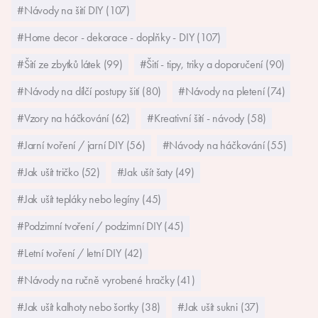
#Návody na šití DIY (107)
#Home decor - dekorace - doplňky - DIY (107)
#Šití ze zbytků látek (99)
#Šití - tipy, triky a doporučení (90)
#Návody na dílčí postupy šití (80)
#Návody na pletení (74)
#Vzory na háčkování (62)
#Kreativní šití - návody (58)
#Jarní tvoření / jarní DIY (56)
#Návody na háčkování (55)
#Jak ušít tričko (52)
#Jak ušít šaty (49)
#Jak ušít tepláky nebo legíny (45)
#Podzimní tvoření / podzimní DIY (45)
#Letní tvoření / letní DIY (42)
#Návody na ručně vyrobené hračky (41)
#Jak ušít kalhoty nebo šortky (38)
#Jak ušít sukni (37)