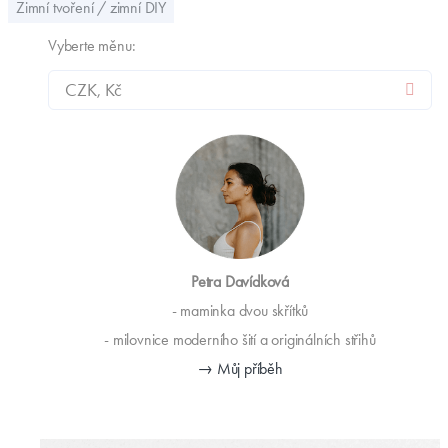
Zimní tvoření / zimní DIY
Vyberte měnu:
Petra Davídková
- maminka dvou skřítků
- milovnice moderního šití a originálních střihů
→ Můj příběh