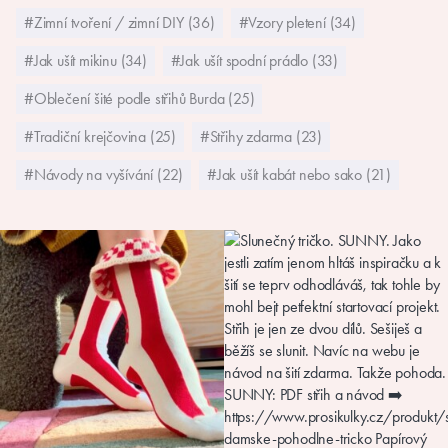
#Zimní tvoření / zimní DIY (36)
#Vzory pletení (34)
#Jak ušít mikinu (34)
#Jak ušít spodní prádlo (33)
#Oblečení šité podle střihů Burda (25)
#Tradiční krejčovina (25)
#Střihy zdarma (23)
#Návody na vyšívání (22)
#Jak ušít kabát nebo sako (21)