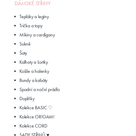
DÁMSKÉ STŘIHY
Tepláky a legíny
Trička a topy
Mikiny a cardigany
Sukně
Šaty
Kalhoty a šortky
Košile a halenky
Bundy a kabáty
Spodní a noční prádlo
Doplňky
Kolekce BASIC ♡
Kolekce OR!GAM!
Kolekce CORD
SADY STŘIHŮ ♥