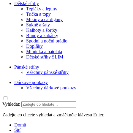
Dětské střihy
Tepláky a legíny
Trička a topy
Mikiny a cardigany
Sukně a šaty
Kalhoty a šortky
Bundy a kabátky
Spodní a noční prádlo
Doplňky
Miminka a batolata
Dětské střihy SLIM
Pánské střihy
Všechny pánské střihy
Dárkové poukazy
Všechny dárkové poukazy
Vyhledat:
Zadejte co chcete vyhledat a zmáčkněte klávesu Enter.
Domů
Šití