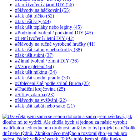
#Jarní tvoření / jarní DIY (56)
#Návody na háčkování (55)
#Jak ušít tričko (52)
#Jak ušít šaty (49)
#Jak ušít tepláky nebo legíny (45)
#Podzimní tvoření / podzimní DIY (45)
#Letní tvoření / letní DIY (42)
#Návody na ručně vyrobené hračky (41)
#Jak ušít kalhoty nebo šortky (38)
#Jak ušít sukni (37)
#Zimní tvoření / zimní DIY (36)
#Vzory pletení (34)
#Jak ušít mikinu (34)
#Jak ušít spodní prádlo (33)
#Oblečení šité podle střihů Burda (25)
#Tradiční krejčovina (25)
#Střihy zdarma (23)
#Návody na vyšívání (22)
#Jak ušít kabát nebo sako (21)