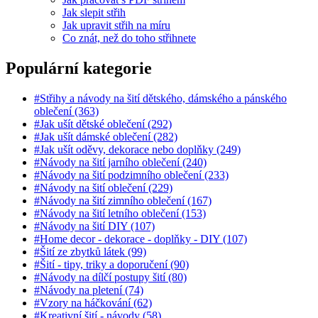
Jak slepit střih
Jak upravit střih na míru
Co znát, než do toho střihnete
Populární kategorie
#Střihy a návody na šití dětského, dámského a pánského
oblečení (363)
#Jak ušít dětské oblečení (292)
#Jak ušít dámské oblečení (282)
#Jak ušít oděvy, dekorace nebo doplňky (249)
#Návody na šití jarního oblečení (240)
#Návody na šití podzimního oblečení (233)
#Návody na šití oblečení (229)
#Návody na šití zimního oblečení (167)
#Návody na šití letního oblečení (153)
#Návody na šití DIY (107)
#Home decor - dekorace - doplňky - DIY (107)
#Šití ze zbytků látek (99)
#Šití - tipy, triky a doporučení (90)
#Návody na dílčí postupy šití (80)
#Návody na pletení (74)
#Vzory na háčkování (62)
#Kreativní šití - návody (58)