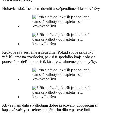
Nohavice složíme lícem dovnitř a sešpendlíme si krokové švy.
Krokové švy sešijeme a začistíme. Pokud švové přídavky
začišťujeme na overlocku, pak si u spodního kraje nohavic
ponecháme delší konce řetízků a ty zatáhneme pod smyčky.
Aby se nám dále s kalhotami dobře pracovalo, doporučuji si
kapsové váčky nastehovat k předním dílu v pasové linii.