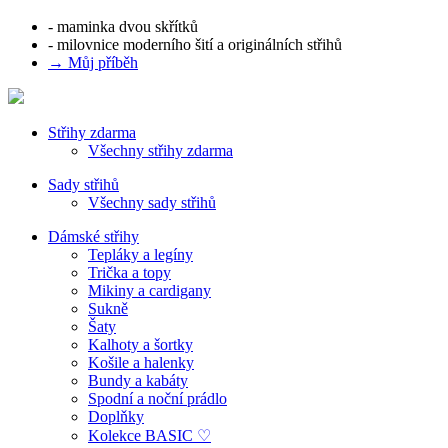
- maminka dvou skřítků
- milovnice moderního šití a originálních střihů
→ Můj příběh
Střihy zdarma
Všechny střihy zdarma
Sady střihů
Všechny sady střihů
Dámské střihy
Tepláky a legíny
Trička a topy
Mikiny a cardigany
Sukně
Šaty
Kalhoty a šortky
Košile a halenky
Bundy a kabáty
Spodní a noční prádlo
Doplňky
Kolekce BASIC ♡