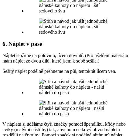
6. Náplet v pase
Náplet složíme na polovinu, lícem dovnitř. (Pro ušetření materiálu
mám náplet ze dvou dílů, které jsem k sobě sešila.)
Sešitý náplet podélně přehneme na půl, tentokrát lícem ven.
V nápletu si uděláme čtyři značky pomocí špendlíků, křídy nebo
cviky (malými nástřihy) tak, abychom celkový obvod nápletu
rozdělili na čtvrtiny. Pomocí značek si podélně přehnutý náplet