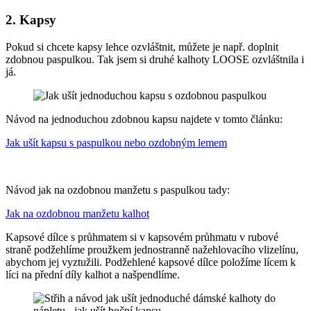
2. Kapsy
Pokud si chcete kapsy lehce ozvláštnit, můžete je např. doplnit
zdobnou paspulkou. Tak jsem si druhé kalhoty LOOSE ozvláštnila i
já.
Návod na jednoduchou zdobnou kapsu najdete v tomto článku:
Jak ušít kapsu s paspulkou nebo ozdobným lemem
Návod jak na ozdobnou manžetu s paspulkou tady:
Jak na ozdobnou manžetu kalhot
Kapsové dílce s průhmatem si v kapsovém průhmatu v rubové
straně podžehlíme proužkem jednostranně nažehlovacího vlizelínu,
abychom jej vyztužili. Podžehlené kapsové dílce položíme lícem k
líci na přední díly kalhot a našpendlíme.