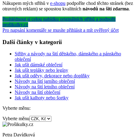
Nákupem mých střihů v
e-shopu
podpoříte chod těchto stránek (bez
otravných reklam) se spoustou kvalitních
návodů na šití zdarma
.
Prohlédnout si celou nabídku originálních střihů a podpořit
prošikulky.cz
Pro napsání komentáře se musíte přihlásit a mít ověřený účet
Další články v kategorii
Střihy a návody na šití dětského, dámského a pánského
oblečení
Jak ušít dámské oblečení
Jak ušít tepláky nebo legíny
Jak ušít oděvy, dekorace nebo doplňky
Návody na šití jarního oblečení
Návody na šití letního oblečení
Návody na šití oblečení
Jak ušít kalhoty nebo šortky
Vyberte měnu:
Vyberte měnu
Petra Davídková