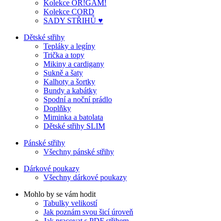
Kolekce OR!GAM!
Kolekce CORD
SADY STŘIHŮ ♥
Dětské střihy
Tepláky a legíny
Trička a topy
Mikiny a cardigany
Sukně a šaty
Kalhoty a šortky
Bundy a kabátky
Spodní a noční prádlo
Doplňky
Miminka a batolata
Dětské střihy SLIM
Pánské střihy
Všechny pánské střihy
Dárkové poukazy
Všechny dárkové poukazy
Mohlo by se vám hodit
Tabulky velikostí
Jak poznám svou šicí úroveň
Jak pracovat s PDF střihem