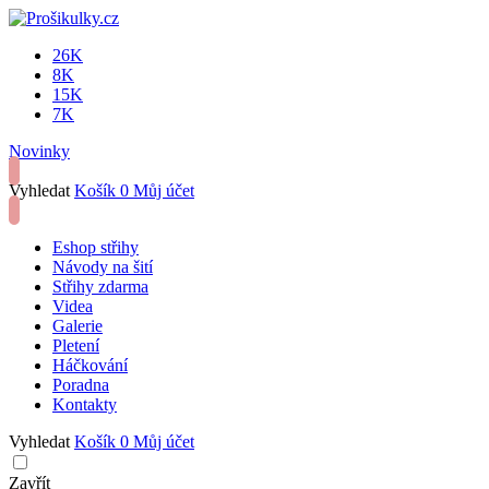
26K
8K
15K
7K
Novinky
Vyhledat
Košík
0
Můj účet
Eshop střihy
Návody na šití
Střihy zdarma
Videa
Galerie
Pletení
Háčkování
Poradna
Kontakty
Vyhledat
Košík
0
Můj účet
Zavřít