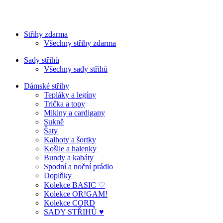
Střihy zdarma
Všechny střihy zdarma
Sady střihů
Všechny sady střihů
Dámské střihy
Tepláky a legíny
Trička a topy
Mikiny a cardigany
Sukně
Šaty
Kalhoty a šortky
Košile a halenky
Bundy a kabáty
Spodní a noční prádlo
Doplňky
Kolekce BASIC ♡
Kolekce OR!GAM!
Kolekce CORD
SADY STŘIHŮ ♥