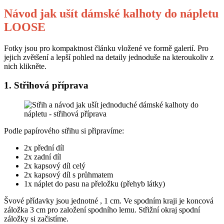
Návod jak ušít dámské kalhoty do nápletu
LOOSE
Fotky jsou pro kompaktnost článku vložené ve formě galerií. Pro
jejich zvětšení a lepší pohled na detaily jednoduše na kteroukoliv z
nich klikněte.
1. Střihová příprava
Podle papírového střihu si připravíme:
2x přední díl
2x zadní díl
2x kapsový díl celý
2x kapsový díl s průhmatem
1x náplet do pasu na přeložku (přehyb látky)
Švové přídavky jsou jednotné , 1 cm. Ve spodním kraji je koncová
záložka 3 cm pro založení spodního lemu. Střižní okraj spodní
záložky si začistíme.