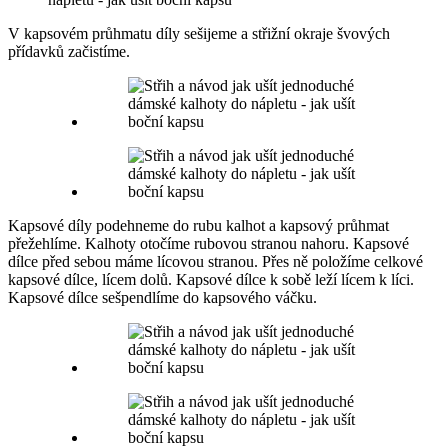
V kapsovém průhmatu díly sešijeme a střižní okraje švových
přídavků začistíme.
Kapsové díly podehneme do rubu kalhot a kapsový průhmat
přežehlíme. Kalhoty otočíme rubovou stranou nahoru. Kapsové
dílce před sebou máme lícovou stranou. Přes ně položíme celkové
kapsové dílce, lícem dolů. Kapsové dílce k sobě leží lícem k líci.
Kapsové dílce sešpendlíme do kapsového váčku.