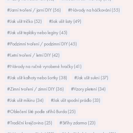
#Jarní tvoření / jarní DIY (56)
#Návody na háčkování (55)
#Jak ušít tričko (52)
#Jak ušít šaty (49)
#Jak ušít tepláky nebo legíny (45)
#Podzimní tvoření / podzimní DIY (45)
#Letní tvoření / letní DIY (42)
#Návody na ručně vyrobené hračky (41)
#Jak ušít kalhoty nebo šortky (38)
#Jak ušít sukni (37)
#Zimní tvoření / zimní DIY (36)
#Vzory pletení (34)
#Jak ušít mikinu (34)
#Jak ušít spodní prádlo (33)
#Oblečení šité podle střihů Burda (25)
#Tradiční krejčovina (25)
#Střihy zdarma (23)