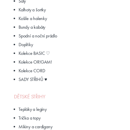
Šaty
Kalhoty a šortky
Košile a halenky
Bundy a kabáty
Spodní a noční prádlo
Doplňky
Kolekce BASIC ♡
Kolekce OR!GAM!
Kolekce CORD
SADY STŘIHŮ ♥
DĚTSKÉ STŘIHY
Tepláky a legíny
Trička a topy
Mikiny a cardigany