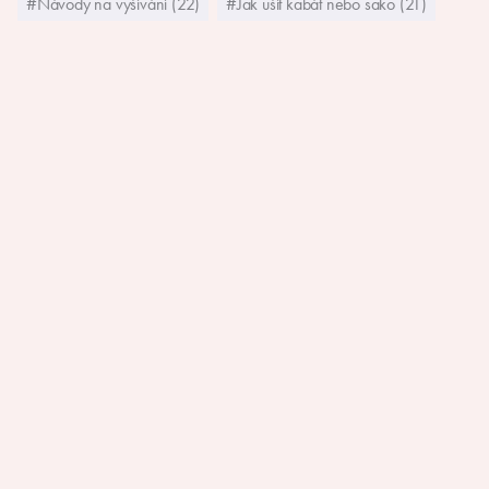
#Návody na vyšívání (22)
#Jak ušít kabát nebo sako (21)