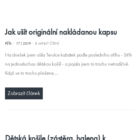
Jak ušít originální nakládanou kapsu
·
·
PÉŤA
17.1.2019
8 MINUT ČTENÍ
Na dnešek jsem ušila Terulce kabátek podle posledního střihu - Střih
na jednoduchou dětskou košili - a pojala jsem to trochu netradičně.
Když se to trochu přežene,…
Zobrazit článek
Dětská košile (zástěra, halena) k