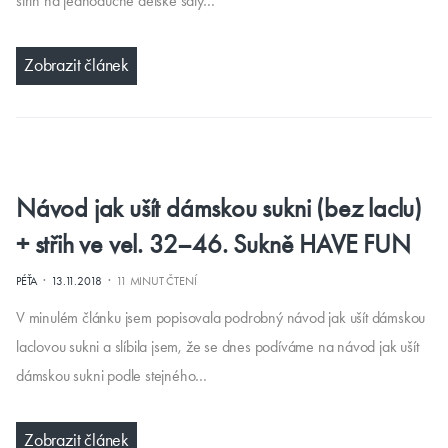
střih na jednoduché dětské šaty…
Zobrazit článek
Návod jak ušít dámskou sukni (bez laclu)
+ střih ve vel. 32–46. Sukně HAVE FUN
·
·
PÉŤA
13.11.2018
11 MINUT ČTENÍ
V minulém článku jsem popisovala podrobný návod jak ušít dámskou
laclovou sukni a slíbila jsem, že se dnes podíváme na návod jak ušít
dámskou sukni podle stejného…
Zobrazit článek