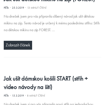
·
·
PÉŤA
25.3.2019
13 MINUT ČTENÍ
Na dnešek jsem pro vás připravila slíbený návod jak ušít dětskou
mikinu na zip. Tento návod je určený k mému poslednímu střihu: Střih
na dětskou mikinu na zip FOREST. …
Zobrazit článek
Jak ušít dámskou košili START (střih +
video návody na šití)
·
·
PÉŤA
15.3.2019
8 MINUT ČTENÍ
Na dnešek jsem si pro vás připravila nový střih na jednoduchou