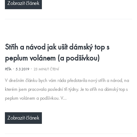
Zobrazit článek
Střih a návod jak ušít dámský top s
peplum volánem (a podšívkou)
·
·
PÉŤA
5.3.2019
23 MINUT ČTENÍ
V dnešním článku bych vám ráda představila nový střih a návod, na
kterém jsem pracovala poslední tři týdny. Je to střih na dámský top s
peplum volánem a podšívkou. V…
Zobrazit článek