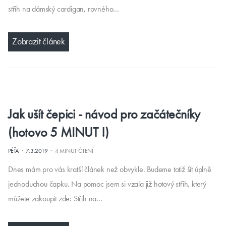
střih na dámský cardigan, rovného…
Zobrazit článek
Jak ušít čepici - návod pro začátečníky
(hotovo 5 MINUT !)
·
·
PÉŤA
7.3.2019
4 MINUT ČTENÍ
Dnes mám pro vás kratší článek než obvykle. Budeme totiž šít úplně
jednoduchou čapku. Na pomoc jsem si vzala již hotový střih, který
můžete zakoupit zde: Střih na…