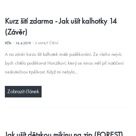
Kurz šití zdarma - Jak ušít kalhotky 14
(Závěr)
·
·
PÉŤA
16.4.2019
3 MINUT ČTENÍ
A na závěr kurzu šití kalhotek malé poděkování. Ze všeho nejvíc
bych chtěla poděkovat Honzíkovi, který se mnou měl při natáčení
neskutečnou trpělivost. Když mi nebylo…
Zobrazit článek
Jak ušít dětskou mikinu na zip (FOREST)