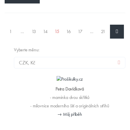
1
…
13
14
15
16
17
…
21
Vyberte měnu:
Petra Davídková
- maminka dvou skřítků
- milovnice moderního šití a originálních střihů
→ Můj příběh