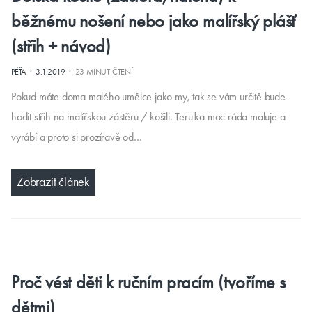
běžnému nošení nebo jako malířský plášť
(střih + návod)
·
·
PÉŤA
3.1.2019
23 MINUT ČTENÍ
Pokud máte doma malého umělce jako my, tak se vám určitě bude
hodit střih na malířskou zástěru / košili. Terulka moc ráda maluje a
vyrábí a proto si prozíravě od…
Zobrazit článek
Proč vést děti k ručním pracím (tvoříme s
dětmi)