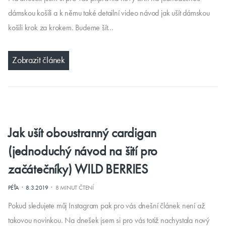
dámskou košili a k němu také detailní video návod jak ušít dámskou
košili krok za krokem. Budeme šít…
Zobrazit článek
Jak ušít oboustranný cardigan
(jednoduchý návod na šití pro
začátečníky) WILD BERRIES
·
·
PÉŤA
8.3.2019
8 MINUT ČTENÍ
Pokud sledujete můj Instagram pak pro vás dnešní článek není až
takovou novinkou. Na dnešek jsem si pro vás totiž nachystala nový