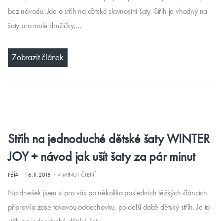
bez návodu. Jde o střih na dětské slavnostní šaty. Střih je vhodný na
šaty pro malé družičky,…
Zobrazit článek
Střih na jednoduché dětské šaty WINTER
JOY + návod jak ušít šaty za pár minut
·
·
PÉŤA
16.11.2018
4 MINUT ČTENÍ
Na dnešek jsem si pro vás po několika posledních těžkých článcích
připravila zase takovou oddechovku, po delší době dětský střih. Je to