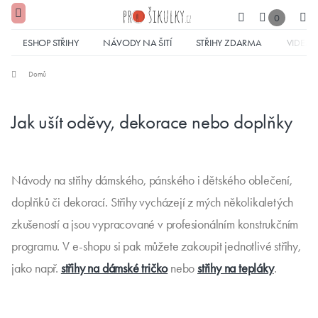
0
ESHOP STŘIHY
NÁVODY NA ŠITÍ
STŘIHY ZDARMA
VIDEA
Domů
Jak ušít oděvy, dekorace nebo doplňky
Návody na střihy dámského, pánského i dětského oblečení,
doplňků či dekorací. Střihy vycházejí z mých několikaletých
zkušeností a jsou vypracované v profesionálním konstrukčním
programu. V e-shopu si pak můžete zakoupit jednotlivé střihy,
jako např.
střihy na dámské tričko
nebo
střihy na tepláky
.