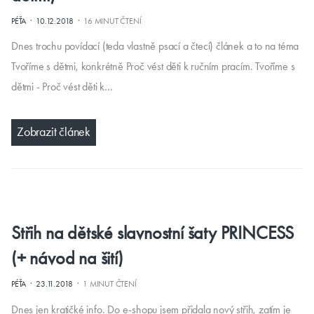
·
·
PÉŤA
10.12.2018
16 MINUT ČTENÍ
Dnes trochu povídací (teda vlastně psací a čtecí) článek a to na téma
Tvoříme s dětmi, konkrétně Proč vést děti k ručním pracím. Tvoříme s
dětmi - Proč vést děti k…
Zobrazit článek
Střih na dětské slavnostní šaty PRINCESS
(+ návod na šití)
·
·
PÉŤA
23.11.2018
1 MINUT ČTENÍ
Dnes jen kratičké info. Do e-shopu jsem přidala nový střih, zatím je