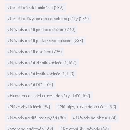
#Jak ušít dámské oblečení (282)
#Jak ušít oděvy, dekorace nebo doplňky (249)
#Návody na šití jarního oblečení (240)
#Návody na šití podzimního oblečení (233)
#Návody na šití oblečení (229)
#Návody na šití zimního oblečení (167)
#Návody na šití letního oblečení (153)
#Návody na šití DIY (107)
#Home decor - dekorace - doplňky - DIY (107)
#Šití ze zbytků látek (99)
#Šití - tipy, triky a doporučení (90)
#Návody na dílčí postupy šití (80)
#Návody na pletení (74)
#Vzory na háčkování (62)
#Kreativní šití - návody (58)