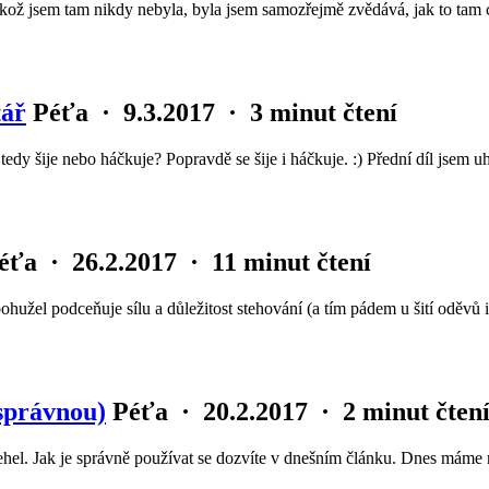
ikož jsem tam nikdy nebyla, byla jsem samozřejmě zvědává, jak to tam 
tář
Péťa
·
9.3.2017
·
3 minut čtení
 tedy šije nebo háčkuje? Popravdě se šije i háčkuje. :) Přední díl jse
éťa
·
26.2.2017
·
11 minut čtení
 bohužel podceňuje sílu a důležitost stehování (a tím pádem u šití oděvů
 správnou)
Péťa
·
20.2.2017
·
2 minut čten
ch jehel. Jak je správně používat se dozvíte v dnešním článku. Dnes mám