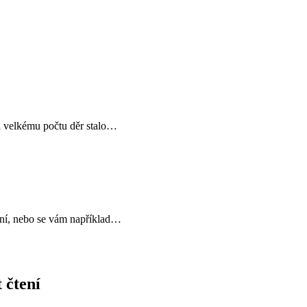
i velkému počtu děr stalo…
čení, nebo se vám například…
 čtení