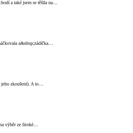
chodí a také jsem se těšila na…
m uháčkovala a&nbsp;zádíčka…
 i jeho zkoušení). A to…
í
e na výběr ze široké…