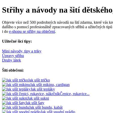
Střihy a návody na šití dětskéh
Objevte více než 500 podrobných návodů na šití zdarma, které vás kr
dalšího s pomocí profesionálně zpracovaných střihů a užitečných tipů 
i do
e-shopu se střihy na oblečení
.
Užitečné šicí tipy:
Mini návody, tipy a triky
Úpravy střihu
Druhy látek
Šití oblečení:
Jak ušít tričko
Jak ušít mikinu, cardigan
Jak ušít tepláky
Čepice, rukavice...
Jak ušít sukni
Jak ušít šaty
Jak ušít bundu, kabát
Jak ušít spodní prádlo