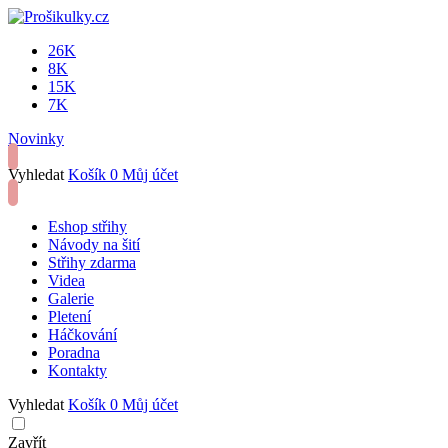
26K
8K
15K
7K
Novinky
Vyhledat
Košík
0
Můj účet
Eshop střihy
Návody na šití
Střihy zdarma
Videa
Galerie
Pletení
Háčkování
Poradna
Kontakty
Vyhledat
Košík
0
Můj účet
Zavřít