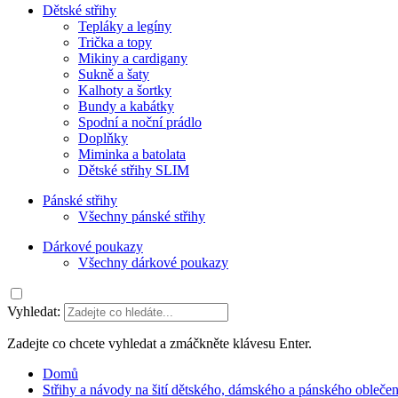
Dětské střihy
Tepláky a legíny
Trička a topy
Mikiny a cardigany
Sukně a šaty
Kalhoty a šortky
Bundy a kabátky
Spodní a noční prádlo
Doplňky
Miminka a batolata
Dětské střihy SLIM
Pánské střihy
Všechny pánské střihy
Dárkové poukazy
Všechny dárkové poukazy
Vyhledat:
Zadejte co chcete vyhledat a zmáčkněte klávesu Enter.
Domů
Střihy a návody na šití dětského, dámského a pánského oblečen