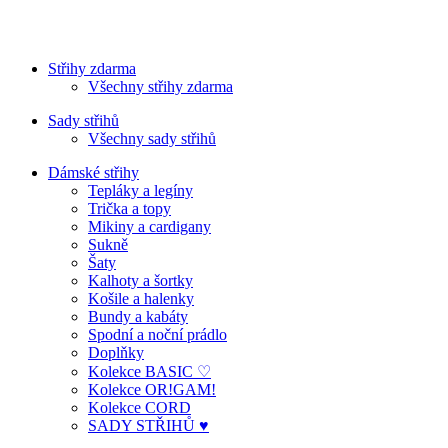
Střihy zdarma
Všechny střihy zdarma
Sady střihů
Všechny sady střihů
Dámské střihy
Tepláky a legíny
Trička a topy
Mikiny a cardigany
Sukně
Šaty
Kalhoty a šortky
Košile a halenky
Bundy a kabáty
Spodní a noční prádlo
Doplňky
Kolekce BASIC ♡
Kolekce OR!GAM!
Kolekce CORD
SADY STŘIHŮ ♥