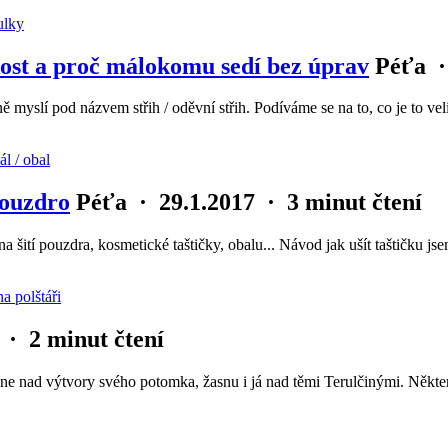
ikost a proč málokomu sedí bez úprav
Péťa
ně myslí pod názvem střih / oděvní střih. Podíváme se na to, co je to v
pouzdro
Péťa
·
29.1.2017
·
3 minut čtení
na šití pouzdra, kosmetické taštičky, obalu... Návod jak ušít taštičku j
·
2 minut čtení
žasne nad výtvory svého potomka, žasnu i já nad těmi Terulčinými. Ně