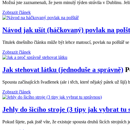
Možná jste zaznamenali, že jsem minulý týden strávila v Dublinu. Jel
Zobrazit článek
Návod jak ušít (háčkovaný) povlak na polš
Titulek dnešního článku může být lehce matoucí, povlak na polštář se
Zobrazit článek
Jak stehovat látku (jednoduše a správně)
P
Spousta začínajících švadlenek (ale i těch, které nějaký pátek už šijí)
Zobrazit článek
Jehly do šicího stroje (3 tipy jak vybrat tu
Pokud šijete, pak jistě víte, že existuje spousta druhů šicích strojní