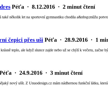
 dres
Péťa
·
8.12.2016
·
2 minut čtení
lá také několik let na sportovní gymnastiku chodila a&nbsp;můžu potvrd
ní čepici přes uši
Péťa
·
28.9.2016
·
1 min
e krásně teplo, ale když slunce zajde nebo už se chýlí k večeru, začne
Péťa
·
24.9.2016
·
3 minut čtení
si nějaký nový ušít. Z Unuodesign.cz mám nádhernou funkční látku, kt