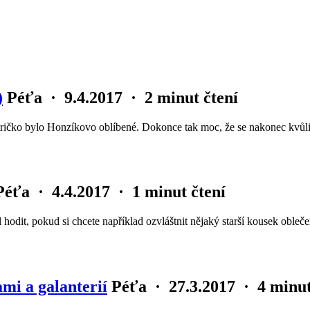
)
Péťa
·
9.4.2017
·
2 minut čtení
 tričko bylo Honzíkovo oblíbené. Dokonce tak moc, že se nakonec kvůl
Péťa
·
4.4.2017
·
1 minut čtení
l hodit, pokud si chcete například ozvláštnit nějaký starší kousek oble
i a galanterií
Péťa
·
27.3.2017
·
4 minut