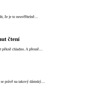
it, že je to neuvěřitelně…
ut čtení
 být pěkně chladno. A přesně…
erá se právě na takový dámský…