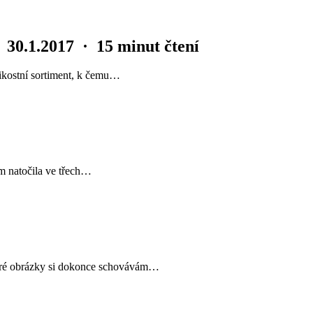
·
30.1.2017
·
15 minut čtení
elikostní sortiment, k čemu…
sem natočila ve třech…
které obrázky si dokonce schovávám…