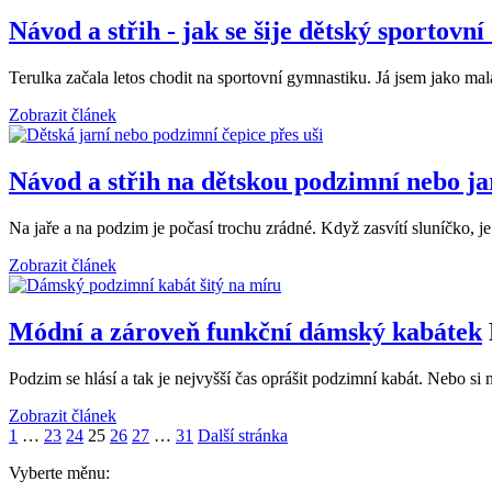
Návod a střih - jak se šije dětský sportovní
Terulka začala letos chodit na sportovní gymnastiku. Já jsem jako ma
Zobrazit článek
Návod a střih na dětskou podzimní nebo jar
Na jaře a na podzim je počasí trochu zrádné. Když zasvítí sluníčko, j
Zobrazit článek
Módní a zároveň funkční dámský kabátek
Podzim se hlásí a tak je nejvyšší čas oprášit podzimní kabát. Nebo 
Zobrazit článek
1
…
23
24
25
26
27
…
31
Další stránka
Vyberte měnu: