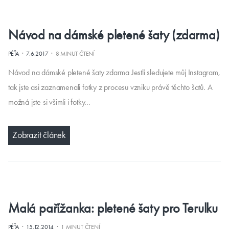
Návod na dámské pletené šaty (zdarma)
·
·
PÉŤA
7.6.2017
8 MINUT ČTENÍ
Návod na dámské pletené šaty zdarma Jestli sledujete můj Instagram,
tak jste asi zaznamenali fotky z procesu vzniku právě těchto šatů. A
možná jste si všimli i fotky…
Zobrazit článek
Malá pařížanka: pletené šaty pro Terulku
·
·
PÉŤA
15.12.2014
1 MINUT ČTENÍ