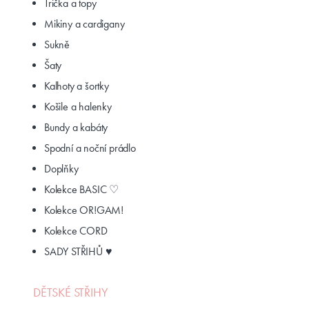
Trička a topy
Mikiny a cardigany
Sukně
Šaty
Kalhoty a šortky
Košile a halenky
Bundy a kabáty
Spodní a noční prádlo
Doplňky
Kolekce BASIC ♡
Kolekce OR!GAM!
Kolekce CORD
SADY STŘIHŮ ♥
DĚTSKÉ STŘIHY