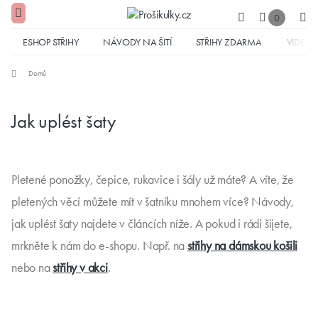
0
ESHOP STŘIHY
NÁVODY NA ŠITÍ
STŘIHY ZDARMA
VIDEA
Domů
Jak uplést šaty
Pletené ponožky, čepice, rukavice i šály už máte? A víte, že
pletených věcí můžete mít v šatníku mnohem více? Návody,
jak uplést šaty najdete v článcích níže. A pokud i rádi šijete,
mrkněte k nám do e-shopu. Např. na
střihy na dámskou košili
nebo na
střihy v akci
.