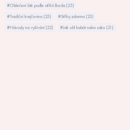
#Oblečení šité podle střihů Burda (25)
#Tradiční krejčovina (25)
#Střihy zdarma (23)
#Návody na vyšívání (22)
#Jak ušít kabát nebo sako (21)