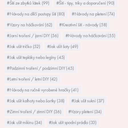
#Šití ze zbytků látek (99)
#Šití - tipy, triky a doporučení (90)
#Návody na dílčí postupy šití (80)
#Návody na pletení (74)
#Vzory na háčkování (62)
#Kreativní šití - návody (58)
#Jarní tvoření / jarní DIY (56)
#Návody na háčkování (55)
#Jak ušít tričko (52)
#Jak ušít šaty (49)
#Jak ušít tepláky nebo legíny (45)
#Podzimní tvoření / podzimní DIY (45)
#Letní tvoření / letní DIY (42)
#Návody na ručně vyrobené hračky (41)
#Jak ušít kalhoty nebo šortky (38)
#Jak ušít sukni (37)
#Zimní tvoření / zimní DIY (36)
#Vzory pletení (34)
#Jak ušít mikinu (34)
#Jak ušít spodní prádlo (33)