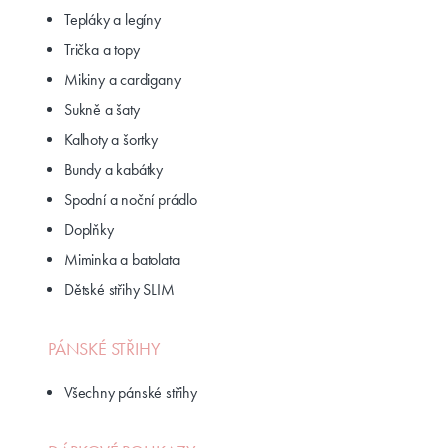
Tepláky a legíny
Trička a topy
Mikiny a cardigany
Sukně a šaty
Kalhoty a šortky
Bundy a kabátky
Spodní a noční prádlo
Doplňky
Miminka a batolata
Dětské střihy SLIM
PÁNSKÉ STŘIHY
Všechny pánské střihy