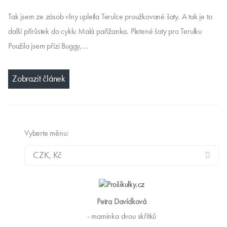
Tak jsem ze zásob vlny upletla Terulce proužkované šaty. A tak je to
další přírůstek do cyklu Malá pařížanka. Pletené šaty pro Terulku
Použila jsem přízi Buggy,…
Zobrazit článek
Vyberte měnu:
Petra Davídková
- maminka dvou skřítků