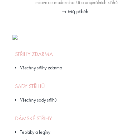
- milovnice moderního šití a originálních střihů
→ Můj příběh
STŘIHY ZDARMA
Všechny střihy zdarma
SADY STŘIHŮ
Všechny sady střihů
DÁMSKÉ STŘIHY
Tepláky a legíny