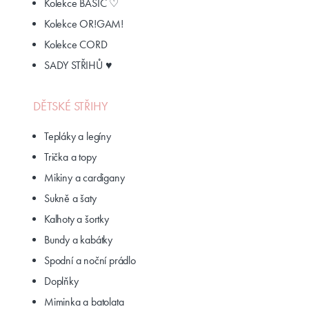
Kolekce BASIC ♡
Kolekce OR!GAM!
Kolekce CORD
SADY STŘIHŮ ♥
DĚTSKÉ STŘIHY
Tepláky a legíny
Trička a topy
Mikiny a cardigany
Sukně a šaty
Kalhoty a šortky
Bundy a kabátky
Spodní a noční prádlo
Doplňky
Miminka a batolata