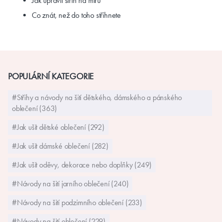
Jak upravit střih na míru
Co znát, než do toho střihnete
POPULÁRNÍ KATEGORIE
#Střihy a návody na šití dětského, dámského a pánského
oblečení (363)
#Jak ušít dětské oblečení (292)
#Jak ušít dámské oblečení (282)
#Jak ušít oděvy, dekorace nebo doplňky (249)
#Návody na šití jarního oblečení (240)
#Návody na šití podzimního oblečení (233)
#Návody na šití oblečení (229)