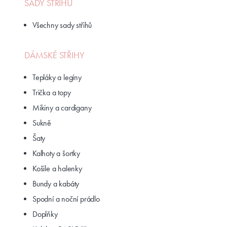
SADY STŘIHŮ
Všechny sady střihů
DÁMSKÉ STŘIHY
Tepláky a legíny
Trička a topy
Mikiny a cardigany
Sukně
Šaty
Kalhoty a šortky
Košile a halenky
Bundy a kabáty
Spodní a noční prádlo
Doplňky