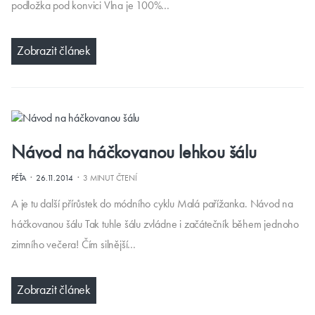
podložka pod konvici Vlna je 100%…
Zobrazit článek
Návod na háčkovanou lehkou šálu
·
·
PÉŤA
26.11.2014
3 MINUT ČTENÍ
A je tu další přírůstek do módního cyklu Malá pařížanka. Návod na
háčkovanou šálu Tak tuhle šálu zvládne i začátečník během jednoho
zimního večera! Čím silnější…
Zobrazit článek