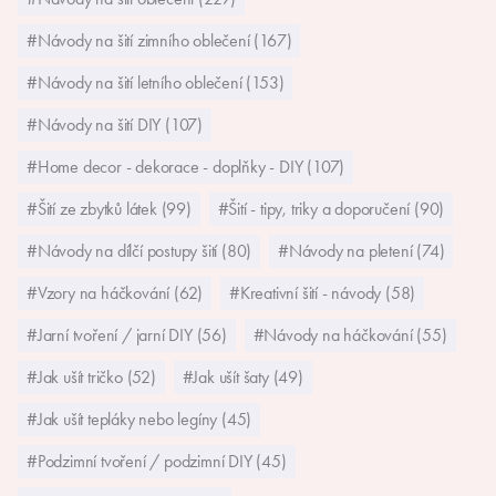
#Návody na šití zimního oblečení (167)
#Návody na šití letního oblečení (153)
#Návody na šití DIY (107)
#Home decor - dekorace - doplňky - DIY (107)
#Šití ze zbytků látek (99)
#Šití - tipy, triky a doporučení (90)
#Návody na dílčí postupy šití (80)
#Návody na pletení (74)
#Vzory na háčkování (62)
#Kreativní šití - návody (58)
#Jarní tvoření / jarní DIY (56)
#Návody na háčkování (55)
#Jak ušít tričko (52)
#Jak ušít šaty (49)
#Jak ušít tepláky nebo legíny (45)
#Podzimní tvoření / podzimní DIY (45)