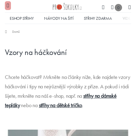
0
ESHOP STŘIHY
NÁVODY NA ŠITÍ
STŘIHY ZDARMA
VIDEA
Domů
Vzory na háčkování
Chcete háčkovat? Mrkněte na články níže, kde najdete vzory
háčkování i tipy na nejrůznější výrobky z příze. A pokud i rádi
šijete, mrkněte na náš e-shop, např. na
střihy na dámské
tepláky
nebo na
střihy na dětské tričko
.