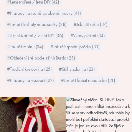
#Letní tvoření / letní DIY (42)
#Návody na ručně vyrobené hračky (41)
#Jak ušít kalhoty nebo šortky (38)
#Jak ušít sukni (37)
#Zimní tvoření / zimní DIY (36)
#Vzory pletení (34)
#Jak ušít mikinu (34)
#Jak ušít spodní prádlo (33)
#Oblečení šité podle střihů Burda (25)
#Tradiční krejčovina (25)
#Střihy zdarma (23)
#Návody na vyšívání (22)
#Jak ušít kabát nebo sako (21)