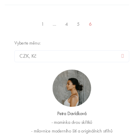
1
…
4
5
6
Vyberte měnu:
Petra Davídková
- maminka dvou skřítků
- milovnice moderního šití a originálních střihů