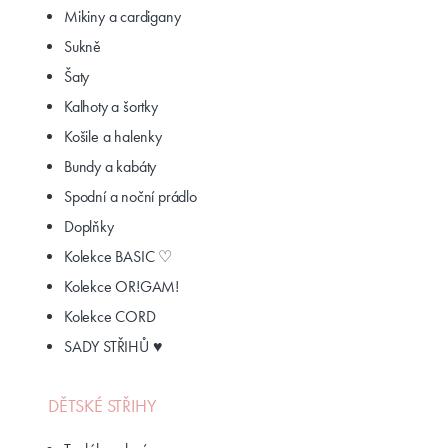
Mikiny a cardigany
Sukně
Šaty
Kalhoty a šortky
Košile a halenky
Bundy a kabáty
Spodní a noční prádlo
Doplňky
Kolekce BASIC ♡
Kolekce OR!GAM!
Kolekce CORD
SADY STŘIHŮ ♥
DĚTSKÉ STŘIHY