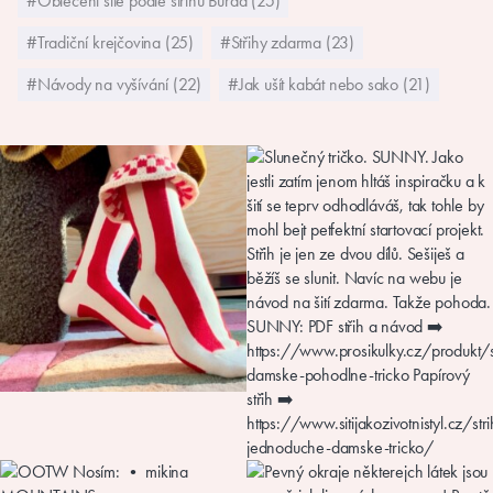
#Oblečení šité podle střihů Burda (25)
#Tradiční krejčovina (25)
#Střihy zdarma (23)
#Návody na vyšívání (22)
#Jak ušít kabát nebo sako (21)