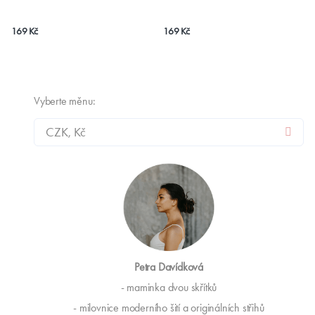
169 Kč
169 Kč
Vyberte měnu:
Petra Davídková
- maminka dvou skřítků
- milovnice moderního šití a originálních střihů