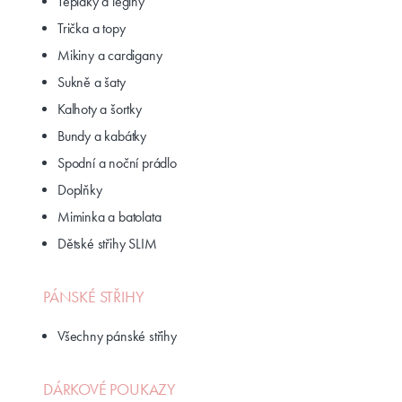
Tepláky a legíny
Trička a topy
Mikiny a cardigany
Sukně a šaty
Kalhoty a šortky
Bundy a kabátky
Spodní a noční prádlo
Doplňky
Miminka a batolata
Dětské střihy SLIM
PÁNSKÉ STŘIHY
Všechny pánské střihy
DÁRKOVÉ POUKAZY