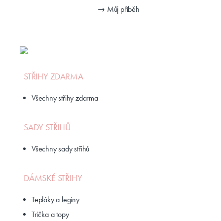
→ Můj příběh
STŘIHY ZDARMA
Všechny střihy zdarma
SADY STŘIHŮ
Všechny sady střihů
DÁMSKÉ STŘIHY
Tepláky a legíny
Trička a topy