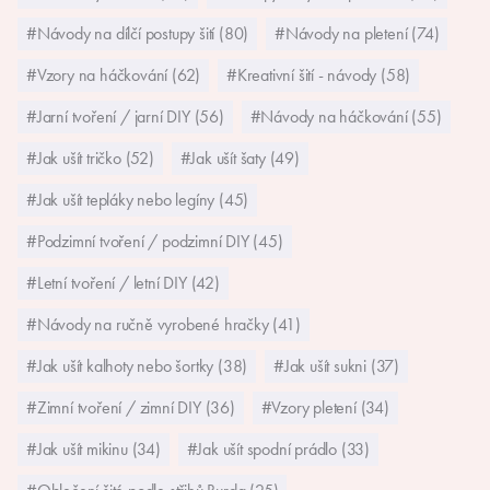
#Návody na dílčí postupy šití (80)
#Návody na pletení (74)
#Vzory na háčkování (62)
#Kreativní šití - návody (58)
#Jarní tvoření / jarní DIY (56)
#Návody na háčkování (55)
#Jak ušít tričko (52)
#Jak ušít šaty (49)
#Jak ušít tepláky nebo legíny (45)
#Podzimní tvoření / podzimní DIY (45)
#Letní tvoření / letní DIY (42)
#Návody na ručně vyrobené hračky (41)
#Jak ušít kalhoty nebo šortky (38)
#Jak ušít sukni (37)
#Zimní tvoření / zimní DIY (36)
#Vzory pletení (34)
#Jak ušít mikinu (34)
#Jak ušít spodní prádlo (33)