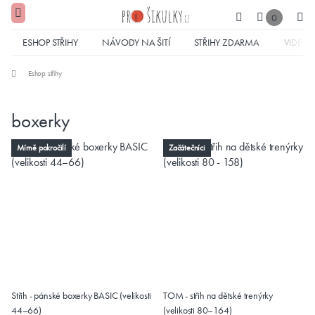
0
ESHOP STŘIHY
NÁVODY NA ŠITÍ
STŘIHY ZDARMA
VIDEA
Eshop střihy
boxerky
Mírně pokročilí
Začátečníci
Střih - pánské boxerky BASIC (velikosti
TOM - střih na dětské trenýrky
44–66)
(velikosti 80–164)