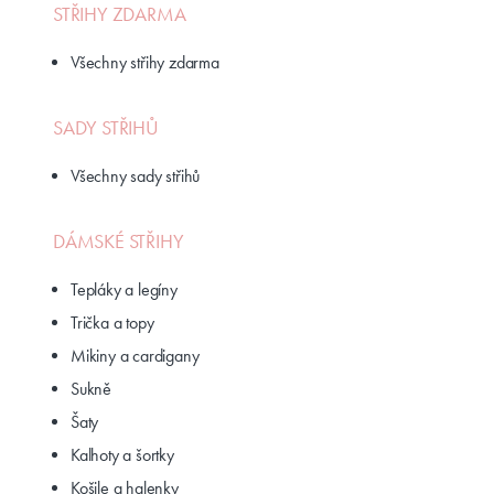
STŘIHY ZDARMA
Všechny střihy zdarma
SADY STŘIHŮ
Všechny sady střihů
DÁMSKÉ STŘIHY
Tepláky a legíny
Trička a topy
Mikiny a cardigany
Sukně
Šaty
Kalhoty a šortky
Košile a halenky