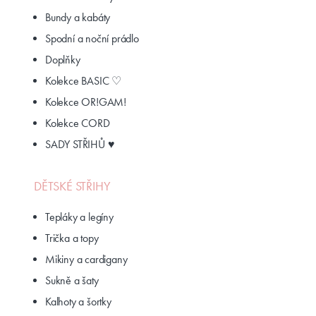
Bundy a kabáty
Spodní a noční prádlo
Doplňky
Kolekce BASIC ♡
Kolekce OR!GAM!
Kolekce CORD
SADY STŘIHŮ ♥
DĚTSKÉ STŘIHY
Tepláky a legíny
Trička a topy
Mikiny a cardigany
Sukně a šaty
Kalhoty a šortky