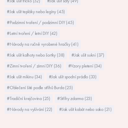
#Jak ušít tričko (52)
#Jak ušít šaty (49)
#Jak ušít tepláky nebo legíny (45)
#Podzimní tvoření / podzimní DIY (45)
#Letní tvoření / letní DIY (42)
#Návody na ručně vyrobené hračky (41)
#Jak ušít kalhoty nebo šortky (38)
#Jak ušít sukni (37)
#Zimní tvoření / zimní DIY (36)
#Vzory pletení (34)
#Jak ušít mikinu (34)
#Jak ušít spodní prádlo (33)
#Oblečení šité podle střihů Burda (25)
#Tradiční krejčovina (25)
#Střihy zdarma (23)
#Návody na vyšívání (22)
#Jak ušít kabát nebo sako (21)