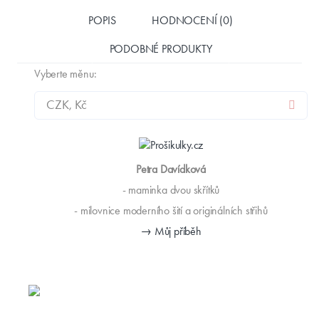
POPIS
HODNOCENÍ (0)
PODOBNÉ PRODUKTY
Vyberte měnu:
Petra Davídková
- maminka dvou skřítků
- milovnice moderního šití a originálních střihů
→ Můj příběh