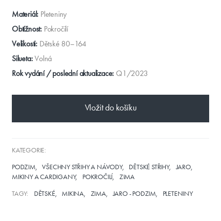
Materiál:
Pleteniny
Obtížnost:
Pokročilí
Velikosti:
Dětské 80–164
Silueta:
Volná
Rok vydání / poslední aktualizace:
Q1/2023
Vložit do košíku
KATEGORIE:
PODZIM
VŠECHNY STŘIHY A NÁVODY
DĚTSKÉ STŘIHY
JARO
MIKINY A CARDIGANY
POKROČILÍ
ZIMA
TAGY:
DĚTSKÉ
MIKINA
ZIMA
JARO - PODZIM
PLETENINY