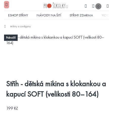
0
ESHOP STŘIHY
NÁVODY NA ŠITÍ
STŘIHY ZDARMA
VIDEA
Mikiny a cardigany
Pokročilí
Střih - dětská mikina s klokankou a
kapucí SOFT (velikosti 80–164)
199 Kč