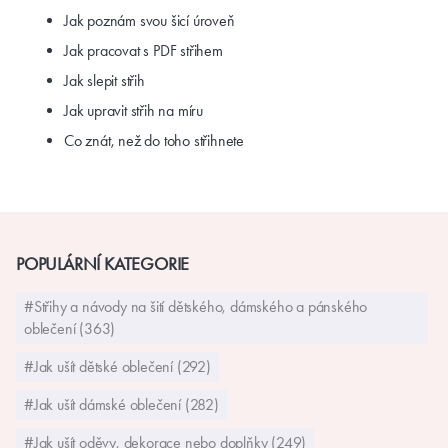
Jak poznám svou šicí úroveň
Jak pracovat s PDF střihem
Jak slepit střih
Jak upravit střih na míru
Co znát, než do toho střihnete
POPULÁRNÍ KATEGORIE
#Střihy a návody na šití dětského, dámského a pánského
oblečení (363)
#Jak ušít dětské oblečení (292)
#Jak ušít dámské oblečení (282)
#Jak ušít oděvy, dekorace nebo doplňky (249)