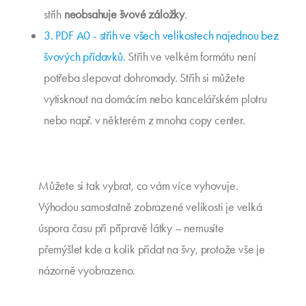
střih
neobsahuje švové záložky
.
3. PDF A0 - střih ve všech velikostech najednou bez
švových přídavků.
Střih ve velkém formátu není
potřeba slepovat dohromady. Střih si můžete
vytisknout na domácím nebo kancelářském plotru
nebo např. v některém z mnoha copy center.
Můžete si tak vybrat, co vám více vyhovuje.
Výhodou samostatně zobrazené velikosti je velká
úspora času při přípravě látky – nemusíte
přemýšlet kde a kolik přidat na švy, protože vše je
názorně vyobrazeno.