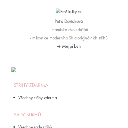
Petra Davídková
- maminka dvou skřítků
- milovnice moderního šití a originálních střihů
→ Můj příběh
STŘIHY ZDARMA
Všechny střihy zdarma
SADY STŘIHŮ
Všechny sady střihů