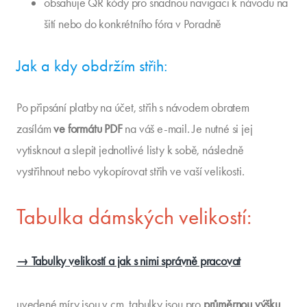
obsahuje QR kódy pro snadnou navigaci k návodu na
šití nebo do konkrétního fóra v Poradně
Jak a kdy obdržím střih:
Po připsání platby na účet, střih s návodem obratem
zasílám
ve formátu PDF
na váš e-mail. Je nutné si jej
vytisknout a slepit jednotlivé listy k sobě, následně
vystřihnout nebo vykopírovat střih ve vaší velikosti.
Tabulka dámských velikostí:
→ Tabulky velikostí a jak s nimi správně pracovat
uvedené míry jsou v cm, tabulky jsou pro
průměrnou výšku