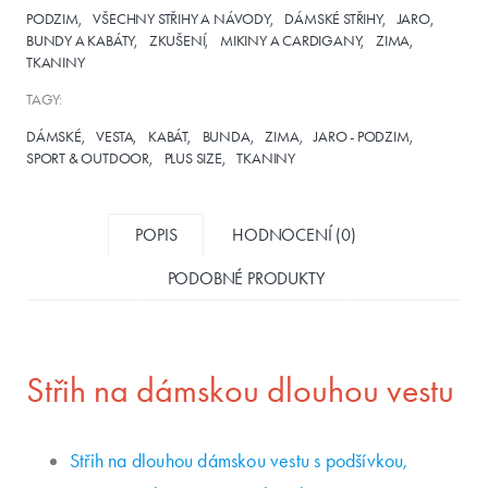
PODZIM
VŠECHNY STŘIHY A NÁVODY
DÁMSKÉ STŘIHY
JARO
BUNDY A KABÁTY
ZKUŠENÍ
MIKINY A CARDIGANY
ZIMA
TKANINY
TAGY:
DÁMSKÉ
VESTA
KABÁT
BUNDA
ZIMA
JARO - PODZIM
SPORT & OUTDOOR
PLUS SIZE
TKANINY
POPIS
HODNOCENÍ (0)
PODOBNÉ PRODUKTY
Střih na dámskou dlouhou vestu
Střih na dlouhou dámskou vestu s podšívkou,