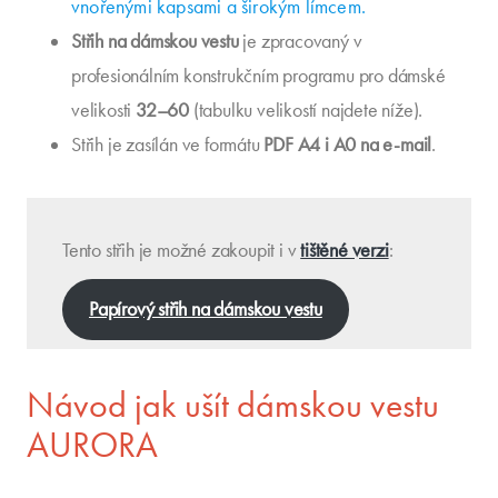
vnořenými kapsami a širokým límcem.
Střih na dámskou vestu
je zpracovaný v
profesionálním konstrukčním programu pro dámské
velikosti
32–60
(tabulku velikostí najdete níže).
Střih je zasílán ve formátu
PDF A4 i A0 na e-mail
.
Tento střih je možné zakoupit i v
tištěné verzi
:
Papírový střih na dámskou vestu
Návod jak ušít dámskou vestu
AURORA