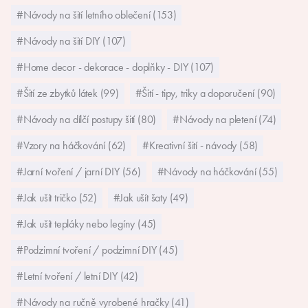
#Návody na šití letního oblečení (153)
#Návody na šití DIY (107)
#Home decor - dekorace - doplňky - DIY (107)
#Šití ze zbytků látek (99)
#Šití - tipy, triky a doporučení (90)
#Návody na dílčí postupy šití (80)
#Návody na pletení (74)
#Vzory na háčkování (62)
#Kreativní šití - návody (58)
#Jarní tvoření / jarní DIY (56)
#Návody na háčkování (55)
#Jak ušít tričko (52)
#Jak ušít šaty (49)
#Jak ušít tepláky nebo legíny (45)
#Podzimní tvoření / podzimní DIY (45)
#Letní tvoření / letní DIY (42)
#Návody na ručně vyrobené hračky (41)