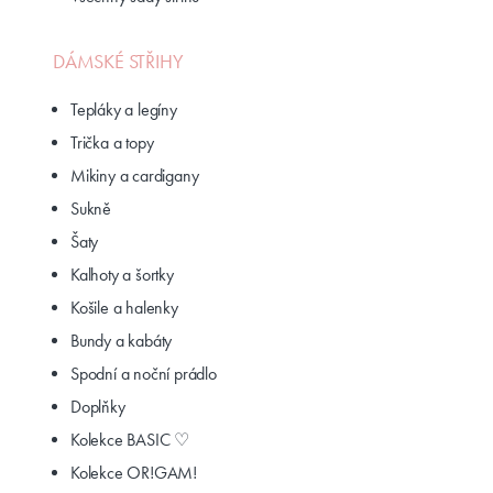
DÁMSKÉ STŘIHY
Tepláky a legíny
Trička a topy
Mikiny a cardigany
Sukně
Šaty
Kalhoty a šortky
Košile a halenky
Bundy a kabáty
Spodní a noční prádlo
Doplňky
Kolekce BASIC ♡
Kolekce OR!GAM!