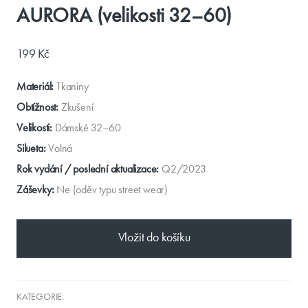
AURORA (velikosti 32–60)
199 Kč
Materiál:
Tkaniny
Obtížnost:
Zkušení
Velikosti:
Dámské 32–60
Silueta:
Volná
Rok vydání / poslední aktualizace:
Q2/2023
Záševky:
Ne (oděv typu street wear)
Vložit do košíku
KATEGORIE: