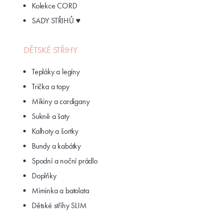
Kolekce CORD
SADY STŘIHŮ ♥
DĚTSKÉ STŘIHY
Tepláky a legíny
Trička a topy
Mikiny a cardigany
Sukně a šaty
Kalhoty a šortky
Bundy a kabátky
Spodní a noční prádlo
Doplňky
Miminka a batolata
Dětské střihy SLIM