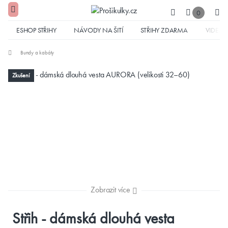
0
ESHOP STŘIHY
NÁVODY NA ŠITÍ
STŘIHY ZDARMA
VIDEA
Bundy a kabáty
Zkušení
Zobrazit více
Střih - dámská dlouhá vesta