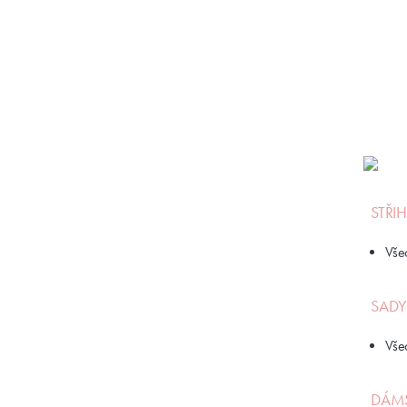
STŘI
Vše
SADY
Vše
DÁMS