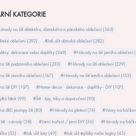
RNÍ KATEGORIE
návody na šití dětského, dámského a pánského oblečení (363)
dětské oblečení (292)
#Jak ušít dámské oblečení (282)
 oděvy, dekorace nebo doplňky (249)
#Návody na šití jarního oblečení 
a šití podzimního oblečení (233)
#Návody na šití oblečení (229)
 šití zimního oblečení (167)
#Návody na šití letního oblečení (153)
 šití DIY (107)
#Home decor - dekorace - doplňky - DIY (107)
ytků látek (99)
#Šití - tipy, triky a doporučení (90)
 dílčí postupy šití (80)
#Návody na pletení (74)
#Vzory na háčkov
šití - návody (58)
#Jarní tvoření / jarní DIY (56)
#Návody na háčko
ričko (52)
#Jak ušít šaty (49)
#Jak ušít tepláky nebo legíny (45)