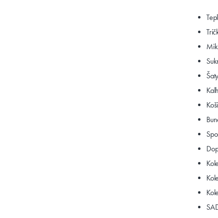
Tep
Trič
Mik
Suk
Šat
Kalh
Koš
Bun
Spo
Dop
Kol
Kol
Kol
SAD