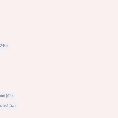
(240)
ání (62)
vání (55)