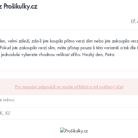
z Prošikulky.cz
17.
n, velmi záleží, zda-li jste koupila přímo verzi slim nebo jste zakoupila verz
 Pokud jste zakoupila verzi slim, máte přístup pouze k této variantě a tak dle 
tí jednoduše vyberete vhodnou velikost střihu. Hezký den, Petra
Pro napsání odpovědi se musíte přihlásit a mít ověřený účet
te měnu: