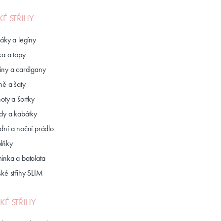
KÉ STŘIHY
láky a legíny
ka a topy
iny a cardigany
ně a šaty
oty a šortky
dy a kabátky
dní a noční prádlo
lňky
inka a batolata
ské střihy SLIM
KÉ STŘIHY