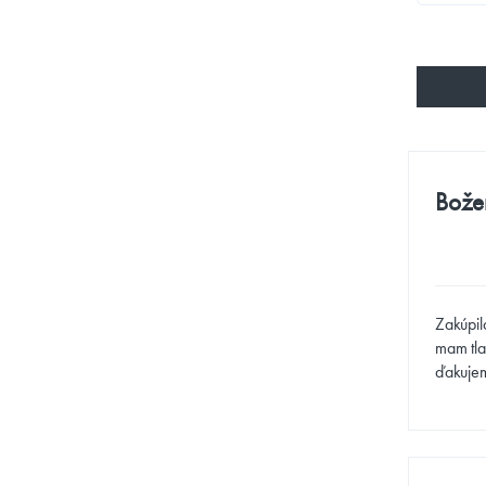
Bože
Zakúpila
mam tla
ďakuje