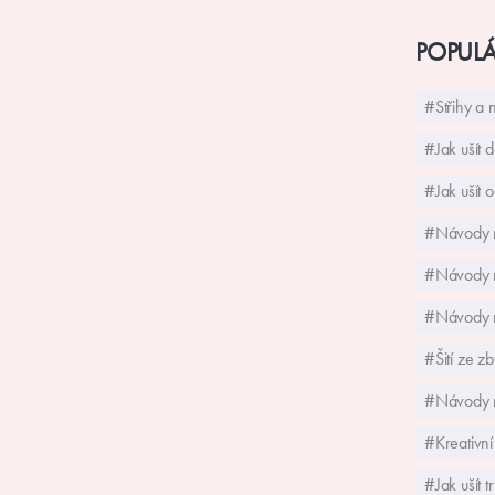
POPULÁ
#Střihy a 
#Jak ušít 
#Jak ušít
#Návody n
#Návody na
#Návody na
#Šití ze zb
#Návody na
#Kreativní 
#Jak ušít t