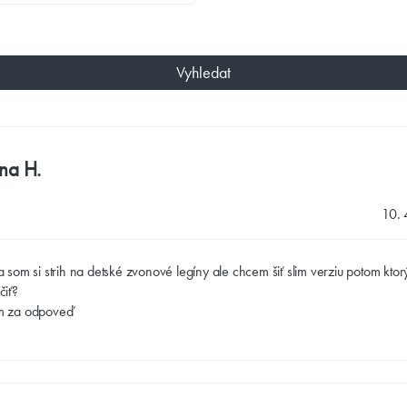
Vyhledat
na H.
10. 
 som si strih na detské zvonové legíny ale chcem šiť slim verziu potom ktorý
čiť?
m za odpoveď