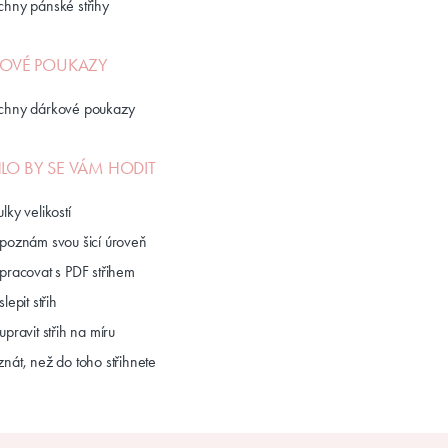
chny pánské střihy
OVÉ POUKAZY
chny dárkové poukazy
O BY SE VÁM HODIT
lky velikostí
 poznám svou šicí úroveň
 pracovat s PDF střihem
slepit střih
upravit střih na míru
nát, než do toho střihnete