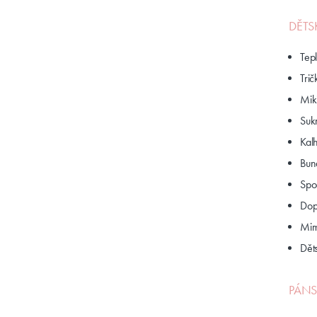
DĚTS
Tep
Trič
Mik
Suk
Kalh
Bun
Spo
Dop
Mim
Dět
PÁNS