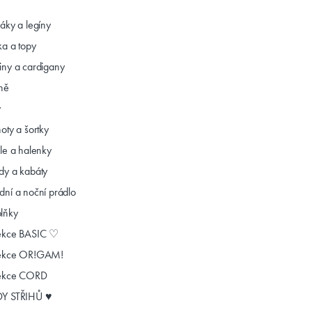
láky a legíny
ka a topy
iny a cardigany
ně
y
oty a šortky
ile a halenky
dy a kabáty
dní a noční prádlo
lňky
ekce BASIC ♡
ekce OR!GAM!
ekce CORD
Y STŘIHŮ ♥