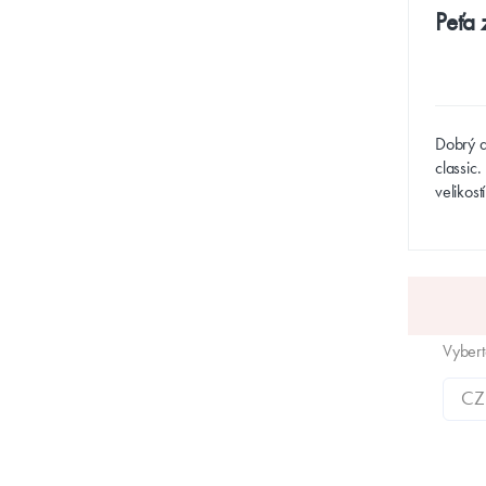
Peťa 
Dobrý de
classic.
velikos
Vyber