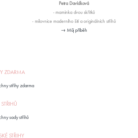
Petra Davídková
- maminka dvou skřítků
- milovnice moderního šití a originálních střihů
→ Můj příběh
HY ZDARMA
chny střihy zdarma
 STŘIHŮ
chny sady střihů
KÉ STŘIHY