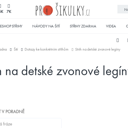
No
5K
7K
ESHOP STŘIHY
NÁVODY NA ŠITÍ
STŘIHY ZDARMA
VIDEA
G
adna
Šití
Dotazy ke konkrétním střihům
Strih na detské zvonové legíny
h na detské zvonové legí
T V PORADNĚ