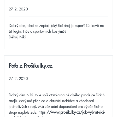
27. 2. 2020
Dobrý den, chci se zeptat, jaký šicí stroj je super? Celkově na
šití legín, triček, sportovních kostýmů?
Děkuji Niki
Peťa z Prošikulky.cz
27. 2. 2020
Dobrý den Niki, to je spíš otázka na nějakého prodejce šicích
strojů, který má přehled o aktuální nabídce a vhodnosti
jednotlivých strojů. Má základní doporučení pro výběr šicího
stroje najdete zde:
https://www.prosikulky.cz/jak-vybrat-sici-