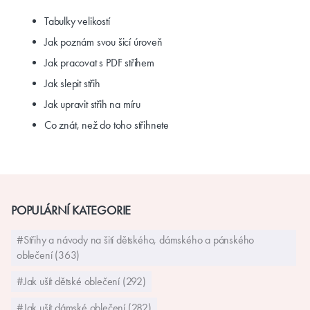
Tabulky velikostí
Jak poznám svou šicí úroveň
Jak pracovat s PDF střihem
Jak slepit střih
Jak upravit střih na míru
Co znát, než do toho střihnete
POPULÁRNÍ KATEGORIE
#Střihy a návody na šití dětského, dámského a pánského
oblečení (363)
#Jak ušít dětské oblečení (292)
#Jak ušít dámské oblečení (282)