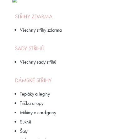
STŘIHY ZDARMA
Všechny střihy zdarma
SADY STŘIHŮ
Všechny sady střihů
DÁMSKÉ STŘIHY
Tepláky a legíny
Trička a topy
Mikiny a cardigany
Sukně
Šaty