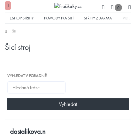
0
ESHOP STŘIHY
NÁVODY NA ŠITÍ
STŘIHY ZDARMA
VIDEA
Šití
Šicí stroj
VYHLEDAT V PORADNĚ
Vyhledat
dostalikova.n