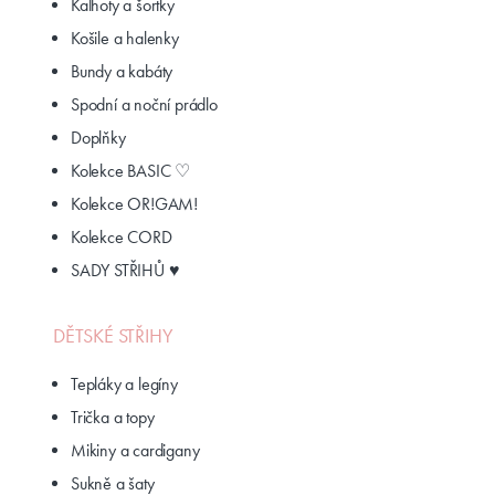
Kalhoty a šortky
Košile a halenky
Bundy a kabáty
Spodní a noční prádlo
Doplňky
Kolekce BASIC ♡
Kolekce OR!GAM!
Kolekce CORD
SADY STŘIHŮ ♥
DĚTSKÉ STŘIHY
Tepláky a legíny
Trička a topy
Mikiny a cardigany
Sukně a šaty