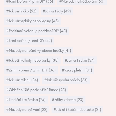
#Jarní tvoření / jarní DIY (56)
#Návody na háčkování (55)
#Jak ušít tričko (52)
#Jak ušít šaty (49)
#Jak ušít tepláky nebo legíny (45)
#Podzimní tvoření / podzimní DIY (45)
#Letní tvoření / letní DIY (42)
#Návody na ručně vyrobené hračky (41)
#Jak ušít kalhoty nebo šortky (38)
#Jak ušít sukni (37)
#Zimní tvoření / zimní DIY (36)
#Vzory pletení (34)
#Jak ušít mikinu (34)
#Jak ušít spodní prádlo (33)
#Oblečení šité podle střihů Burda (25)
#Tradiční krejčovina (25)
#Střihy zdarma (23)
#Návody na vyšívání (22)
#Jak ušít kabát nebo sako (21)