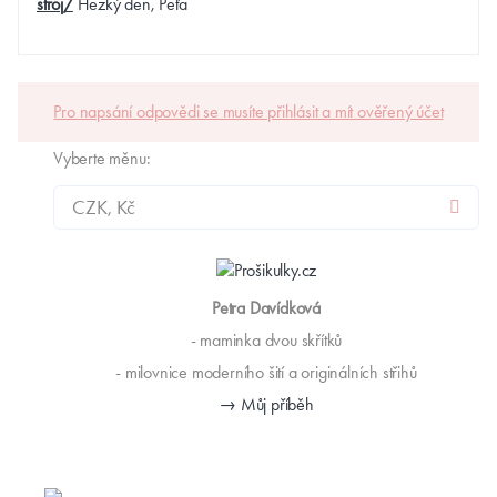
stroj/
Hezký den, Peťa
Pro napsání odpovědi se musíte přihlásit a mít ověřený účet
Vyberte měnu:
Petra Davídková
- maminka dvou skřítků
- milovnice moderního šití a originálních střihů
→ Můj příběh