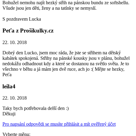
Bohužel nemohu najít hezký střih na pánskou bundu ze softshellu.
Všude jsou jen děti, ženy a na tatínky se nemyslí.
S pozdravem Lucka
Peťa z Prošikulky.cz
22. 10. 2018
Dobrý den Lucko, jsem moc ráda, že jste se střihem na dětský
kabátek spokojená. Střihy na pánské kousky jsou v plánu, bohužel
nedokážu odhadnout kdy a které se dostanou na světlo světa. Je to
všechno v běhu a já mám jen dvě ruce, ach jo :( Mějte se hezky,
Peťa
leila4
22. 10. 2018
Taky bych potřebovala delší den :)
Děkuji
Pro napsání odpovědi se musíte přihlásit a mít ověřený účet
Vyberte měnu: