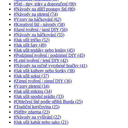
#Šití - tipy, triky a doporučení (90)
#Návody na dílčí postupy šití (80)
#Návody na pletení (74)
#Vzory na háčkování (62)
#Kreativní šití - návody (58)
#Jarní tvoření / jarní DIY (56)
#Návody na háčkování (55)
#Jak ušít tričko (52)
#Jak ušít šaty (49)
#Jak ušít tepláky nebo legíny (45)
#Podzimní tvoření / podzimní DIY (45)
#Letní tvoření / letní DIY (42)
#Návody na ručně vyrobené hračky (41)
#Jak ušít kalhoty nebo šortky (38)
#Jak ušít sukni (37)
#Zimní tvoření / zimní DIY (36)
#Vzory pletení (34)
#Jak ušít mikinu (34)
#Jak ušít spodní prádlo (33)
#Oblečení šité podle střihů Burda (25)
#Tradiční krejčovina (25)
#Střihy zdarma (23)
#Návody na vyšívání (22)
#Jak ušít kabát nebo sako (21)