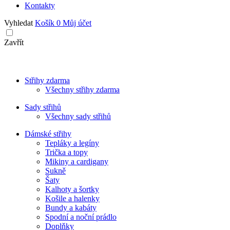
Kontakty
Vyhledat
Košík
0
Můj účet
Zavřít
Střihy zdarma
Všechny střihy zdarma
Sady střihů
Všechny sady střihů
Dámské střihy
Tepláky a legíny
Trička a topy
Mikiny a cardigany
Sukně
Šaty
Kalhoty a šortky
Košile a halenky
Bundy a kabáty
Spodní a noční prádlo
Doplňky