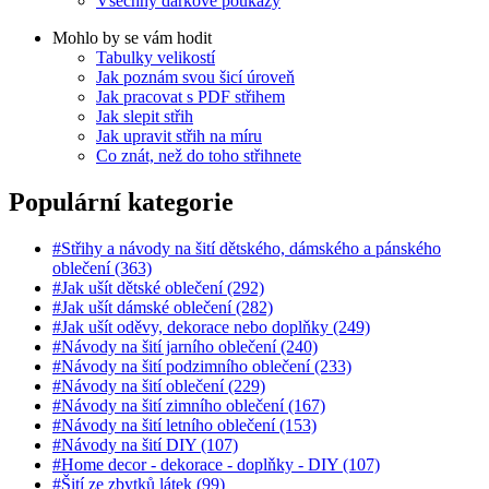
Všechny dárkové poukazy
Mohlo by se vám hodit
Tabulky velikostí
Jak poznám svou šicí úroveň
Jak pracovat s PDF střihem
Jak slepit střih
Jak upravit střih na míru
Co znát, než do toho střihnete
Populární kategorie
#Střihy a návody na šití dětského, dámského a pánského
oblečení (363)
#Jak ušít dětské oblečení (292)
#Jak ušít dámské oblečení (282)
#Jak ušít oděvy, dekorace nebo doplňky (249)
#Návody na šití jarního oblečení (240)
#Návody na šití podzimního oblečení (233)
#Návody na šití oblečení (229)
#Návody na šití zimního oblečení (167)
#Návody na šití letního oblečení (153)
#Návody na šití DIY (107)
#Home decor - dekorace - doplňky - DIY (107)
#Šití ze zbytků látek (99)