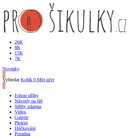
26K
8K
15K
7K
Novinky
Vyhledat
Košík
0
Můj účet
Eshop střihy
Návody na šití
Střihy zdarma
Videa
Galerie
Pletení
Háčkování
Poradna