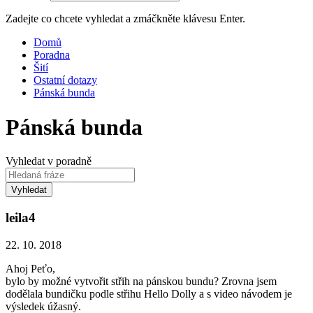
Zadejte co chcete vyhledat a zmáčkněte klávesu Enter.
Domů
Poradna
Šití
Ostatní dotazy
Pánská bunda
Pánská bunda
Vyhledat v poradně
Vyhledat
leila4
22. 10. 2018
Ahoj Peťo,
bylo by možné vytvořit střih na pánskou bundu? Zrovna jsem
dodělala bundičku podle střihu Hello Dolly a s video návodem je
výsledek úžasný.