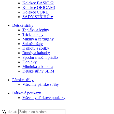
Kolekce BASIC ♡
Kolekce OR!GAM!
Kolekce CORD
SADY STŘIHŮ ♥
Dětské střihy
Tepláky a legíny
Trička a topy
Mikiny a cardigany
Sukně a šaty
Kalhoty a šortky
Bundy a kabátky
Spodní a noční prádlo
Doplňky
Miminka a batolata
Dětské střihy SLIM
Pánské střihy
Všechny pánské střihy
Dárkové poukazy
Všechny dárkové poukazy
Vyhledat: