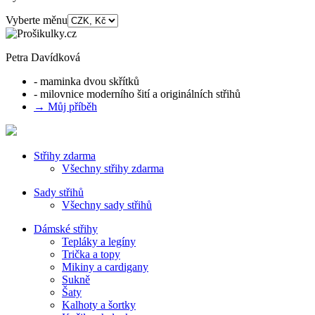
Vyberte měnu
Petra Davídková
- maminka dvou skřítků
- milovnice moderního šití a originálních střihů
→ Můj příběh
Střihy zdarma
Všechny střihy zdarma
Sady střihů
Všechny sady střihů
Dámské střihy
Tepláky a legíny
Trička a topy
Mikiny a cardigany
Sukně
Šaty
Kalhoty a šortky