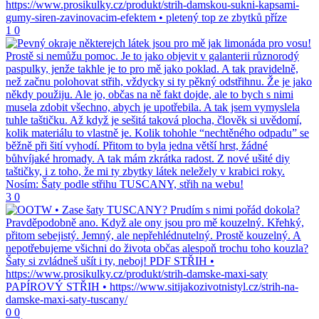
1
0
3
0
0
0