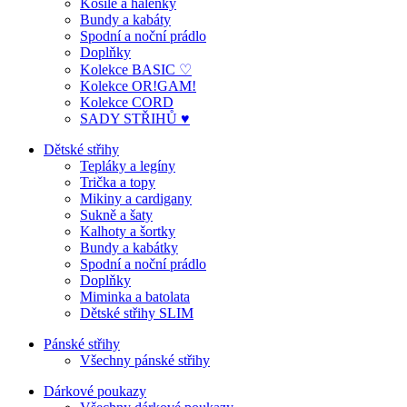
Košile a halenky
Bundy a kabáty
Spodní a noční prádlo
Doplňky
Kolekce BASIC ♡
Kolekce OR!GAM!
Kolekce CORD
SADY STŘIHŮ ♥
Dětské střihy
Tepláky a legíny
Trička a topy
Mikiny a cardigany
Sukně a šaty
Kalhoty a šortky
Bundy a kabátky
Spodní a noční prádlo
Doplňky
Miminka a batolata
Dětské střihy SLIM
Pánské střihy
Všechny pánské střihy
Dárkové poukazy