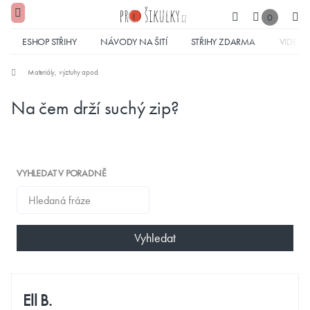
0
ESHOP STŘIHY
NÁVODY NA ŠITÍ
STŘIHY ZDARMA
VIDEA
Materiály, výztuhy apod.
Na čem drží suchý zip?
VYHLEDAT V PORADNĚ
Vyhledat
Ell B.