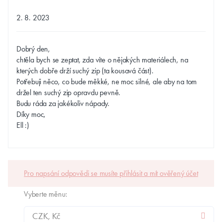
2. 8. 2023
Dobrý den,
chtěla bych se zeptat, zda víte o nějakých materiálech, na
kterých dobře drží suchý zip (ta kousavá část).
Potřebuji něco, co bude měkké, ne moc silné, ale aby na tom
držel ten suchý zip opravdu pevně.
Budu ráda za jakékoliv nápady.
Díky moc,
Ell :)
Pro napsání odpovědi se musíte přihlásit a mít ověřený účet
Vyberte měnu: