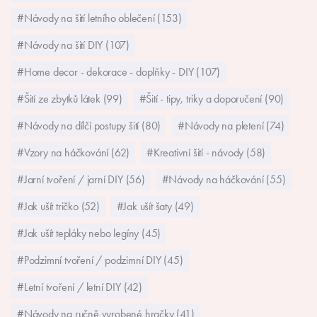
#Návody na šití letního oblečení (153)
#Návody na šití DIY (107)
#Home decor - dekorace - doplňky - DIY (107)
#Šití ze zbytků látek (99)
#Šití - tipy, triky a doporučení (90)
#Návody na dílčí postupy šití (80)
#Návody na pletení (74)
#Vzory na háčkování (62)
#Kreativní šití - návody (58)
#Jarní tvoření / jarní DIY (56)
#Návody na háčkování (55)
#Jak ušít tričko (52)
#Jak ušít šaty (49)
#Jak ušít tepláky nebo legíny (45)
#Podzimní tvoření / podzimní DIY (45)
#Letní tvoření / letní DIY (42)
#Návody na ručně vyrobené hračky (41)