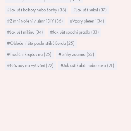
#Jak ušít kalhoty nebo šortky (38)
#Jak ušít sukni (37)
#Zimní tvoření / zimní DIY (36)
#Vzory pletení (34)
#Jak ušít mikinu (34)
#Jak ušít spodní prádlo (33)
#Oblečení šité podle střihů Burda (25)
#Tradiční krejčovina (25)
#Střihy zdarma (23)
#Návody na vyšívání (22)
#Jak ušít kabát nebo sako (21)