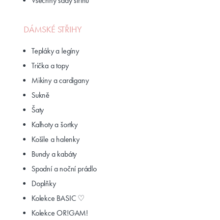
Všechny sady střihů
DÁMSKÉ STŘIHY
Tepláky a legíny
Trička a topy
Mikiny a cardigany
Sukně
Šaty
Kalhoty a šortky
Košile a halenky
Bundy a kabáty
Spodní a noční prádlo
Doplňky
Kolekce BASIC ♡
Kolekce OR!GAM!