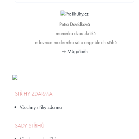
Petra Davídková
- maminka dvou skřítků
- milovnice moderního šití a originálních střihů
→ Můj příběh
STŘIHY ZDARMA
Všechny střihy zdarma
SADY STŘIHŮ