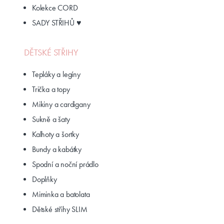
Kolekce CORD
SADY STŘIHŮ ♥
DĚTSKÉ STŘIHY
Tepláky a legíny
Trička a topy
Mikiny a cardigany
Sukně a šaty
Kalhoty a šortky
Bundy a kabátky
Spodní a noční prádlo
Doplňky
Miminka a batolata
Dětské střihy SLIM