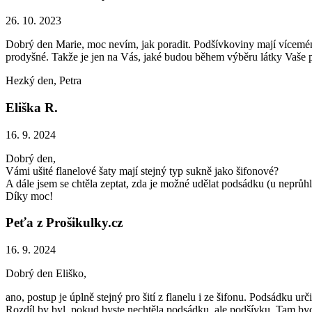
26. 10. 2023
Dobrý den Marie, moc nevím, jak poradit. Podšívkoviny mají víceméně 
prodyšné. Takže je jen na Vás, jaké budou během výběru látky Vaše pri
Hezký den, Petra
Eliška R.
16. 9. 2024
Dobrý den,
Vámi ušité flanelové šaty mají stejný typ sukně jako šifonové?
A dále jsem se chtěla zeptat, zda je možné udělat podsádku (u neprůhle
Díky moc!
Peťa z Prošikulky.cz
16. 9. 2024
Dobrý den Eliško,
ano, postup je úplně stejný pro šití z flanelu i ze šifonu. Podsádku ur
Rozdíl by byl, pokud byste nechtěla podsádku, ale podšívku. Tam byc