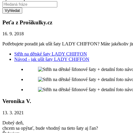
Vyhledat
Peťa z Prošikulky.cz
16. 9. 2018
Potřebujete poradit jak ušít šaty LADY CHIFFON? Máte jakékoliv jiné o
Střih na dětské šaty LADY CHIFFON
Návod - jak ušít šaty LADY CHIFFON
Veronika V.
13. 3. 2021
Dobrý deň,
chcem sa opýtať, bude vhodný na tieto šaty aj ľan?