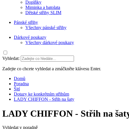
Doplňky
Miminka a batolata
Dětské střihy SLIM
Pánské střihy
Všechny pánské střihy
Dárkové poukazy
Všechny dárkové poukazy
Vyhledat:
Zadejte co chcete vyhledat a zmáčkněte klávesu Enter.
Domů
Poradna
Šití
Dotazy ke konkrétním střihům
LADY CHIFFON - Střih na šaty
LADY CHIFFON - Střih na šat
Vyhledat v poradně