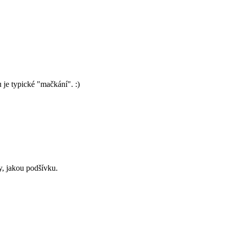
u je typické "mačkání". :)
dy, jakou podšívku.