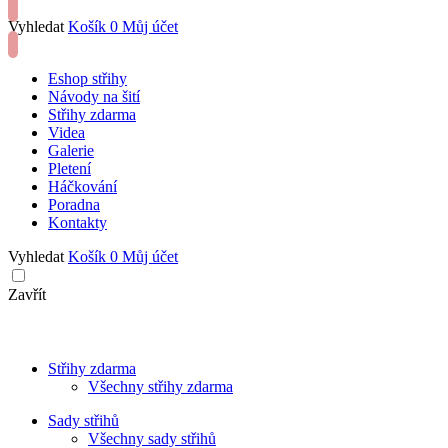
Vyhledat
Košík
0
Můj účet
Eshop střihy
Návody na šití
Střihy zdarma
Videa
Galerie
Pletení
Háčkování
Poradna
Kontakty
Vyhledat
Košík
0
Můj účet
Zavřít
Střihy zdarma
Všechny střihy zdarma
Sady střihů
Všechny sady střihů