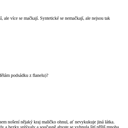
 ale více se mačkají. Syntetické se nemačkají, ale nejsou tak
 udělám podsádku z flanelu)?
během nošení nějaký kraj maličko ohnul, ať nevykukuje jiná látka.
y a hezky splývaly a současně abyste se vyhnula šití příliš mnoha