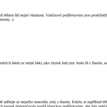
během šití stejné vlastnosti. Viskózové podšívkoviny jsou prodyšnější,
ority. :)
dných látek) ze stejné látky jako zbytek šatů (tzn. budu šít z flanelu,
čitě udělejte ze stejného materiálu, tedy z flanelu. Kdyby se například 
h naopak doporučovala použít klasickou podšívkovinu, aby šaty netrčel