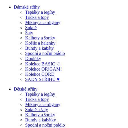
Dámské střihy
Tepláky a legíny
Trička a topy
Mikiny a cardigany
Sukně
Šaty
Kalhoty a šortky
Košile a halenky
Bundy a kabáty
Spodní a noční prádlo
Doplňky
Kolekce BASIC ♡
Kolekce OR!GAM!
Kolekce CORD
SADY STŘIHŮ ♥
Dětské střihy
Tepláky a legíny
Trička a topy
Mikiny a cardigany
Sukně a šaty
Kalhoty a šortky
Bundy a kabátky
Spodní a noční prádlo