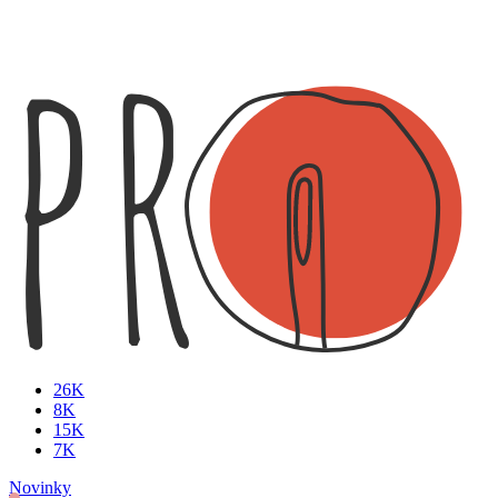
26K
8K
15K
7K
Novinky