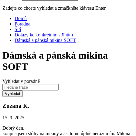
Zadejte co chcete vyhledat a zmáčkněte klávesu Enter.
Domů
Poradna
Šití
Dotazy ke konkrétním střihům
Dámská a pánská mikina SOFT
Dámská a pánská mikina
SOFT
Vyhledat v poradně
Vyhledat
Zuzana K.
15. 9. 2025
Dobrý den,
koupila jsem střihy na mikiny a asi tomu úplně nerozumím. Mikina