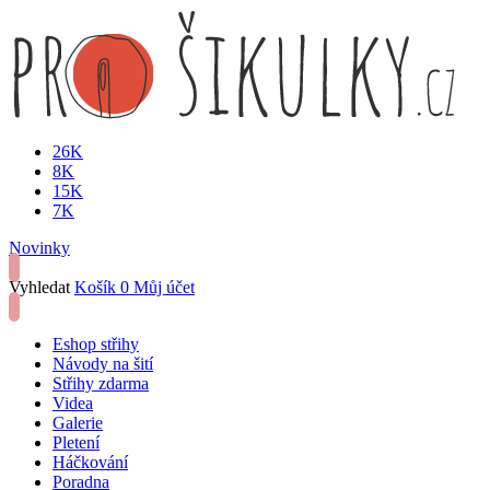
26K
8K
15K
7K
Novinky
Vyhledat
Košík
0
Můj účet
Eshop střihy
Návody na šití
Střihy zdarma
Videa
Galerie
Pletení
Háčkování
Poradna