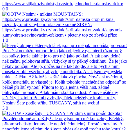
0
0
1
0
3
0