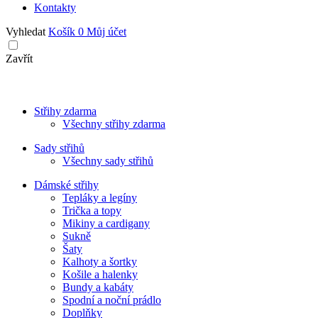
Kontakty
Vyhledat
Košík
0
Můj účet
Zavřít
Střihy zdarma
Všechny střihy zdarma
Sady střihů
Všechny sady střihů
Dámské střihy
Tepláky a legíny
Trička a topy
Mikiny a cardigany
Sukně
Šaty
Kalhoty a šortky
Košile a halenky
Bundy a kabáty
Spodní a noční prádlo
Doplňky