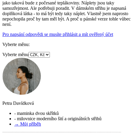
jako taková bude z počesané teplákoviny. Náplety jsou taky
samozřejmost. Ale potřebuji poradit. V dámském střihu je napsaná
doplňková látka - to má být tedy taky náplet. Vlastně jsem naprosto
nepochopila proč by tam měl být. A proč u pánské verze tohle vůbec
není.
Pro napsání odpovědi se musíte přihlásit a mít ověřený účet
Vyberte měnu:
Vyberte měnu
Petra Davídková
- maminka dvou skřítků
- milovnice moderního šití a originálních střihů
→ Můj příběh