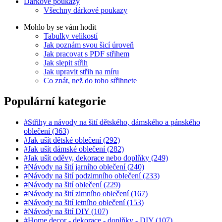
Dárkové poukazy
Všechny dárkové poukazy
Mohlo by se vám hodit
Tabulky velikostí
Jak poznám svou šicí úroveň
Jak pracovat s PDF střihem
Jak slepit střih
Jak upravit střih na míru
Co znát, než do toho střihnete
Populární kategorie
#Střihy a návody na šití dětského, dámského a pánského
oblečení (363)
#Jak ušít dětské oblečení (292)
#Jak ušít dámské oblečení (282)
#Jak ušít oděvy, dekorace nebo doplňky (249)
#Návody na šití jarního oblečení (240)
#Návody na šití podzimního oblečení (233)
#Návody na šití oblečení (229)
#Návody na šití zimního oblečení (167)
#Návody na šití letního oblečení (153)
#Návody na šití DIY (107)
#Home decor - dekorace - doplňky - DIY (107)