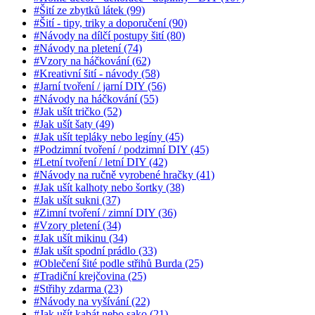
#Šití ze zbytků látek (99)
#Šití - tipy, triky a doporučení (90)
#Návody na dílčí postupy šití (80)
#Návody na pletení (74)
#Vzory na háčkování (62)
#Kreativní šití - návody (58)
#Jarní tvoření / jarní DIY (56)
#Návody na háčkování (55)
#Jak ušít tričko (52)
#Jak ušít šaty (49)
#Jak ušít tepláky nebo legíny (45)
#Podzimní tvoření / podzimní DIY (45)
#Letní tvoření / letní DIY (42)
#Návody na ručně vyrobené hračky (41)
#Jak ušít kalhoty nebo šortky (38)
#Jak ušít sukni (37)
#Zimní tvoření / zimní DIY (36)
#Vzory pletení (34)
#Jak ušít mikinu (34)
#Jak ušít spodní prádlo (33)
#Oblečení šité podle střihů Burda (25)
#Tradiční krejčovina (25)
#Střihy zdarma (23)
#Návody na vyšívání (22)
#Jak ušít kabát nebo sako (21)