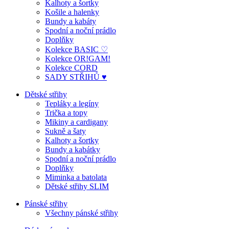
Kalhoty a šortky
Košile a halenky
Bundy a kabáty
Spodní a noční prádlo
Doplňky
Kolekce BASIC ♡
Kolekce OR!GAM!
Kolekce CORD
SADY STŘIHŮ ♥
Dětské střihy
Tepláky a legíny
Trička a topy
Mikiny a cardigany
Sukně a šaty
Kalhoty a šortky
Bundy a kabátky
Spodní a noční prádlo
Doplňky
Miminka a batolata
Dětské střihy SLIM
Pánské střihy
Všechny pánské střihy