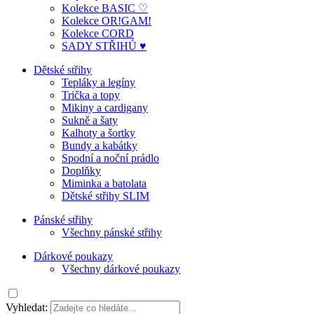
Kolekce BASIC ♡
Kolekce OR!GAM!
Kolekce CORD
SADY STŘIHŮ ♥
Dětské střihy
Tepláky a legíny
Trička a topy
Mikiny a cardigany
Sukně a šaty
Kalhoty a šortky
Bundy a kabátky
Spodní a noční prádlo
Doplňky
Miminka a batolata
Dětské střihy SLIM
Pánské střihy
Všechny pánské střihy
Dárkové poukazy
Všechny dárkové poukazy
Vyhledat: