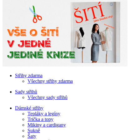
Střihy zdarma
Všechny střihy zdarma
Sady střihů
Všechny sady střihů
Dámské střihy
Tepláky a legíny
Trička a topy
Mikiny a cardigany
Sukně
Šaty