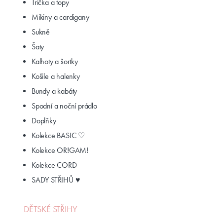
Trička a topy
Mikiny a cardigany
Sukně
Šaty
Kalhoty a šortky
Košile a halenky
Bundy a kabáty
Spodní a noční prádlo
Doplňky
Kolekce BASIC ♡
Kolekce OR!GAM!
Kolekce CORD
SADY STŘIHŮ ♥
DĚTSKÉ STŘIHY