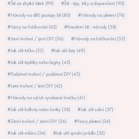
#Šití ze zbytků látek (99)
#Šití - tipy, triky a doporučení (90)
#Návody na dílčí postupy šití (80)
#Návody na pletení (74)
#Vzory na háčkování (62)
#Kreativní šití - návody (58)
#Jarní tvoření / jarní DIY (56)
#Návody na háčkování (55)
#Jak ušít tričko (52)
#Jak ušít šaty (49)
#Jak ušít tepláky nebo legíny (45)
#Podzimní tvoření / podzimní DIY (45)
#Letní tvoření / letní DIY (42)
#Návody na ručně vyrobené hračky (41)
#Jak ušít kalhoty nebo šortky (38)
#Jak ušít sukni (37)
#Zimní tvoření / zimní DIY (36)
#Vzory pletení (34)
#Jak ušít mikinu (34)
#Jak ušít spodní prádlo (33)