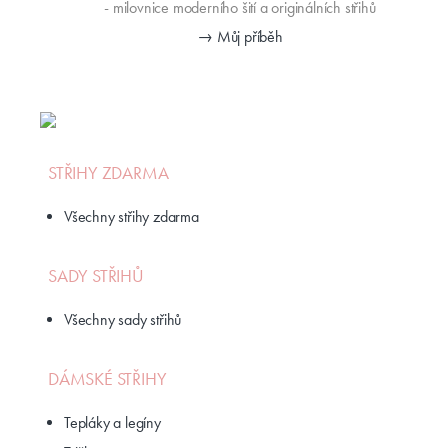
- milovnice moderního šití a originálních střihů
→ Můj příběh
STŘIHY ZDARMA
Všechny střihy zdarma
SADY STŘIHŮ
Všechny sady střihů
DÁMSKÉ STŘIHY
Tepláky a legíny