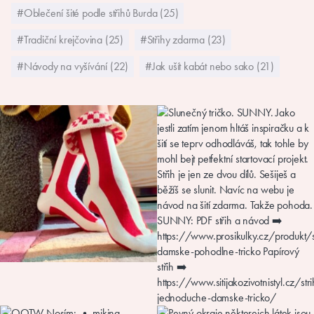
#Oblečení šité podle střihů Burda (25)
#Tradiční krejčovina (25)
#Střihy zdarma (23)
#Návody na vyšívání (22)
#Jak ušít kabát nebo sako (21)