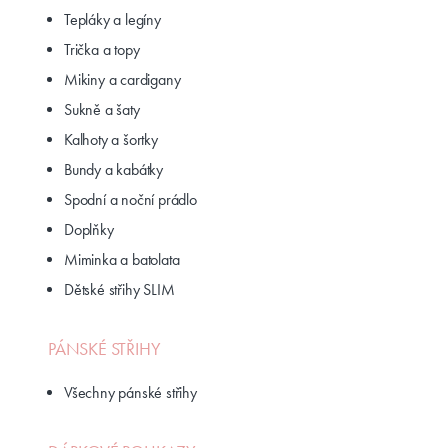
Tepláky a legíny
Trička a topy
Mikiny a cardigany
Sukně a šaty
Kalhoty a šortky
Bundy a kabátky
Spodní a noční prádlo
Doplňky
Miminka a batolata
Dětské střihy SLIM
PÁNSKÉ STŘIHY
Všechny pánské střihy